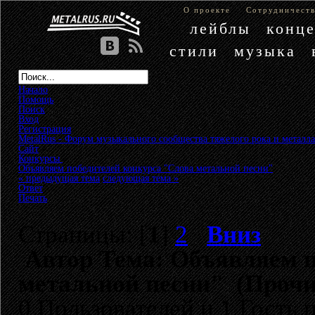
О проекте
Сотрудничест
лейблы
конц
стили
музыка
Начало
Помощь
Поиск
Вход
Регистрация
MetalRus - Форум музыкального сообщества тяжелого рока и металла
Сайт
»
Конкурсы
»
Объявляем победителей конкурса "Слова метальной песни"
« предыдущая тема
следующая тема »
Ответ
Печать
Страницы: [
1
]
2
Вниз
Автор
Тема: Объявляем п
метальной песни" (Прочи
0 Пользователей и 1 Гость 