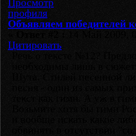
Объявляем победителей к
«
Ответ #2 :
14 Май 2009, 0
Цитировать
Речь о тексте №12? Предло
необходимы лишь в сюжетн
Шута. Стилей песенной ли
песня - один из самых пр
текст как гимн. А уж в ги
Возьмите хотя бы гимн Ро
и вообще искать какое либо
обвинять в отсутствии "с