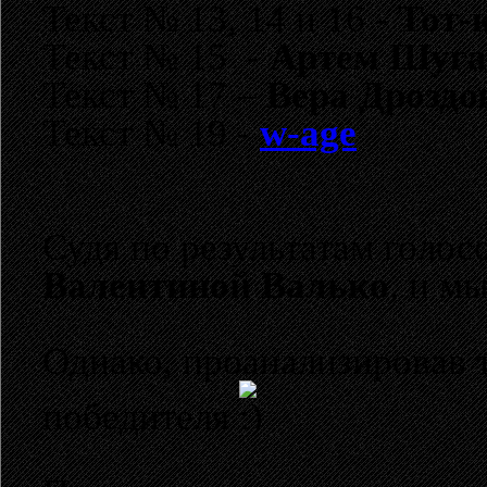
Текст № 13, 14 и 16 -
Тот-
Текст № 15 -
Артем Шуга
Текст № 17 –
Вера Дроздо
Текст № 19 -
w-age
Судя по результатам голос
Валентиной Валько
, и м
Однако, проанализировав 
победителя