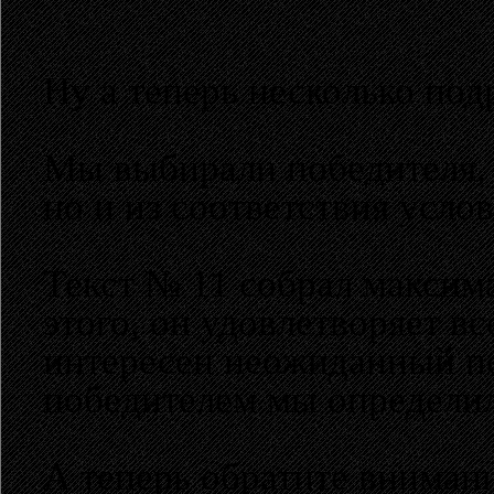
Ну а теперь несколько под
Мы выбирали победителя, и
но и из соответствия усло
Текст № 11 собрал максим
этого, он удовлетворяет в
интересен неожиданный по
победителем мы определил
А теперь обратите внимани