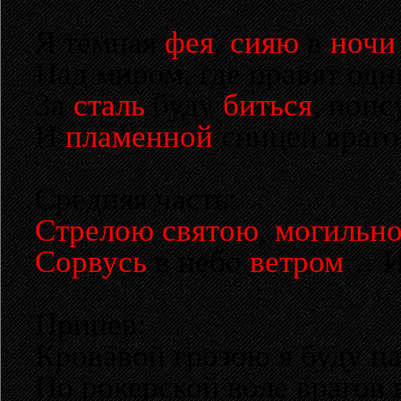
Я темная
фея
,
сияю
в
ночи
Над миром, где правят одн
За
сталь
буду
биться
, поп
И
пламенной
спицей враг
Средняя часть:
Стрелою святою
,
могильн
Сорвусь
в небо
ветром
… 
Припев:
Кровавой грозою я буду па
По рокерской воле врагов 