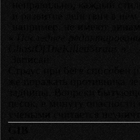
неправильно, каждый стиль
и развитие действия в нём
например, не имеют динам
«
Последнее редактировани
GhostOfTheKilledStraus
»
Записан
Страус при беге способен р
же поражать противника ле
задницы. Вопреки бытующе
песок, в минуту опасности 
учёными считается неунич
GIB