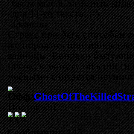
была мысль замутить конк
для 11-го текста. :-)
Записан
Страус при беге способен р
же поражать противника ле
задницы. Вопреки бытующе
песок, в минуту опасности 
учёными считается неунич
GhostOfTheKilledStr
Постоялец
Сообщений: 145