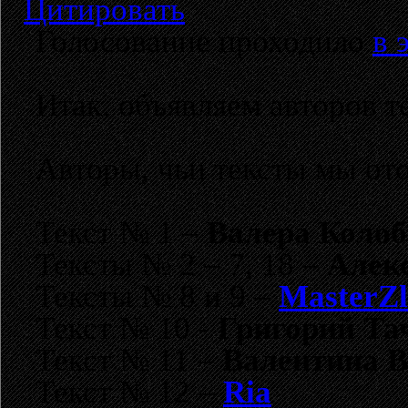
Цитировать
Голосование проходило
в 
Итак, объявляем авторов т
Авторы, чьи тексты мы ото
Текст № 1 –
Валера Коло
Тексты № 2 – 7, 18 –
Алекс
Тексты № 8 и 9 –
MasterZ
Текст № 10 -
Григорий Та
Текст № 11 –
Валентина 
Текст № 12 –
Ria