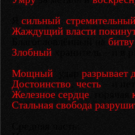
Я
сильный
,
стремительны
Жаждущий власти покину
Благословлённый на
битву
Злобный
хранитель – и в 
Мощный
удар
разрывает 
Достоинство
,
честь
– и не
Железное сердце
, горячая
Стальная свобода разруши
Средняя часть: