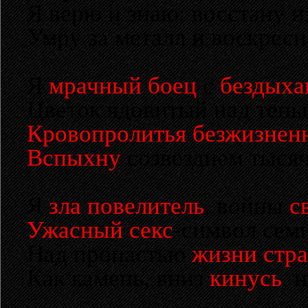
Я верю и знаю: восстану и
Умру за металл и воскресну
Я
мрачный боец
с
бездыха
Цветок ядовитый над тень
Кровопролитья безжизнен
Вспыхну
созвездием тысяч
Я
зла повелитель
, войны
с
Ужасный секс
-символ сем
Над пропастью
жизни стр
Как камень, вниз
кинусь
, 