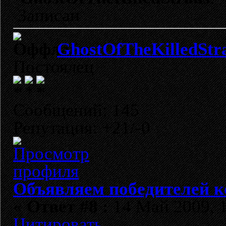
Записан
GhostOfTheKilledStr
Постоялец
Сообщений: 145
Репутация: +21/-0
Объявляем победителей к
«
Ответ #8 :
14 Май 2009, 1
Цитировать