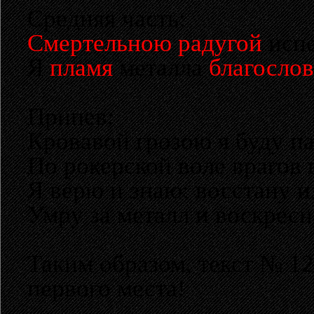
Средняя часть:
Смертельною радугой
исп
Я
пламя
металла
благосло
Припев:
Кровавой грозою я буду па
По рокерской воле врагов 
Я верю и знаю: восстану и
Умру за металл и воскресну
Таким образом, текст № 12
первого места!