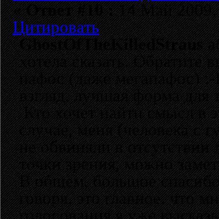
«
Ответ #10 :
14 Май 2009, 
Цитировать
GhostOfTheKilledStraus
а
хотела сказать. Обратите 
пафос (даже мегапафос) :-
взгляд, лучшая форма для
Кто хочет найти смысл в э
случае, меня (человека с 
не обвиняли в отсутствии 
точки зрения, можно заме
В общем, большое спасибо
говоря, это главное, что 
голосования я уже высказы