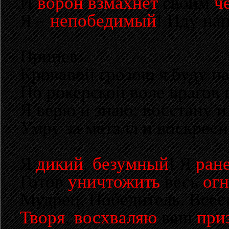
И
ворон взмахнет
своим
ч
Я –
непобедимый
! Иду на
Припев:
Кровавой грозою я буду па
По рокерской воле врагов 
Я верю и знаю: восстану и
Умру за металл и воскресну
Я
дикий
,
безумный
! Я
ран
Готов
уничтожить
весь
ог
Мудрец. Победитель. Всес
Творя
,
восхваляю
ваш
при