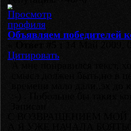
Объявляем победителей к
«
Ответ #5 :
14 Май 2009, 0
Цитировать
А мне понравился текст, х
смысл должен быть,но в це
времени мало дали..эх до
:-) . Побольше бы таких к
Записан
С ВОЗВРАЩЕНИЕМ МОЙ 
А Я УЖЕ НАЧАЛА БОЯТЬ