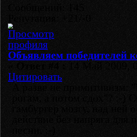
Сообщений: 145
Репутация: +21/-0
Объявляем победителей к
«
Ответ #4 :
14 Май 2009, 0
Цитировать
А разве не примитивизм: "
рогам, а потом сдох"? :-)
гамбургер мозгу, над ней 
действие без напряга для 
песни. :-)