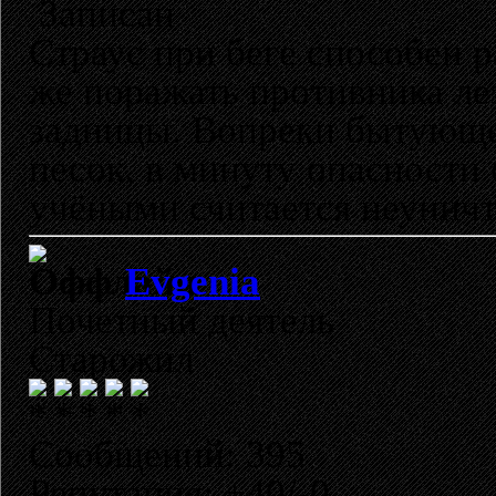
Записан
Страус при беге способен р
же поражать противника ле
задницы. Вопреки бытующе
песок, в минуту опасности 
учёными считается неунич
Evgenia
Почетный деятель
Старожил
Сообщений: 395
Репутация: +40/-0