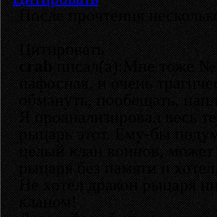
После прочтения несколько
Цитировать
crab
писал(а):Мне тоже №
пафосная, и очень трагиче
обмануть, пообещать, напле
Я проанализировал весь те
рыцарь этот. Ему-бы поду
целый клан воинов, может
рыцаря без памяти и хотел
Не хотел дракон рыцаря ни
кланом!