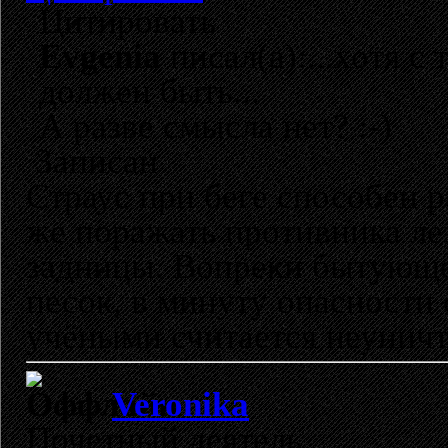
Цитировать
Evgenia
писал(а):...хотя 
должен быть...
А разве смысла нет? :-)
Записан
Страус при беге способен р
же поражать противника ле
задницы. Вопреки бытующе
песок, в минуту опасности 
учёными считается неунич
Veronika
Почетный деятель