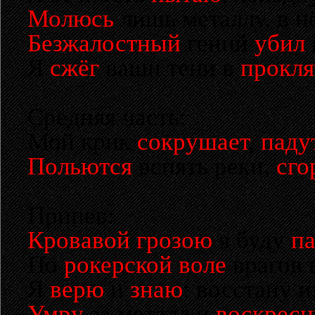
Молюсь
лишь металлу, в н
Безжалостный
гений
убил
Я
сжёг
ваши тени в
прокл
Средняя часть:
Мой крик
сокрушает
,
паду
Польются
вспять реки,
сго
Припев:
Кровавой грозою
я буду
п
По
рокерской воле
врагов 
Я
верю
и
знаю
: восстану и
Умру
за металл и
воскресн