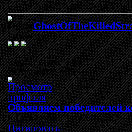
СЛАВА БОГАМ!! ХАРАНИ 
GhostOfTheKilledStr
Постоялец
Сообщений: 145
Репутация: +21/-0
Объявляем победителей к
«
Ответ #6 :
14 Май 2009, 0
Цитировать