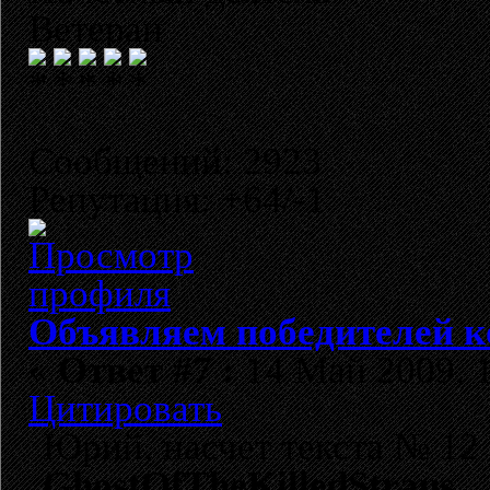
Ветеран
Сообщений: 2923
Репутация: +64/-1
Объявляем победителей к
«
Ответ #7 :
14 Май 2009, 1
Цитировать
Юрий, насчет текста № 12
GhostOfTheKilledStraus
.