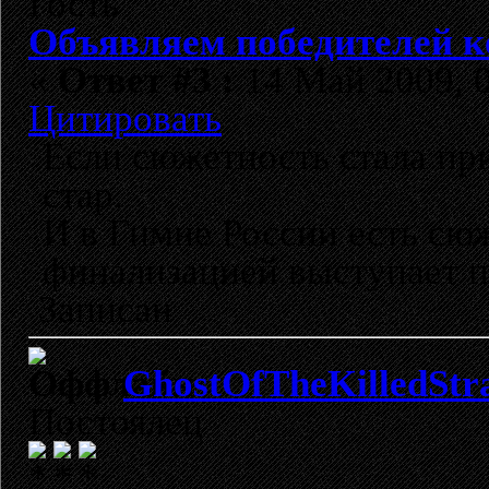
Гость
Объявляем победителей к
«
Ответ #3 :
14 Май 2009, 0
Цитировать
Если сюжетность стала при
стар.
И в Гимне России есть сю
финализацией выступает 
Записан
GhostOfTheKilledStr
Постоялец