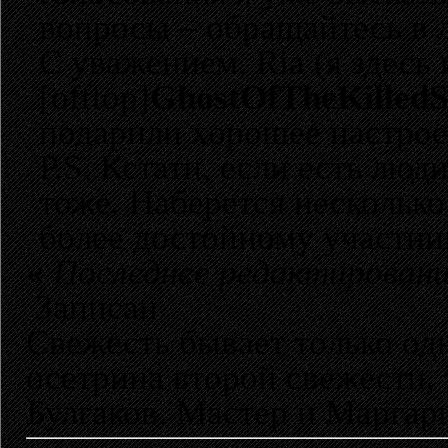
вопросы – обращайтесь в л
C уважением, Ria (я здесь 
[offtop]
GhostOfTheKilledS
подарили хорошее настроен
P.S. Кстати, если есть люд
тоже. Наберется несколько
более достойному участник
«
Последнее редактирование
Записан
Свежесть бывает только одн
осетрина второй свежести, т
Булгаков, Мастер и Маргар