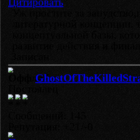
Цитировать
Уж простите за занудство,
литературной концепции. т
концептуальной базы, кот
развитие действия и финал
Записан
GhostOfTheKilledStr
Постоялец
Сообщений: 145
Репутация: +21/-0