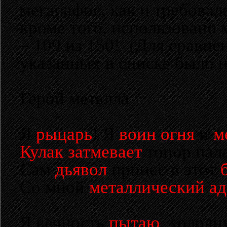
мегапафос, как и требовал
кроме того, использовано 
– 109 из 150! (Для сравнен
указанных в списке было н
Герой металла
Я
рыцарь
! Я
воин
огня
и
м
Кулак
затмевает
топор пал
Сам
дьявол
принес в этот
Со мной
металлический
ад
Я вечность
пытаю
, холодн