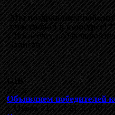
Мы поздравляем победите
участвовал в конкурсе!
*
«
Последнее редактирование
Записан
GIB
Гость
Объявляем победителей к
«
Ответ #1 :
13 Май 2009, 2