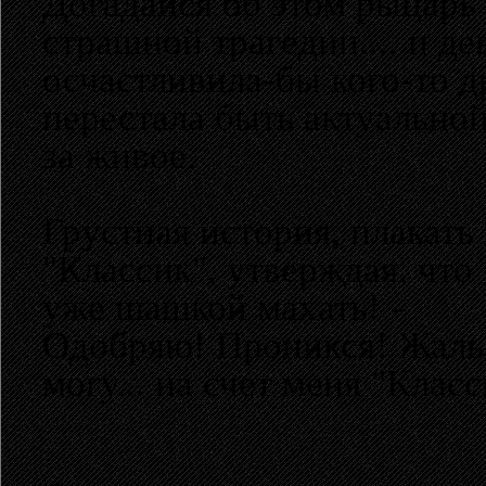
Догадайся об этом рыцарь 
страшной трагедии.... и д
осчастливила-бы кого-то 
перестала быть актуальной,
за живое.
Грустная история, плакать 
"Классик", утверждая, что
уже шашкой махать! -
Одобряю! Проникся! Жаль т
могу... на счет меня "Клас