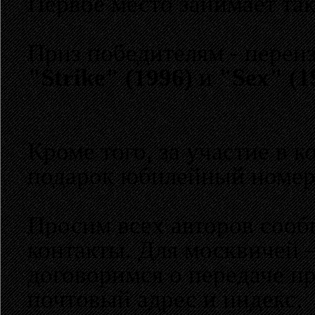
Первое место занимает так
Приз победителям - переи
"Strike" (1996)
и
"Sex" (1
Кроме того, за участие в 
подарок юбилейный номе
Просим всех авторов сооб
контакты. Для москвичей 
договоримся о передаче пр
почтовый адрес и индекс.