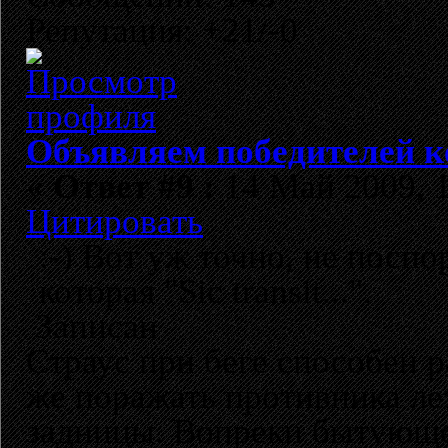
Репутация: +21/-0
Объявляем победителей к
«
Ответ #9 :
14 Май 2009, 1
Цитировать
:-) Вот уж точно, не поспо
которая "Sic ​transit...".
Записан
Страус при беге способен р
же поражать противника ле
задницы. Вопреки бытующе