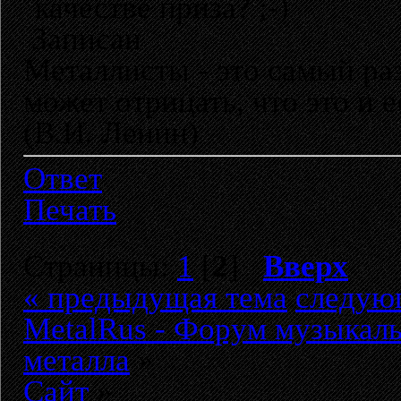
качестве приза? ;-)
Записан
Металлисты - это самый раз
может отрицать, что это и 
(В.И. Ленин)
Ответ
Печать
Страницы:
1
[
2
]
Вверх
« предыдущая тема
следую
MetalRus - Форум музыкаль
металла
»
Сайт
»