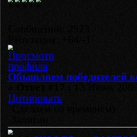
Сообщений: 2923
Репутация: +64/-1
Объявляем победителей к
«
Ответ #17 :
13 Июнь 2009,
Цитировать
Сделаем со временем)
Записан