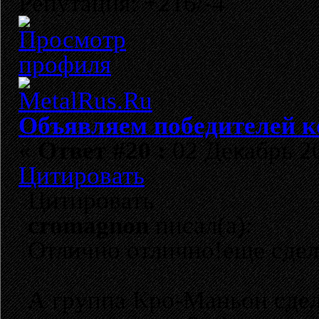
Репутация: +216/-4
Объявляем победителей к
«
Ответ #20 :
02 Декабрь 20
Цитировать
Цитировать
cromagnon
писал(а):
Отлично отлично!еще сде
А группа Кро-Маньон сдел