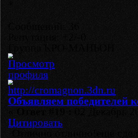
Сообщений: 36
Репутация: +2/-0
Группа КРО-МАНЬОН
Объявляем победителей к
«
Ответ #19 :
02 Декабрь 20
Цитировать
Отлично отлично!еще сде