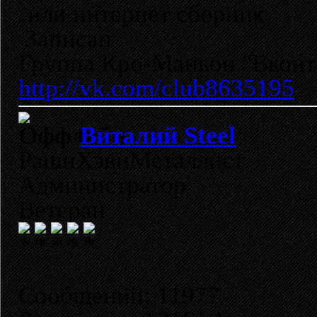
или интернет сборник
Записан
Группа Кро-Маньон "Вконта
http://vk.com/club8635195
Виталий Steel
РашнХэвиМеталлист
Администратор
Ветеран
Сообщений: 11977