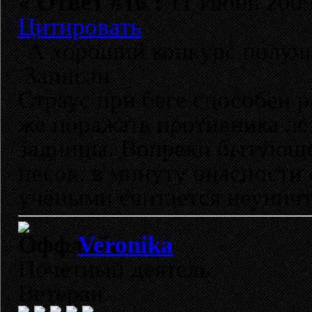
«
Ответ #16 :
11 Июнь 2009,
Цитировать
А хороший конкурс получи
Записан
Страус при беге способен р
же поражать противника ле
задницы. Вопреки бытующе
песок, в минуту опасности 
учёными считается неунич
Veronika
Почетный деятель
Ветеран