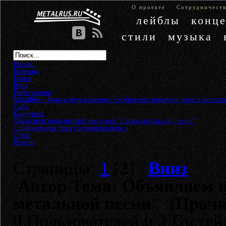
О проекте
Сотрудничест
лейблы
конц
стили
музыка
Начало
Помощь
Поиск
Вход
Регистрация
MetalRus - Форум музыкального сообщества тяжелого рока и металла
Сайт
»
Конкурсы
»
Объявляем победителей конкурса "Слова метальной песни"
« предыдущая тема
следующая тема »
Ответ
Печать
Страницы:
1
[
2
]
Вниз
Автор
Тема: Объявляем п
метальной песни" (Прочи
0 Пользователей и 2 Гостей