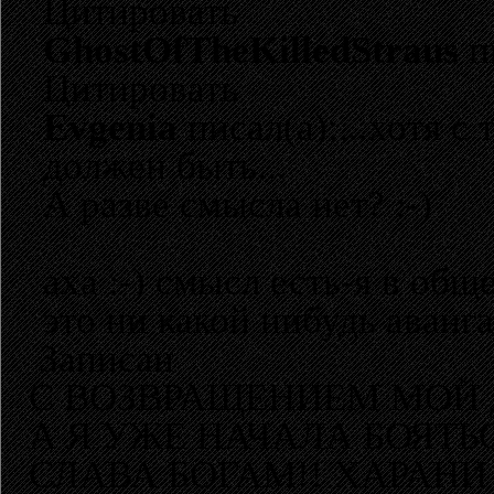
Цитировать
GhostOfTheKilledStraus
п
Цитировать
Evgenia
писал(а):...хотя 
должен быть...
А разве смысла нет? :-)
аха :-) смысл есть-я в общ
это ни какой нибудь аванг
Записан
С ВОЗВРАЩЕНИЕМ МОЙ 
А Я УЖЕ НАЧАЛА БОЯТЬ
СЛАВА БОГАМ!! ХАРАНИ 