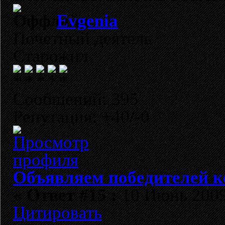
Evgenia
Почетный деятель
Старожил
Сообщений: 395
Репутация: +40/-0
Объявляем победителей к
«
Ответ #15 :
10 Июнь 2009,
Цитировать