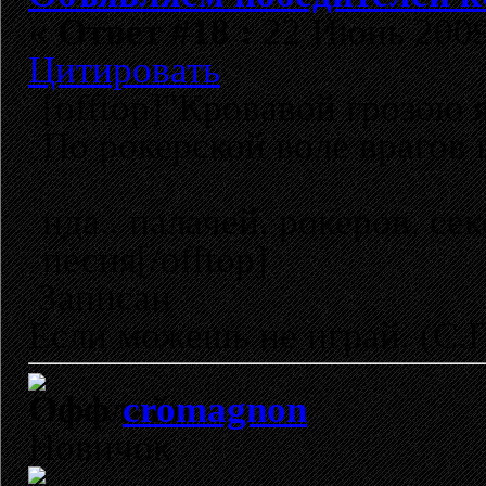
«
Ответ #18 :
22 Июнь 2009,
Цитировать
[offtop]"Кровавой грозою я
По рокерской воле врагов 
нда.. палачей, рокеров, се
песня[/offtop]
Записан
Если можешь не играй. (C.
cromagnon
Новичок