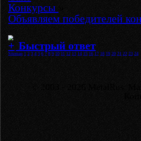
Конкурсы
»
Объявляем победителей кон
Быстрый ответ
Sitemap
1
2
3
4
5
6
7
8
9
10
11
12
13
14
15
16
17
18
19
20
21
22
23
24
© 2003 - 2026 MetalRus. М
Коп