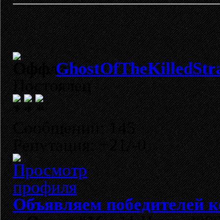
GhostOfTheKilledStr
Постоялец
Сообщений: 145
Репутация: +21/-0
Объявляем победителей к