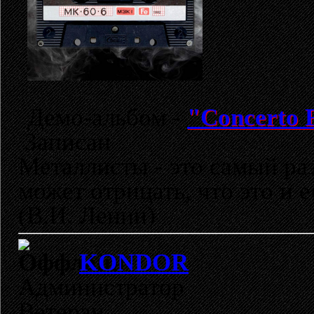
Демо-альбом -
"Concerto F
Записан
Металлисты - это самый раз
может отрицать, что это и 
(В.И. Ленин)
KONDOR
Администратор
Ветеран