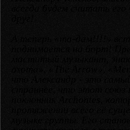
всегда будем считать его 
друг!
А теперь «та-дам!!!!» вс
поднимается на борт! Пре
маститый музыкант, знак
охота», «The Arrow», «Men
что Александр - это самы
страннее, что этот союз н
поклонник Archontes, кото
протяжении всего её суще
музыке группы. Его стано