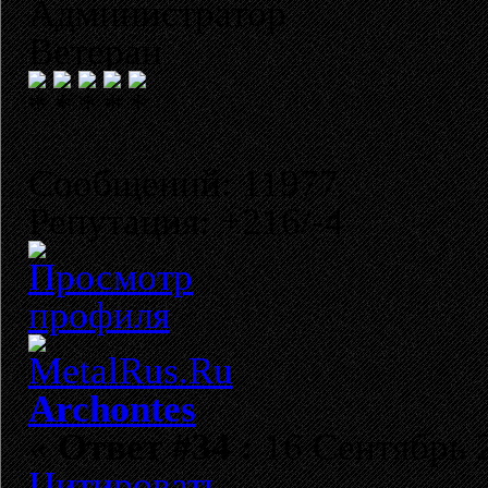
Администратор
Ветеран
Сообщений: 11977
Репутация: +216/-4
Archontes
«
Ответ #34 :
16 Сентябрь 2
Цитировать