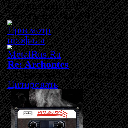
Сообщений: 11977
Репутация: +216/-4
Re: Archontes
«
Ответ #42 :
06 Апрель 201
Цитировать