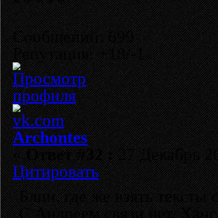
Сообщений: 699
Репутация: +18/-1
Archontes
«
Ответ #32 :
27 Декабрь 20
Цитировать
Блин, где же взять тексты
С Андреем связи нет, Ханс