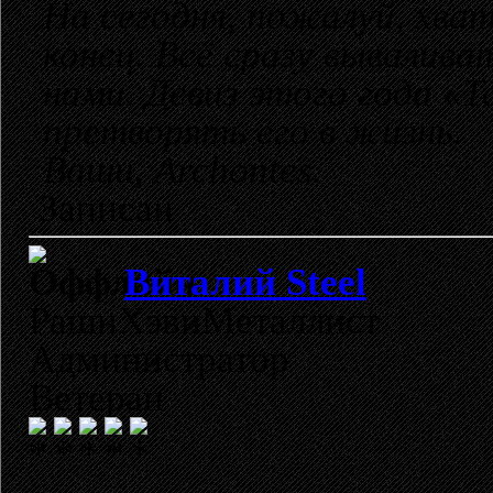
На сегодня, пожалуй, хват
конец. Всё сразу вывалив
нами. Девиз этого года «Т
претворять его в жизнь.
Ваши, Archontes.
Записан
Виталий Steel
РашнХэвиМеталлист
Администратор
Ветеран