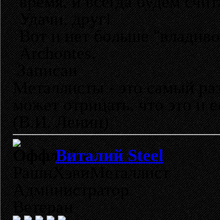
время, и всегда будем счи
Удачи, друг!
Вот и нет больше "владиво
Archontes.
Записан
Металлисты - это самый раз
может отрицать, что это и 
(В.И. Ленин)
Виталий Steel
РашнХэвиМеталлист
Администратор
Ветеран