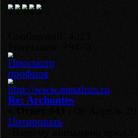
Сообщений: 4323
Репутация: +94/-3
Re: Archontes
«
Ответ #43 :
06 Апрель 201
Цитировать
Вашему вниманию предста