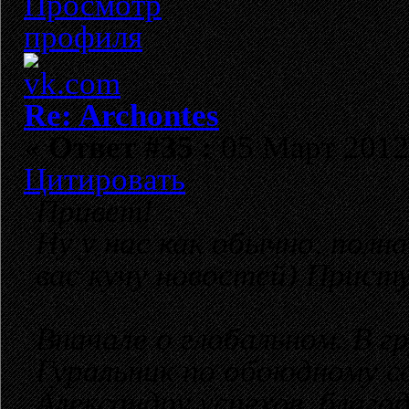
Re: Archontes
«
Ответ #35 :
05 Март 2012,
Цитировать
Привет!
Ну у нас как обычно, полн
вас кучу новостей) Прист
Вначале о глобальном. В г
Гуральник по обоюдному с
Александру успехов, благо