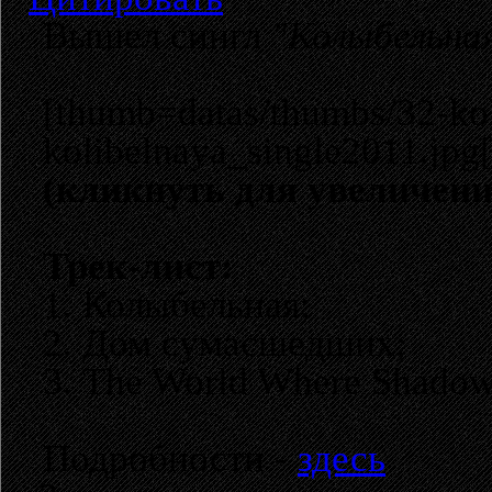
Вышел сингл
"Колыбельна
[thumb=datas/thumbs/32-kol
kolibelnaya_single2011.jpg
(кликнуть для увеличени
Трек-лист:
1. Колыбельная;
2. Дом сумасшедших;
3. The World Where Shadow
Подробности -
здесь