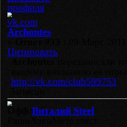
Archontes
«
Ответ #33 :
09 Март 2011,
Цитировать
Archontes
перезаписали ко
вашему вниманию её отры
http://vk.com/club599753
Записан
Виталий Steel
РашнХэвиМеталлист