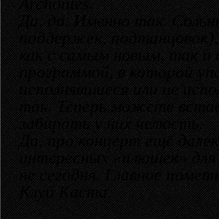
Archontes.
Да, да. Именно так. Сольны
поддержек, подтанцовок),
как с самым новым, так и
программой, в которой упо
исполнявшиеся или не исп
так. Теперь можете встав
забирать у них челюсть.
Да, про концерт ещё далек
интересных «плюшек» для 
не сегодня. Главное пометь
Клуб Каста.