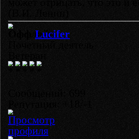
может отрицать, что это и 
(В.И. Ленин)
Lucifer
Почетный деятель
Ветеран
Сообщений: 699
Репутация: +18/-1