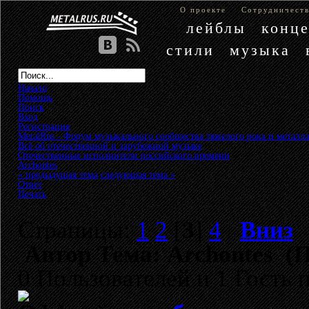
О проекте
Сотрудничест
лейблы
конц
стили
музыка
Начало
Помощь
Поиск
Вход
Регистрация
MetalRus - Форум музыкального сообщества тяжелого рока и металла
Всё об отечественной и зарубежной музыке
»
Отечественные исполнители российского времени
»
Archontes
« предыдущая тема
следующая тема »
Ответ
Печать
Страницы:
1
2
[
3
]
4
Вниз
Автор
Тема: Archontes (П
0 Пользователей и 1 Гость 