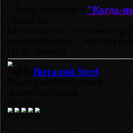
Вышел альбом -
"Когда-ни
Записан
Металлисты - это самый раз
может отрицать, что это и 
(В.И. Ленин)
Виталий Steel
РашнХэвиМеталлист
Администратор
Ветеран