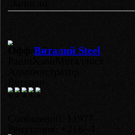
Записан
Виталий Steel
РашнХэвиМеталлист
Администратор
Ветеран
Сообщений: 11977
Репутация: +216/-4