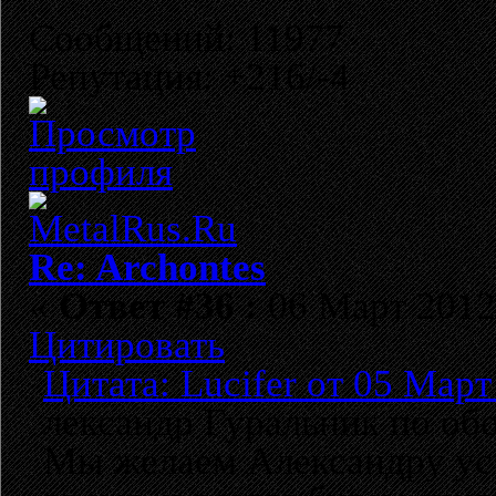
Сообщений: 11977
Репутация: +216/-4
Re: Archontes
«
Ответ #36 :
06 Март 2012,
Цитировать
Цитата: Lucifer от 05 Март
лександр Гуральник по об
Мы желаем Александру усп