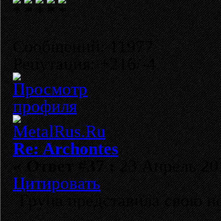
Сообщений: 11977
Репутация: +216/-4
Re: Archontes
«
Ответ #37 :
23 Апрель 201
Цитировать
Група представила свою 