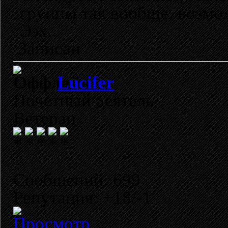
группы так вообще, возмо
Ээх..
Записан
Lucifer
Почетный деятель
Ветеран
Сообщений: 699
Репутация: +18/-1