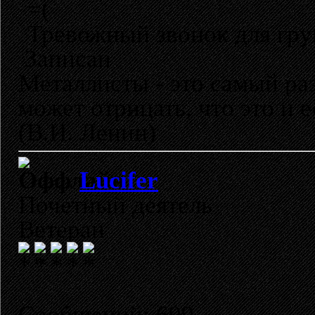
=(
Тревожный звонок для гру
Записан
Металлисты - это самый раз
может отрицать, что это и 
(В.И. Ленин)
Lucifer
Почетный деятель
Ветеран
Сообщений: 699