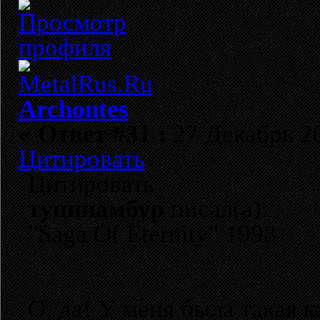
Archontes
«
Ответ #31 :
27 Декабрь 20
Цитировать
Цитировать
тупинамбур
писал(а):
"Saga Of Eternity" 1998
О, да! У меня была такая к