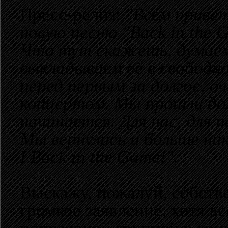
Пресс-релиз:
"Всем приве
новую песню "Back in the 
Что тут скажешь, думаем,
выкладываем её в свободн
перед первым за долгое, о
концертом. Мы прошли дол
начинается. Для нас, для 
Мы вернулись и больше ник
I Back in the Game!"
.
Выскажу, пожалуй, собстве
громкое заявление, хотя вс