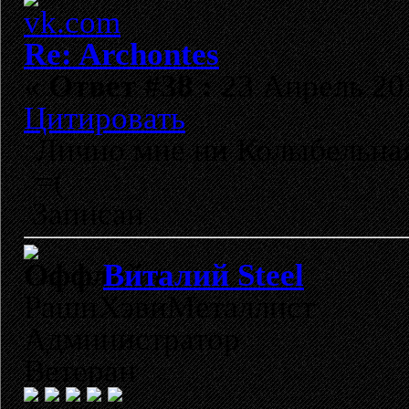
Re: Archontes
«
Ответ #38 :
23 Апрель 201
Цитировать
Лично мне ни Колыбельная
=(
Записан
Виталий Steel
РашнХэвиМеталлист
Администратор
Ветеран