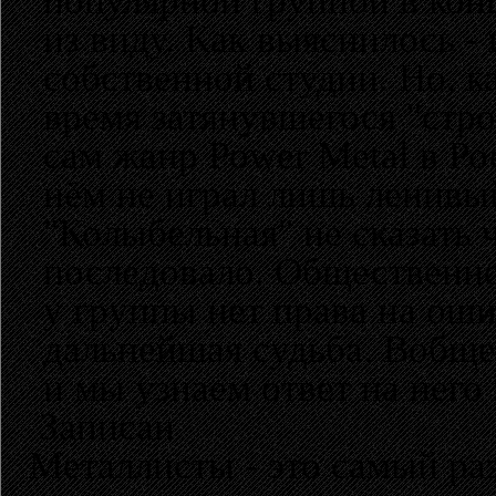
популярной группой в конц
из виду. Как выяснилось -
собственной студии. Но, к
время затянувшегося "стро
сам жанр Power Metal в Ро
нём не играл лишь ленивы
"Колыбельная" не сказать 
последовало. Общественно
у группы нет права на оши
дальнейшая судьба. Вобщем
и мы узнаем ответ на него
Записан
Металлисты - это самый раз