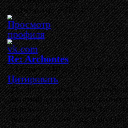
Репутация: +18/-1
Re: Archontes
«
Ответ #40 :
23 Апрель 201
Цитировать
Да фиг знает. С музыкой чт
индивидуальность, запоми
прошлых альбомов. Если б
вокалом, то не подумал бы,