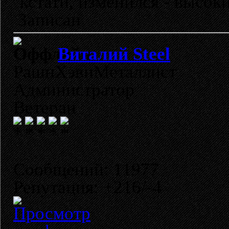
кстати, изменился - высок
Записан
Виталий Steel
РашнХэвиМеталлист
Администратор
Ветеран
Сообщений: 11977
Репутация: +216/-4