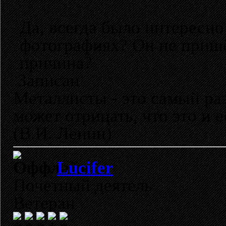
Да, всегда было интересно
фотографиях? Он не пришё
причина?
Записан
Металлисты - это самый раз
может отрицать, что это и 
(В.И. Ленин)
Lucifer
Почетный деятель
Ветеран