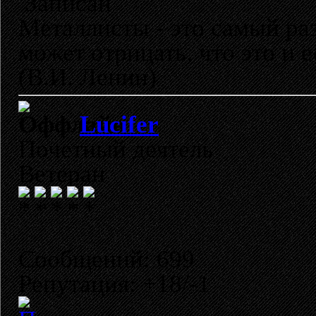
Записан
Металлисты - это самый раз
может отрицать, что это и 
(В.И. Ленин)
Lucifer
Почетный деятель
Ветеран
Сообщений: 699
Репутация: +18/-1