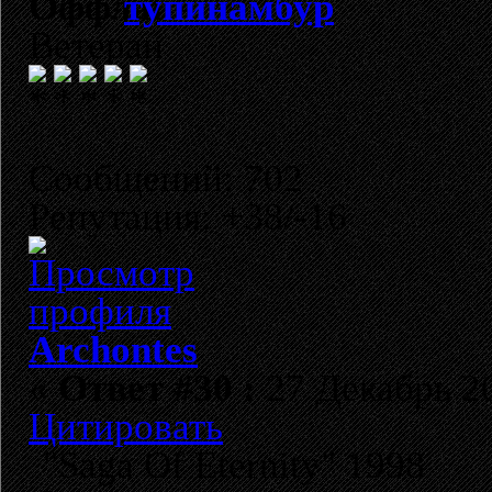
тупинамбур
Ветеран
Сообщений: 702
Репутация: +38/-16
Archontes
«
Ответ #30 :
27 Декабрь 20
Цитировать
"Saga Of Eternity" 1998