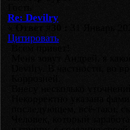
Гость
Re: Devilry
«
Ответ #30 :
31 Январь 202
Цитировать
Всем привет!
Меня зовут Андрей, я како
Devilry. В частности, во 
Коррозией.
Внесу несколько уточнений
Некорректно указана фами
последующем, всё-таки, ск
Человек, который заработа
в группу, в создание свое