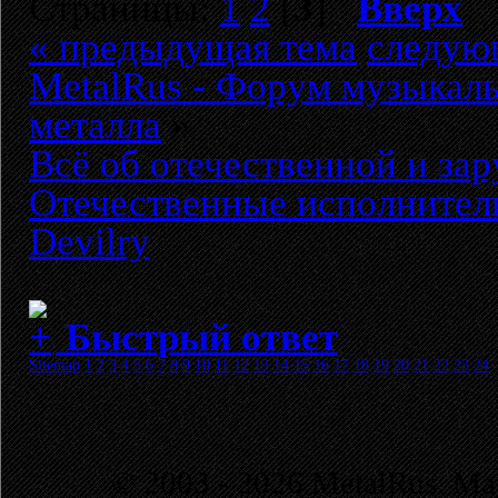
Страницы:
1
2
[
3
]
Вверх
« предыдущая тема
следую
MetalRus - Форум музыкаль
металла
»
Всё об отечественной и за
Отечественные исполнители
Devilry
Быстрый ответ
Sitemap
1
2
3
4
5
6
7
8
9
10
11
12
13
14
15
16
17
18
19
20
21
22
23
24
© 2003 - 2026 MetalRus. М