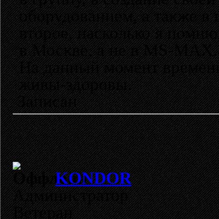
оборудованием, а также в
второе, насколько я помню
в Москве, а не в MS-MAX..
На данный момент времени
живы-здоровы.
Записан
KONDOR
Администратор
Ветеран