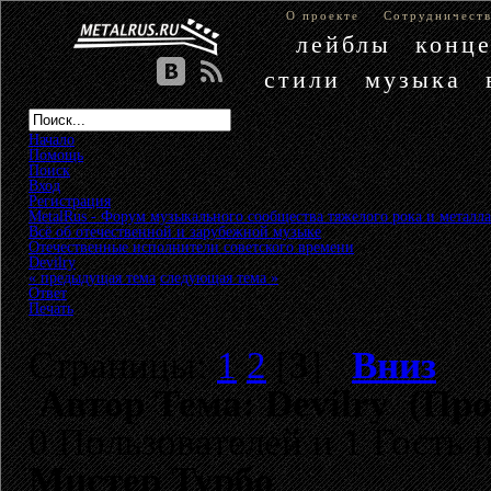
О проекте
Сотрудничест
лейблы
конц
стили
музыка
Начало
Помощь
Поиск
Вход
Регистрация
MetalRus - Форум музыкального сообщества тяжелого рока и металла
Всё об отечественной и зарубежной музыке
»
Отечественные исполнители советского времени
»
Devilry
« предыдущая тема
следующая тема »
Ответ
Печать
Страницы:
1
2
[
3
]
Вниз
Автор
Тема: Devilry (Про
0 Пользователей и 1 Гость 
Мистер Турбо