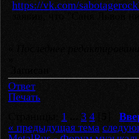
https://vk.com/sabotagero
заявив, что "Саня Львов ни
«
Последнее редактировани
»
Записан
Ответ
Печать
Страницы:
1
...
3
4
[
5
]
Вве
« предыдущая тема
следую
MetalRus - Форум музыкаль