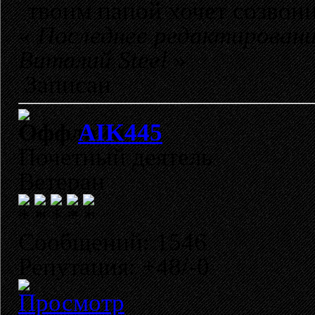
твоим папой хочет созвон
«
Последнее редактировани
Виталий Steel
»
Записан
AIK445
Почетный деятель
Ветеран
Сообщений: 1546
Репутация: +48/-0