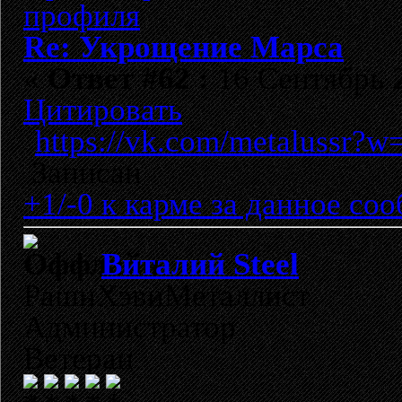
Re: Укрощение Марса
«
Ответ #62 :
16 Сентябрь 2
Цитировать
https://vk.com/metalussr?
Записан
+1/-0 к карме за данное со
Виталий Steel
РашнХэвиМеталлист
Администратор
Ветеран