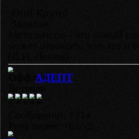
Ого! Круто!
Записан
Металлисты - это самый раз
может отрицать, что это и 
(В.И. Ленин)
АДЕПТ
Ветеран
Сообщений: 1314
Репутация: +61/-2