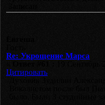
Записан
Евгеша
Гость
Re: Укрощение Марса
«
Ответ #61 :
19 Сентябрь 2
Цитировать
Духовик Зудилин Александ
Вокалистом после был Пыт
было. Были 3 студийные з