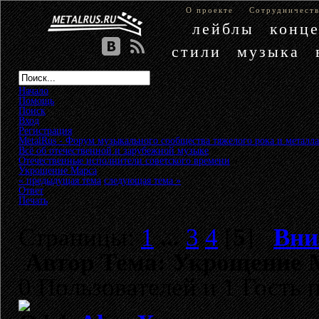
О проекте
Сотрудничест
лейблы
конц
стили
музыка
Начало
Помощь
Поиск
Вход
Регистрация
MetalRus - Форум музыкального сообщества тяжелого рока и металла
Всё об отечественной и зарубежной музыке
»
Отечественные исполнители советского времени
»
Укрощение Марса
« предыдущая тема
следующая тема »
Ответ
Печать
Страницы:
1
...
3
4
[
5
]
Вни
Автор
Тема: Укрощение М
0 Пользователей и 1 Гость 