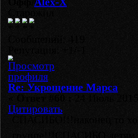
Alex-X
Старожил
Сообщений: 419
Репутация: +1/-1
Re: Укрощение Марса
«
Ответ #60 :
24 Июль 2015,
Цитировать
СПАСИБО!!!наконец то хот
группе!!!СПАСИБО детям