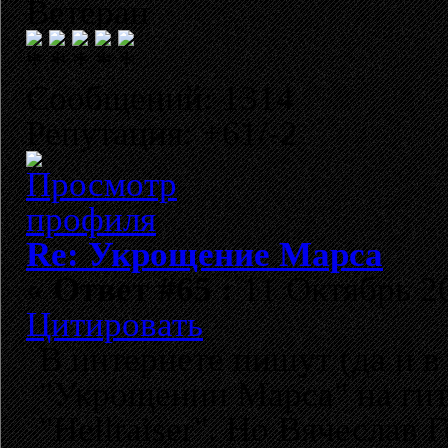
Ветеран
Сообщений: 1314
Репутация: +61/-2
Re: Укрощение Марса
«
Ответ #65 :
11 Октябрь 20
Цитировать
В интернете пишут (да и 
"Укрощении Марса" на гит
"Hellraiser". Но Вячеслав 