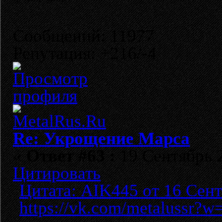
Сообщений: 11977
Репутация: +216/-4
Re: Укрощение Марса
«
Ответ #63 :
19 Сентябрь 2
Цитировать
Цитата: AIK445 от 16 Сент
https://vk.com/metalussr?