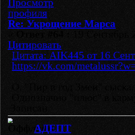
Re: Укрощение Марса
«
Ответ #64 :
19 Сентябрь 2
Цитировать
Цитата: AIK445 от 16 Сент
https://vk.com/metalussr?
О, "Пир в год Змеи" сыскал
Однозначно "плюс" в кар
Записан
АДЕПТ