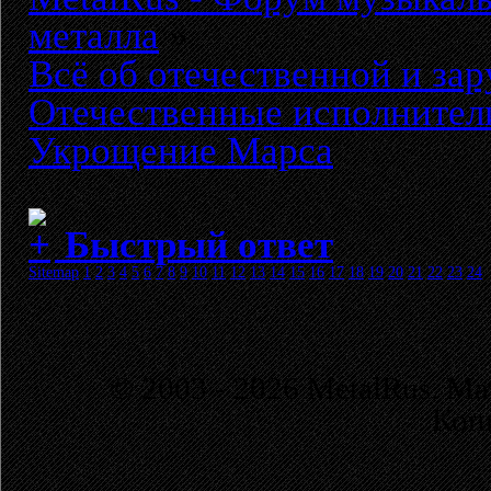
металла
»
Всё об отечественной и за
Отечественные исполнители
Укрощение Марса
Быстрый ответ
Sitemap
1
2
3
4
5
6
7
8
9
10
11
12
13
14
15
16
17
18
19
20
21
22
23
24
© 2003 - 2026 MetalRus. М
Коп