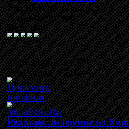
РашнХэвиМеталлист
Администратор
Ветеран
Сообщений: 11977
Репутация: +216/-4
Реально ли группе из Укр