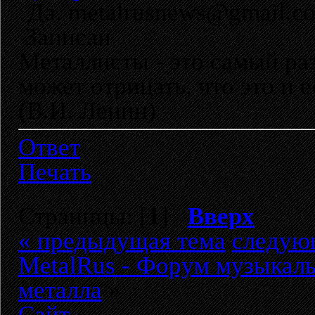
Да. metalrusnews@gmail.c
Записан
Металлисты - это самый раз
может отрицать, что это и 
(В.И. Ленин)
Ответ
Печать
Страницы: [
1
]
Вверх
« предыдущая тема
следую
MetalRus - Форум музыкаль
металла
»
Сайт
»