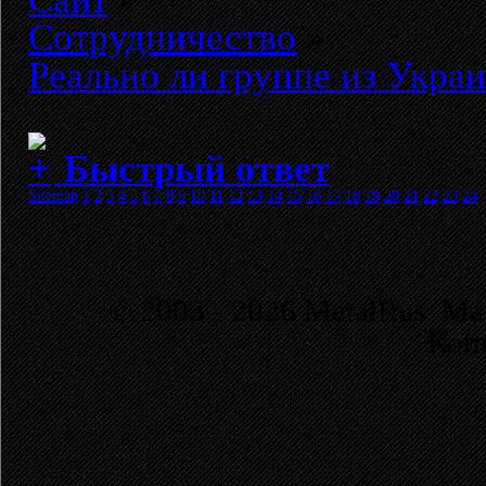
Сотрудничество
»
Реально ли группе из Укра
Быстрый ответ
Sitemap
1
2
3
4
5
6
7
8
9
10
11
12
13
14
15
16
17
18
19
20
21
22
23
24
© 2003 - 2026 MetalRus. М
Коп