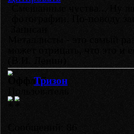
Смешанные чуства... Ну л
фотографии. По-поводу зап
Записан
Металлисты - это самый раз
может отрицать, что это и 
(В.И. Ленин)
Тризон
Пользователь
Сообщений: 86