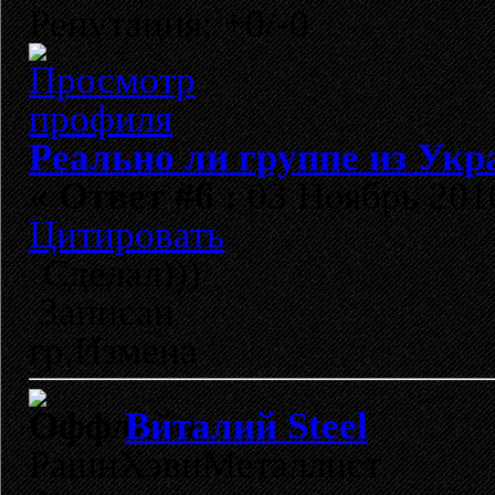
Репутация: +0/-0
Реально ли группе из Укр
«
Ответ #6 :
03 Ноябрь 2010
Цитировать
Сделал)))
Записан
гр.Измена
Виталий Steel
РашнХэвиМеталлист