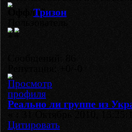
Тризон
Пользователь
Сообщений: 86
Репутация: +0/-0
Реально ли группе из Укр
«
:
31 Октябрь 2010, 13:25:
Цитировать