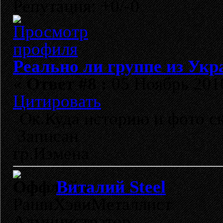
Репутация: +0/-0
Реально ли группе из Укр
«
Ответ #8 :
05 Ноябрь 2010
Цитировать
Ок.Куда историю и фото с
Записан
гр.Измена
Виталий Steel
РашнХэвиМеталлист
Администратор