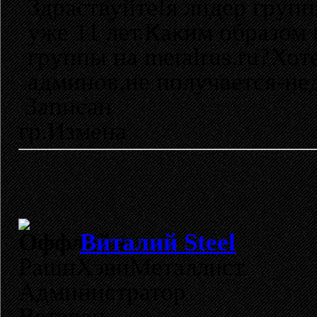
Здраствуйте!я лидер гру
уже 11 лет.Каким образом
группы на metalrus.ru?Хот
админов,не получается-нед
Записан
гр.Измена
Виталий Steel
РашнХэвиМеталлист
Администратор
Ветеран