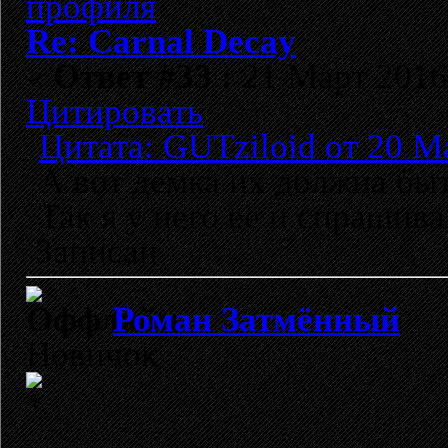
Re: Carnal Decay
«
Ответ #33 :
21 Март 2016,
Цитировать
Цитата: GUTziloid от 20 М
А вот демка их должна быт
Так я у него ее и спрашива
Записан
Роман Затмённый
Новичок