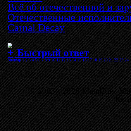
Всё об отечественной и за
Отечественные исполнител
Carnal Decay
Быстрый ответ
Sitemap
1
2
3
4
5
6
7
8
9
10
11
12
13
14
15
16
17
18
19
20
21
22
23
24
© 2003 - 2026 MetalRus. М
Коп