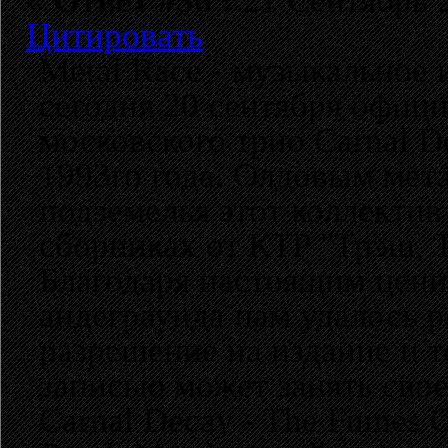
«
Ответ #36 :
21 Сентябрь 2
Цитировать
Metal Race - музыкальное 
сегодня 20 сентября офи
московского трио Carnal De
1993го года. Олдовым мет
подземелья этот коллектив
сборниках от КТР "Трэш, 
Благодаря настоящим цени
андеграунда нам удалось 
разрешение на издание и т
записью может занять свое
Carnal Decay - The Fumes Of