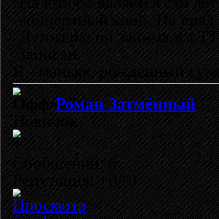
На ютюбе валяется сто ле
концертный клип. На вряд 
Дэтокера, он занимался ТТ
Записан
Я - маньяк, рожденный су
Роман Затмённый
Новичок
Сообщений: 6
Репутация: +0/-0