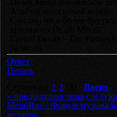
Death Metal английской шк
Альбом москвичей можно 
Carcass, но в более брута
кровавого Death Metal!
Carnal Decay - The Fumes O
Записан
Ответ
Печать
Страницы:
1
2
[
3
]
Вверх
« предыдущая тема
следую
MetalRus - Форум музыкаль
металла
»