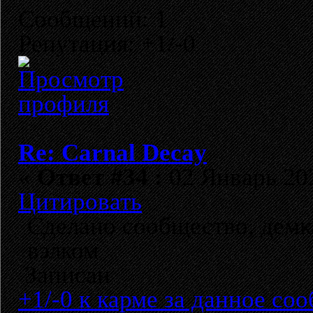
Сообщений: 1
Репутация: +1/-0
Re: Carnal Decay
«
Ответ #34 :
02 Январь 202
Цитировать
Сделано сообщество, дем
вэлком
Записан
+1/-0 к карме за данное со