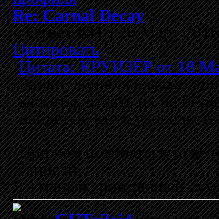
Re: Carnal Decay
«
Ответ #31 :
20 Март 2016,
Цитировать
Цитата: КРУИЗЁР от 18 Ма
Роман, лично я владею др
кассеты, отдать их на без
найдется, кто с удовольств
При чем покопаться тоже 
Записан
Я - маньяк, рожденный су