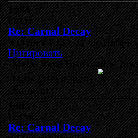
1983
Гость
Re: Carnal Decay
«
Ответ #35 :
21 Сентябрь 2
Цитировать
Metal Race Выпустили диск
Mass (1993/2024)
Записан
1983
Гость
Re: Carnal Decay