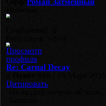
Роман Затмённый
Новичок
Сообщений: 6
Репутация: +0/-0
Re: Carnal Decay
«
Ответ #30 :
18 Март 2016,
Цитировать
Не вкурсе ничего об этом..
Записан