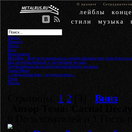
О проекте
Сотрудничест
лейблы
конц
стили
музыка
Начало
Помощь
Поиск
Вход
Регистрация
MetalRus - Форум музыкального сообщества тяжелого рока и металла
Всё об отечественной и зарубежной музыке
»
Отечественные исполнители российского времени
»
Carnal Decay
« предыдущая тема
следующая тема »
Ответ
Печать
Страницы:
1
2
[
3
]
Вниз
Автор
Тема: Carnal Decay
0 Пользователей и 1 Гость 