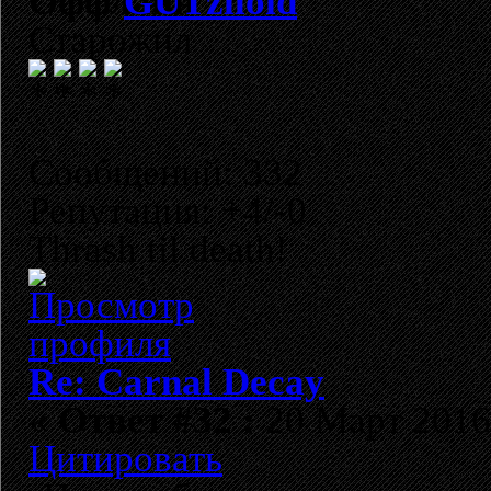
GUTziloid
Старожил
Сообщений: 332
Репутация: +4/-0
Thrash til death!
Re: Carnal Decay
«
Ответ #32 :
20 Март 2016,
Цитировать