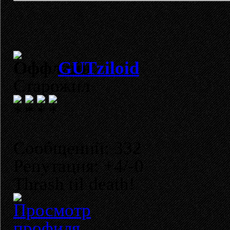
GUTziloid
Старожил
Сообщений: 332
Репутация: +4/-0
Thrash til death!