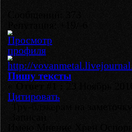
Сообщений: 373
Репутация: +19/-6
Пишу тексты
«
Ответ #1 :
23 Ноябрь 2010
Цитировать
Тру-блэкерам на заметочку.
Записан
Имею Мнение Хрен Оспор