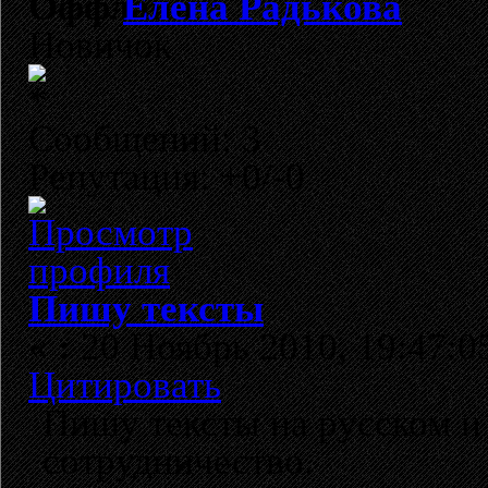
Елена Радькова
Новичок
Сообщений: 3
Репутация: +0/-0
Пишу тексты
«
:
20 Ноябрь 2010, 19:47:0
Цитировать
Пишу тексты на русском и
сотрудничество.