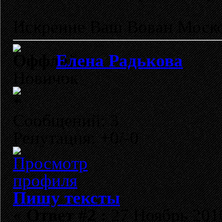
Искренне Ваш Вован Моско
Елена Радькова
Новичок
Сообщений: 3
Репутация: +0/-0
Пишу тексты
«
Ответ #2 :
27 Ноябрь 2010