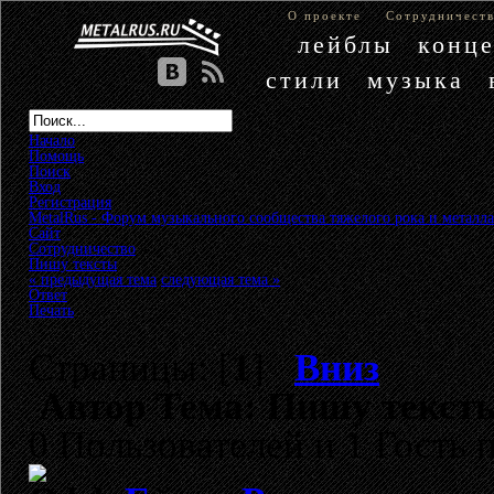
О проекте
Сотрудничест
лейблы
конц
стили
музыка
Начало
Помощь
Поиск
Вход
Регистрация
MetalRus - Форум музыкального сообщества тяжелого рока и металла
Сайт
»
Сотрудничество
»
Пишу тексты
« предыдущая тема
следующая тема »
Ответ
Печать
Страницы: [
1
]
Вниз
Автор
Тема: Пишу тексты
0 Пользователей и 1 Гость 