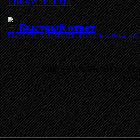
Пишу тексты
Быстрый ответ
Sitemap
1
2
3
4
5
6
7
8
9
10
11
12
13
14
15
16
17
18
19
20
21
22
23
24
© 2003 - 2026 MetalRus. М
Коп