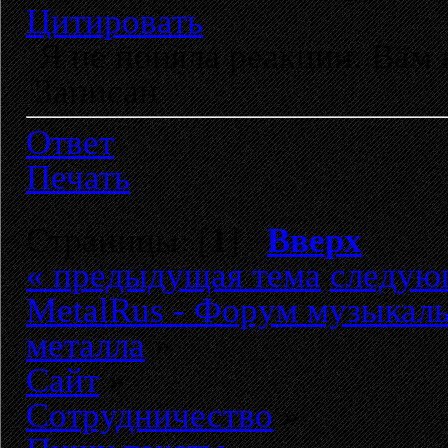
Цитировать
Я не поняла реакции. Вам
Записан
Ответ
Печать
Страницы: [
1
]
Вверх
« предыдущая тема
следую
MetalRus - Форум музыкаль
металла
»
Сайт
»
Сотрудничество
»