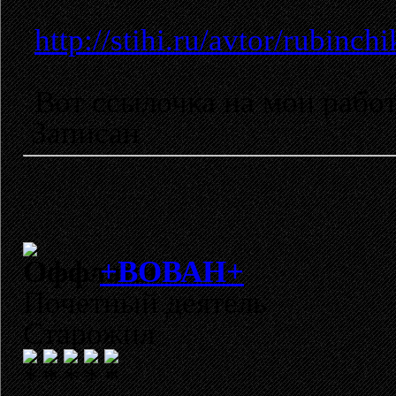
http://stihi.ru/avtor/rubinchi
Вот ссылочка на мои рабо
Записан
+ВОВАН+
Почетный деятель
Старожил