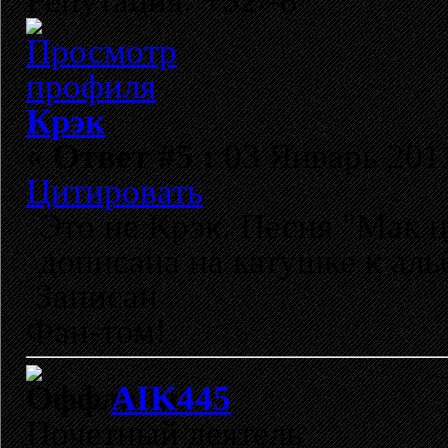
Репутация: +32/-8
Крэк
«
Ответ #5 :
03 Январь 2011
Цитировать
Это не Крэк. Песня "Мак ц
дописана на катушке к альб
Записан
Фан-том!
AIK445
Почетный деятель