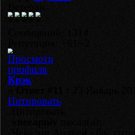
Ветеран
Сообщений: 1314
Репутация: +61/-2
Крэк
«
Ответ #11 :
23 Январь 201
Цитировать
Цитировать
vnezapniy
писал(а):
Чекалин Андрей - бас гита