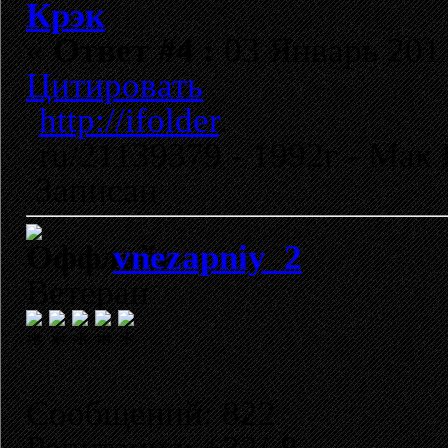
Крэк
«
Ответ #4 :
03 Январь 2011
Цитировать
http://ifolder
.
ru/21139379 - 1992г - Мак
Записан
vnezapniy_2
Ветеран
Сообщений: 822