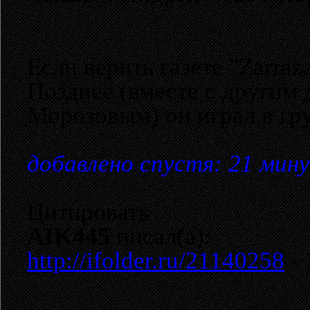
Если верить газете "Zarra
Позднее (вместе с другим
Морозовым) он играл в гр
добавлено спустя: 21 мин
Цитировать
AIK445
писал(а):
http://ifolder.ru/21140258
- 