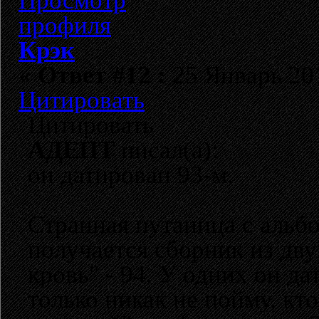
Крэк
«
Ответ #12 :
25 Январь 201
Цитировать
Цитировать
АДЕПТ
писал(а):
он датирован 93-м.
Странная путаница с альб
получается сборник из двух
кровь" - 94. У одних он д
только никак не пойму, кт