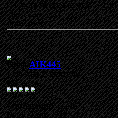
"Пусть льется кровь" - 199
Записан
Фан-том!
AIK445
Почетный деятель
Ветеран
Сообщений: 1546
Репутация: +48/-0