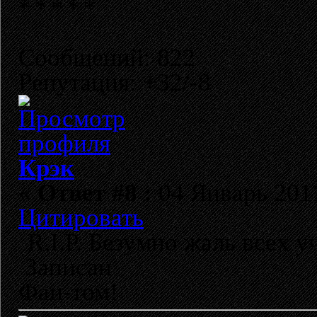
Сообщений: 822
Репутация: +32/-8
Крэк
«
Ответ #8 :
04 Январь 2011
Цитировать
R.I.P. Безумно жаль всех у
Записан
Фан-том!