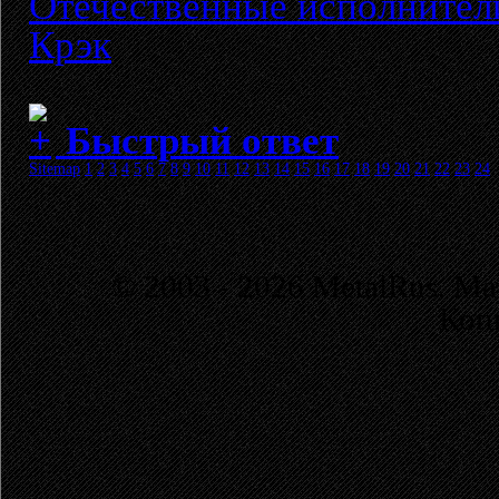
Отечественные исполнител
Крэк
Быстрый ответ
Sitemap
1
2
3
4
5
6
7
8
9
10
11
12
13
14
15
16
17
18
19
20
21
22
23
24
© 2003 - 2026 MetalRus. М
Коп