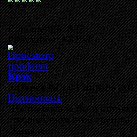
Сообщений: 822
Репутация: +32/-8
Крэк
«
Ответ #2 :
03 Январь 2011
Цитировать
Не помешало бы и остальны
творчеством этой группы.
Записан