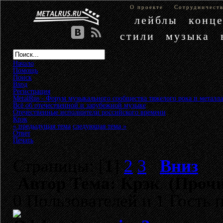
О проекте
Сотрудничест
лейблы
конц
стили
музыка
Начало
Помощь
Поиск
Вход
Регистрация
MetalRus - Форум музыкального сообщества тяжелого рока и металла
Всё об отечественной и зарубежной музыке
»
Отечественные исполнители российского времени
»
Крэк
« предыдущая тема
следующая тема »
Ответ
Печать
Страницы: [
1
]
2
3
Вниз
Автор
Тема: Крэк (Прочи
0 Пользователей и 1 Гость 