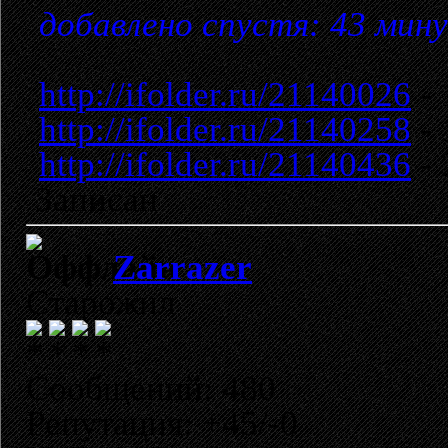
добавлено спустя: 43 мин
http://ifolder.ru/21140026
- 
http://ifolder.ru/21140258
- 
http://ifolder.ru/21140436
- 
Записан
Zarrazer
Старожил
Сообщений: 480
Репутация: +45/-0