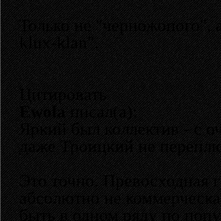
Только не "черножопого", 
klux-klan".
Цитировать
Ewola
писал(а):
Яркий был коллектив - с о
даже Троицкий не переплю
Это точно. Превосходная г
абсолютно не коммерческая
быть в одном ряду по попу