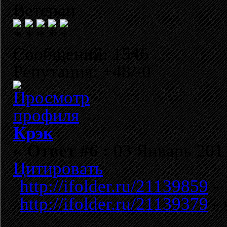
Ветеран
Сообщений: 1546
Репутация: +48/-0
Крэк
«
Ответ #6 :
03 Январь 2011
Цитировать
http://ifolder.ru/21139859
- 
http://ifolder.ru/21139379
- 