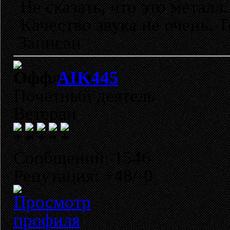
Не сказать, что это металл
Качество звука не очень. Т
Записан
AIK445
Почетный деятель
Ветеран
Сообщений: 1546
Репутация: +48/-0