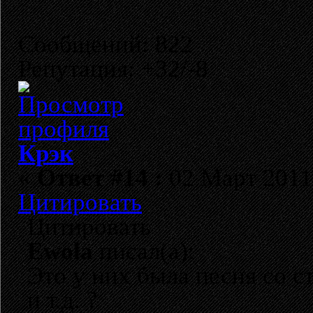
Сообщений: 822
Репутация: +32/-8
Крэк
«
Ответ #14 :
02 Март 2011,
Цитировать
Цитировать
Ewola
писал(а):
Это у них была песня со 
и т.д. ?