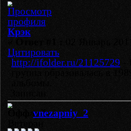
Крэк
«
Ответ #1 :
02 Январь 2011
Цитировать
http://ifolder.ru/21125729
- 
группа образовалась в 198
альбомы.
Записан
vnezapniy_2
Ветеран