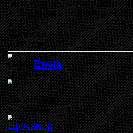
империй" с оформлением?
«
Последнее редактирование
»
Записан
Фан-том!
Ewola
Новичок
Сообщений: 36
Репутация: +13/-0