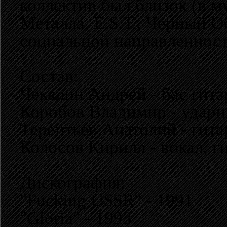
коллектив был близок (в м
Металла, E.S.T., Черный О
социальной направленност
Состав:
Чекалин Андрей - бас гита
Коробов Владимир - удар
Терентьев Анатолий - гита
Колосов Кирилл - вокал, г
Дискография:
"Fucking USSR" - 1991
"Gloria" - 1993