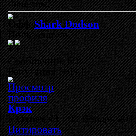
Фан-том!
Shark Dodson
Пользователь
Сообщений: 60
Репутация: +6/-1
Крэк
«
Ответ #3 :
03 Январь 2011
Цитировать