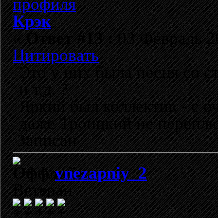
Крэк
«
Ответ #13 :
03 Февраль 20
Цитировать
Это у них была песня со 
и т.д. ?
Яркий был коллектив - с о
даже Троицкий не переплю
Записан
vnezapniy_2
Ветеран