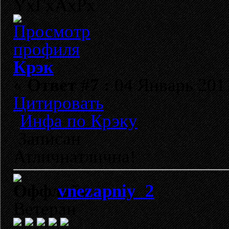
YxГхАхРх
Крэк
«
Ответ #7 :
04 Январь 2011
Цитировать
Инфа по Крэку
Записан
Атличнатлична!
vnezapniy_2
Ветеран