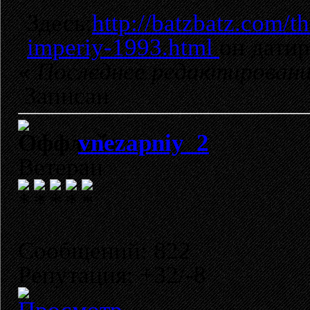
Здесь:
http://batzbatz.com/t
imperiy-1993.html
он датир
«
Последнее редактировани
Записан
vnezapniy_2
Ветеран
Сообщений: 822
Репутация: +32/-8