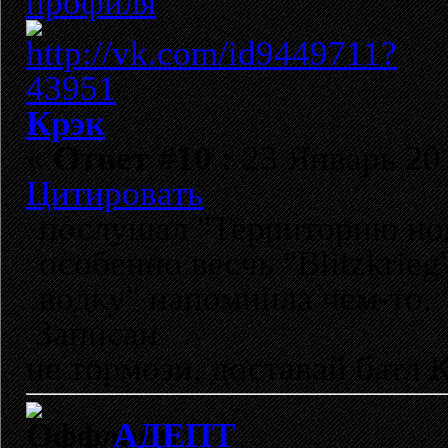
Крэк
«
Ответ #10 :
23 Январь 201
Цитировать
послушал "Территорию нов
особенно весчь "Blitzkrie
водку" напомнила чем-то.
Записан
не тормози, доставай батл
АДЕПТ