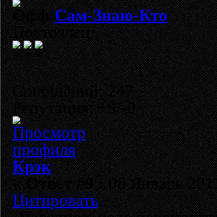
Сам-Знаю-Кто
Постоялец
Сообщений: 247
Репутация: +9/-0
Крэк
«
Ответ #9 :
08 Январь 2011
Цитировать