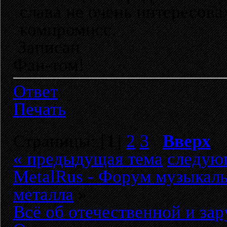
слава не очень интересова
компромисс.
Записан
Фан-том!
Ответ
Печать
Страницы: [
1
]
2
3
Вверх
« предыдущая тема
следую
MetalRus - Форум музыкаль
металла
»
Всё об отечественной и за