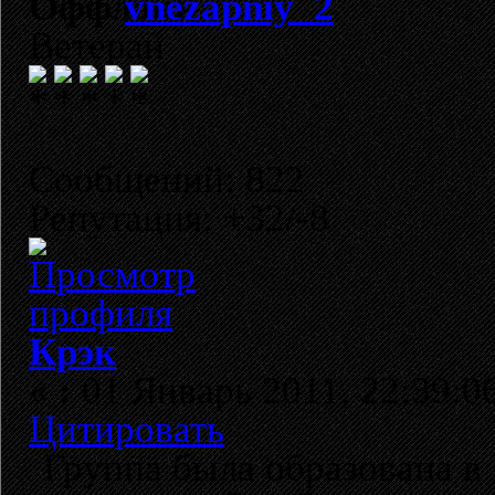
vnezapniy_2
Ветеран
Сообщений: 822
Репутация: +32/-8
Крэк
«
:
01 Январь 2011, 22:39:0
Цитировать
Группа была образована в 