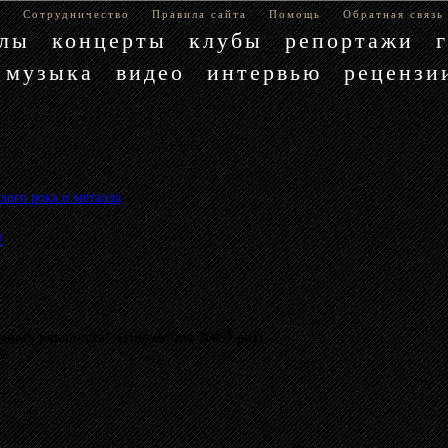
е
Сотрудничество
Правила сайта
Помощь
Обратная связь
блы
концерты
клубы
репортажи
музыка
видео
интервью
рецензи
лого рока и металла
»
!
ого вокалиста! (Прочитано 26897 раз)
му.