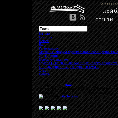
О проект
лей
стили
Начало
Помощь
Поиск
Вход
Регистрация
MetalRus - Форум музыкального сообщества тяже
Объявления
»
Поиск музыкантов
»
Группа CHERRY CREAM ищет нового вокалиста
« предыдущая тема
следующая тема »
Ответ
Печать
Страницы: [
1
]
Вниз
Автор
Тема: Группа CHERRY CREAM ищет нов
0 Пользователей и 1 Гость просматривают эту те
Black-crow
Почетный деятель
Пользователь
Сообщений: 73