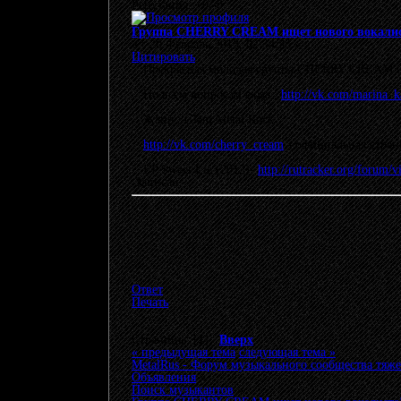
Репутация: +0/-0
Группа CHERRY CREAM ищет нового вокалис
«
:
20 Февраль 2013, 02:34:35 »
Цитировать
Прекрасная молодая группа CHERRY CREAM ищ
По всем вопросам сюда :
http://vk.com/marina_k
Жанр : Glam Metal Rock
http://vk.com/cherry_cream
- официальная стра
EP Sweet Lie (2012)-
http://rutracker.org/forum
Записан
Ответ
Печать
Страницы: [
1
]
Вверх
« предыдущая тема
следующая тема »
MetalRus - Форум музыкального сообщества тяже
Объявления
»
Поиск музыкантов
»