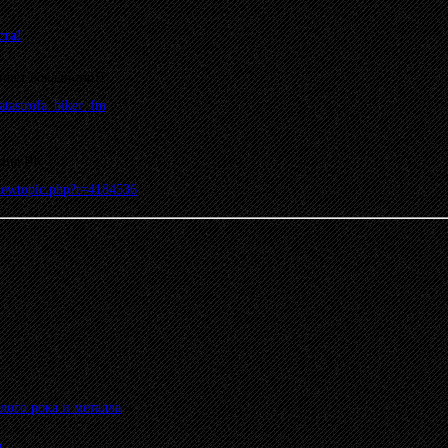
та!
ет вокалиста!!!
atastrofa_biker_fm
ница ВК
/viewtopic.php?t=4184536
лого рока и металла
»