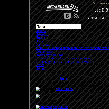
О проект
лей
стили
Начало
Помощь
Поиск
Вход
Регистрация
MetalRus - Форум музыкального сообщества тяже
Объявления
»
Поиск музыкантов
»
Группа Epilepsy Bout ищет гитариста
« предыдущая тема
следующая тема »
Ответ
Печать
Страницы: [
1
]
Вниз
Автор
Тема: Группа Epilepsy Bout ищет гитар
0 Пользователей и 1 Гость просматривают эту те
MaxD.1978
Новичок
Сообщений: 1
Репутация: +0/-0