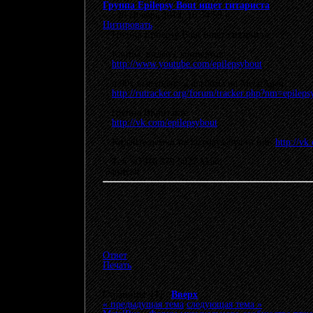
Группа Epilepsy Bout ищет гитариста
«
:
26 Ноябрь 2013, 16:34:59 »
Цитировать
Группа Epilepsy Bout ищет гитариста.
Клипы, видео с концертов:
http://www.youtube.com/epilepsybout
в 90х выпущено 2 альбома на MetalAgen
http://rutracker.org/forum/tracker.php?nm=epilep
группа ВКонтакте
http://vk.com/epilepsybout
Кидайте демки на lazydays@ya.ru или
http://vk
Тел. +7916 379 5027 Макс
Записан
Ответ
Печать
Страницы: [
1
]
Вверх
« предыдущая тема
следующая тема »