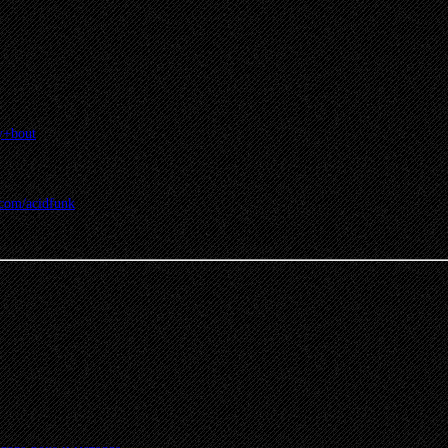
sy+bout
.com/acidfunk