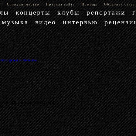
е
Сотрудничество
Правила сайта
Помощь
Обратная связь
блы
концерты
клубы
репортажи
музыка
видео
интервью
рецензи
лого рока и металла
»
иста (Прочитано 24493 раз)
му.