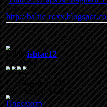
Записан
http://baltic-roxx.blogspot.c
ishtar12
Старожил
Сообщений: 345
Репутация: +44/-2