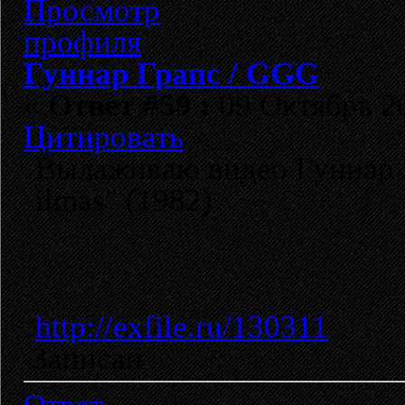
Гуннар Грапс / GGG
«
Ответ #59 :
09 Октябрь 20
Цитировать
Вылаживаю видео Гуннар Гр
ilmas" (1982)
http://exfile.ru/130311
Записан