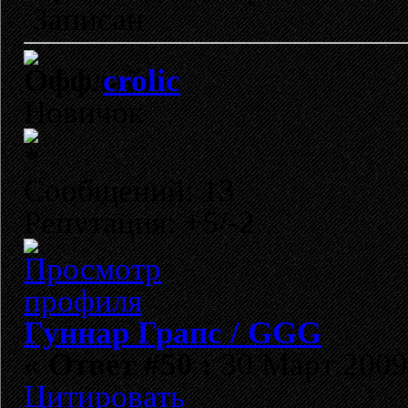
Записан
crolic
Новичок
Сообщений: 13
Репутация: +5/-2
Гуннар Грапс / GGG
«
Ответ #50 :
30 Март 2009,
Цитировать