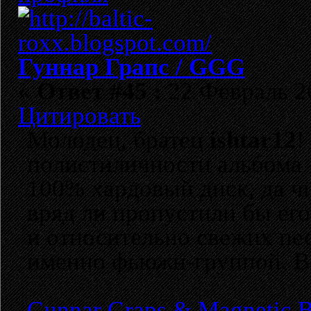
Гуннар Грапс / GGG
«
Ответ #45 :
22 Февраль 20
Цитировать
Молодец, братец
ishtar12
!
полистиличности альбома -
100% хардовый диск, да ч
вряд ли пропустили бы его
и относительно свежих пе
именно фьюжн-группой. Во
Gunnar Graps & Magnetic B