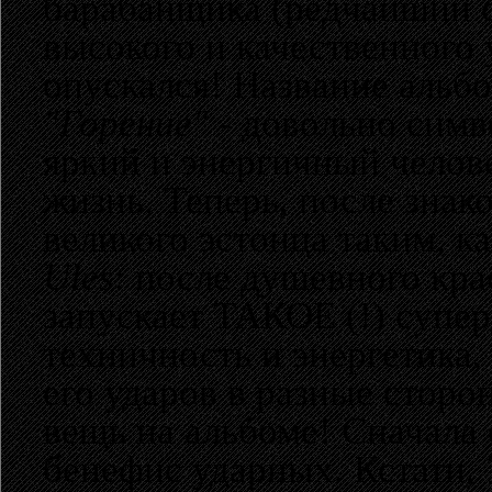
барабанщика (редчайший со
высокого и качественного 
опускался! Название альб
"Горение"
- довольно симв
яркий и энергичный челов
жизнь. Теперь, после знак
великого эстонца таким, к
Ules
: после душевного кр
запускает ТАКОЕ (!) супер
техничность и энергетика,
его ударов в разные сторо
вещь на альбоме! Сначала 
бенефис ударных. Кстати,