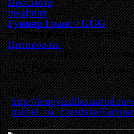
Гуннар Грапс / GGG
«
Ответ #55 :
18 Сентябрь 2
Цитировать
Нашел на чердаке картинки
год. Помню, концерт очен
[/img]
http://lengvizdika.narod.ru
nashel_na_cherdake/Gunna
Записан