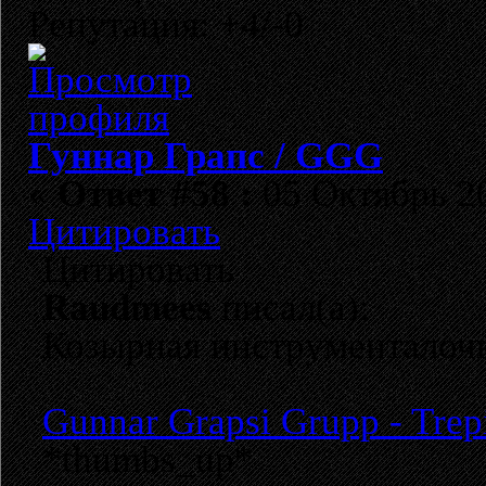
Репутация: +4/-0
Гуннар Грапс / GGG
«
Ответ #58 :
05 Октябрь 20
Цитировать
Цитировать
Raudmees
писал(а):
Козырная инструменталочк
Gunnar Grapsi Grupp - Trepi
*thumbs_up*