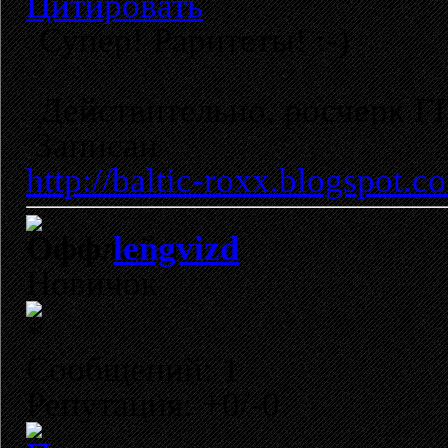
Цитировать
Супер! Раритеты! :-)
Действительно, росчерк ГГ
Записан
http://baltic-roxx.blogspot.c
lengvizd
Новичок
Сообщений: 1
Репутация: +0/-0