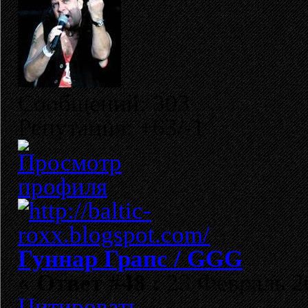
Сообщений: 303
Репутация: +63/-1
Гуннар Грапс / GGG
«
Ответ #48 :
23 Февраль 20
Цитировать