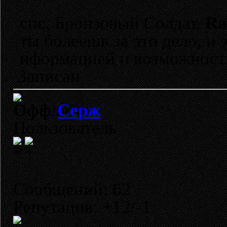
спс, Бронзовый Солдат,
Ra
ты болеешь за это дело, и 
нформацией и возможностям
Записан
Cерж
Пользователь
Сообщений: 62
Репутация: +12/-1