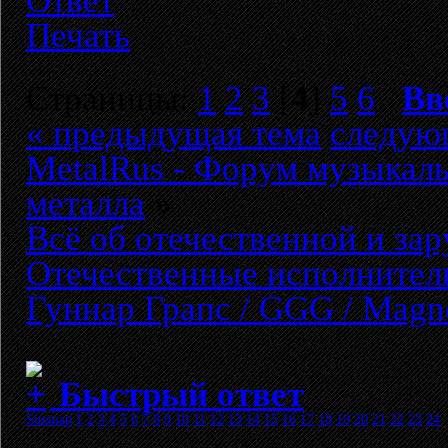
Ответ
Печать
Страницы:
1
2
3
[
4
]
5
6
Вв
« предыдущая тема
следую
MetalRus - Форум музыкаль
металла
»
Всё об отечественной и за
Отечественные исполнители
Гуннар Грапс / GGG / Magn
Быстрый ответ
Sitemap
1
2
3
4
5
6
7
8
9
10
11
12
13
14
15
16
17
18
19
20
21
22
23
24