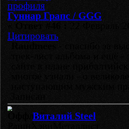
Гуннар Грапс / GGG
«
Ответ #46 :
22 Февраль 20
Цитировать
Raudmees
- спасибо за вы
трек-лист альбома и ещё - 
сайте в плане прибалтийск
многое узнали - о великол
наступающим мужским пра
Записан
Виталий Steel
РашнХэвиМеталлист