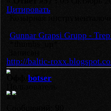
«
Ответ #57 :
05 Октябрь 20
Цитировать
Козырная инструменталочк
Gunnar Grapsi Grupp - Trepi
*thumbs_up*
Записан
http://baltic-roxx.blogspot.c
botser
Пользователь
Сообщений: 90