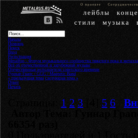
О проекте
Сотрудничест
лейблы
конц
стили
музыка
Начало
Помощь
Поиск
Вход
Регистрация
MetalRus - Форум музыкального сообщества тяжелого рока и металла
Всё об отечественной и зарубежной музыке
»
Отечественные исполнители советского времени
»
Гуннар Грапс / GGG / Magnetic Band
« предыдущая тема
следующая тема »
Ответ
Печать
Страницы:
1
2
3
[
4
]
5
6
Вн
Автор
Тема: Гуннар Грап
66354 раз)
0 Пользователей и 1 Гость 