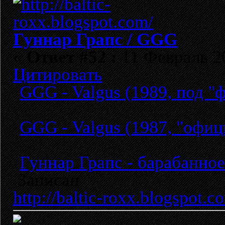
Гуннар Грапс / GGG
«
Ответ #52 :
11 Февраль 20
Цитировать
GGG - Valgus (1989, под "
GGG - Valgus (1987, "офи
Гуннар Грапс - барабанное
Записан
http://baltic-roxx.blogspot.c