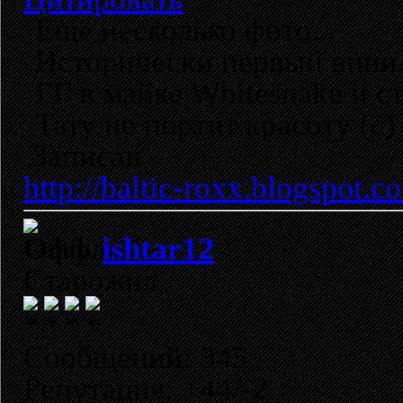
Ещё несколько фото...
Исторически первый вини
ГГ в майке Whitesnake и с
Тату не портит красоту (с)
Записан
http://baltic-roxx.blogspot.c
ishtar12
Старожил
Сообщений: 345
Репутация: +44/-2