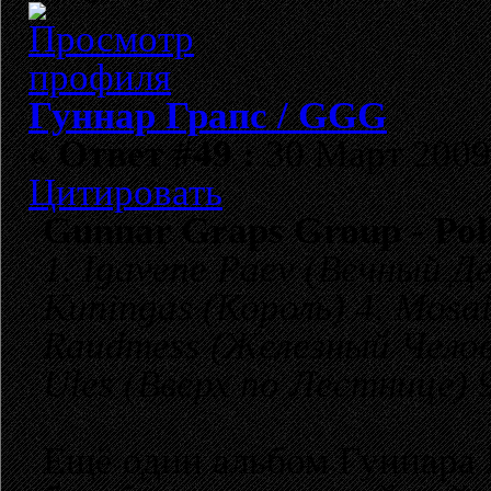
Гуннар Грапс / GGG
«
Ответ #49 :
30 Март 2009,
Цитировать
Gunnar Graps Group - Pol
1. Igavene Paev (Вечный Де
Kuningas (Король) 4. Mosai
Raudmess (Железный Человек
Ules (Вверх по Лестнице) 
Ещё один альбом Гуннара 