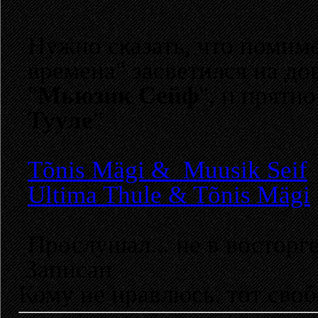
Нужно сказать, что помим
времена" засветился на д
"
Мьюзик Сейф
", и прятн
Тууле
"
Tõnis Mägi & Muusik Seif
Ultima Thule & Tõnis Mägi
Прослушал... не в восторге.
Записан
Кому не нравлюсь, тот своб