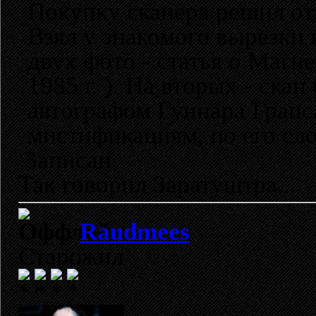
Покупку сканера решил от
Взял у знакомого вырезки 
двух фото - статья о Магн
1985 г. ). На вторых - ска
автографом Гуннара Грапса
мистификациям, по его сло
Записан
Так говорил Заратуштра...
Raudmees
Старожил