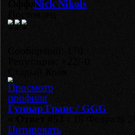
Nick Nikols
Постоялец
Сообщений: 170
Репутация: +22/-0
Старый Коля
Гуннар Грапс / GGG
«
Ответ #53 :
18 Февраль 20
Цитировать