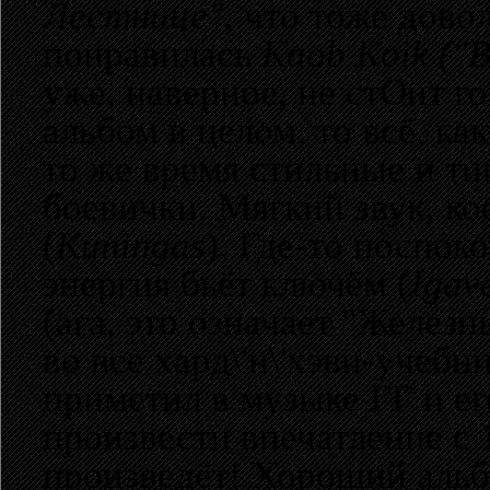
Лестнице"
, что тоже дов
понравилась
Kaob Koik ("
уже, наверное, не стОит г
альбом в целом, то всё, к
то же время стильные и ти
боевички. Мягкий звук, ко
(
Kuningas
). Где-то поспок
энергия бьёт ключём (
Igav
(ага, это означает "Железн
во все хард\'н\'хэви-учебн
приметил в музыке ГГ и ег
произвести впечатление с 1
произведёт! Хороший аль