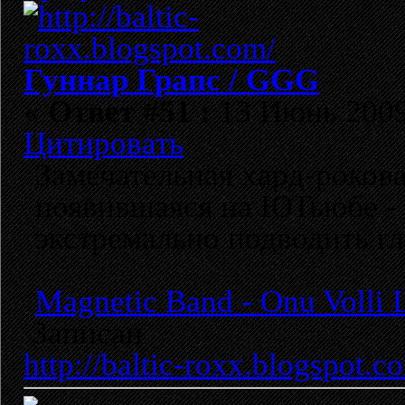
Гуннар Грапс / GGG
«
Ответ #51 :
13 Июнь 2009,
Цитировать
Замечательная хард-роков
появившаяся на ЮТьюбе - 
экстремально подводить гл
Magnetic Band - Onu Volli 
Записан
http://baltic-roxx.blogspot.c