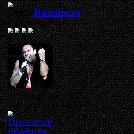
Raudmees
Старожил
Сообщений: 303
Репутация: +63/-1