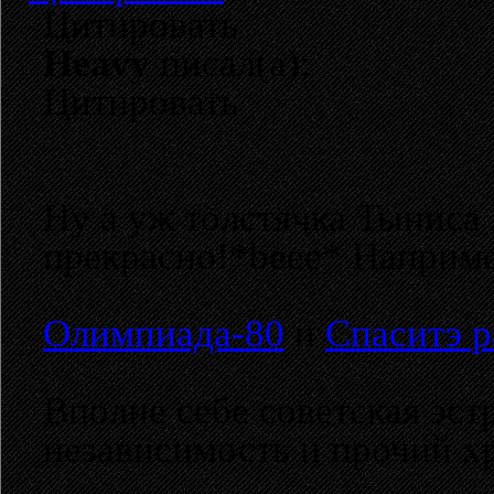
Цитировать
Heavy
писал(а):
Цитировать
Ну а уж толстячка Тыниса 
прекрасно!*beee* Наприме
Олимпиада-80
и
Спаситэ р
Вполне себе советская эст
независимость и прочий х