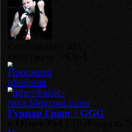
Сообщений: 303
Репутация: +63/-1
Гуннар Грапс / GGG
«
Ответ #54 :
19 Февраль 20