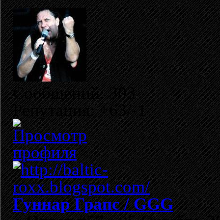
Сообщений: 303
Репутация: +63/-1
Гуннар Грапс / GGG