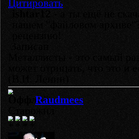
Цитировать
ishtar12
- а ты ещё не ска
нашем "файловом архиве"? 
рецензию!
Записан
Металлисты - это самый раз
может отрицать, что это и 
(В.И. Ленин)
Raudmees
Старожил