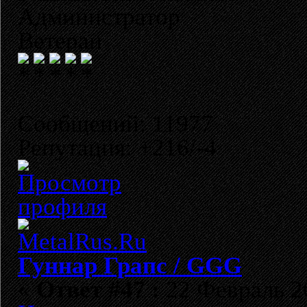
Администратор
Ветеран
Сообщений: 11977
Репутация: +216/-4
Гуннар Грапс / GGG
«
Ответ #47 :
22 Февраль 20