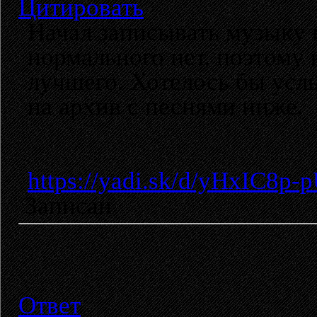
Цитировать
Начал записывать музыку 
нормального нет, поэтому 
лучшего. Хотелось бы усл
на архив с песнями ниже.
https://yadi.sk/d/yHxIC8p
Записан
Ответ