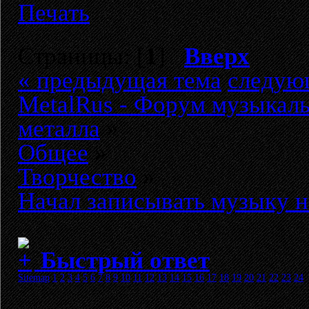
Печать
Страницы: [
1
]
Вверх
« предыдущая тема
следую
MetalRus - Форум музыкаль
металла
»
Общее
»
Творчество
»
Начал записывать музыку н
Быстрый ответ
Sitemap
1
2
3
4
5
6
7
8
9
10
11
12
13
14
15
16
17
18
19
20
21
22
23
24