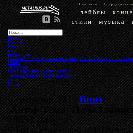
О проекте
Сотрудничест
лейблы
конц
стили
музыка
Начало
Помощь
Поиск
Вход
Регистрация
MetalRus - Форум музыкального сообщества тяжелого рока и металла
Общее
»
Творчество
»
Начал записывать музыку недавно.
« предыдущая тема
следующая тема »
Ответ
Печать
Страницы: [
1
]
Вниз
Автор
Тема: Начал запис
19831 раз)
0 Пользователей и 1 Гость 