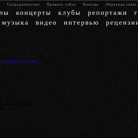
е
Сотрудничество
Правила сайта
Помощь
Обратная связь
блы
концерты
клубы
репортажи
музыка
видео
интервью
рецензи
лого рока и металла
»
тано 22573 раз)
му.