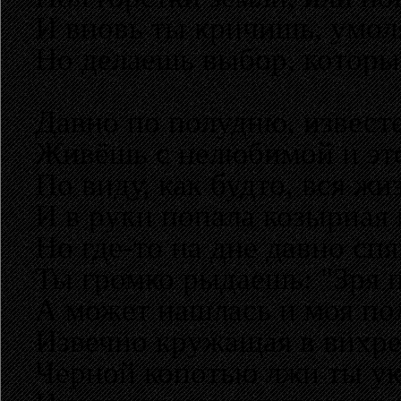
И вновь ты кричишь, умол
Но делаешь выбор, которы
Давно по полудню, извест
Живёшь с нелюбимой и это
По виду, как будто, вся жи
И в руки попала козырная 
Но где-то на дне давно с
Ты громко рыдаешь: "Зря 
А может нашлась и моя по
Извечно кружащая в вихре
Черной копотью лжи ты ук