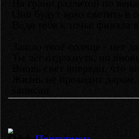
На грани разлитой по вена
Они будут ярко светить в о
Ведя тебя к точке финала в
Зашло твоё солнце - нет д
Ты лёг отдохнуть, но вновь
Вновь свет впереди, что ве
Жизнь не проходит даром..
Записан
Центурион