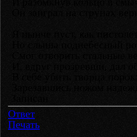
И разомкнув кольцо в смы
Он заиграл на струнах вер
Я нынче пуст, как пистолет
Но слыша поднебесный ро
Смог отворить стальные 
И, вдруг прозревши, дал о
В себе убить творца порок
Зарезавшись ножом надеж
Записан
Ответ
Печать