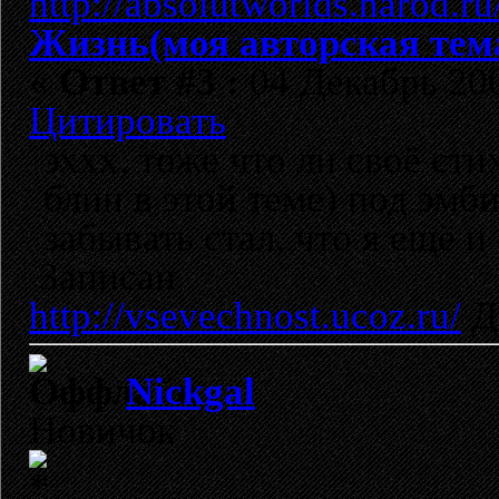
Жизнь(моя авторская тем
«
Ответ #3 :
04 Декабрь 200
Цитировать
эххх, тоже что ли своё сти
блин в этой теме) под эмб
забывать стал, что я ещё и
Записан
http://vsevechnost.ucoz.ru/
Д
Nickgal
Новичок