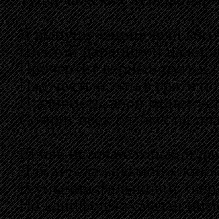
Я выпущу свинцовый кого
Шестой царапиной нажив
Прочертит верный путь к 
Над честью, что в грязи по
И алчность, звон монет у
Сожрет всех слабых на пла
Вновь источаю горький ды
Для ангела седьмой хлопок
В унынии фальшивит твер
Но канифолью смазан ним