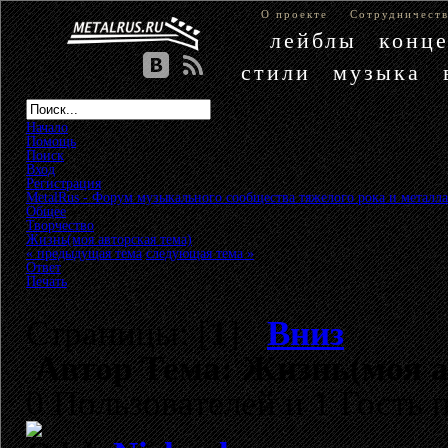
О проекте
Сотрудничест
лейблы
конц
стили
музыка
Начало
Помощь
Поиск
Вход
Регистрация
MetalRus - Форум музыкального сообщества тяжелого рока и металла
Общее
»
Творчество
»
Жизнь(моя авторская тема)
« предыдущая тема
следующая тема »
Ответ
Печать
Страницы: [
1
]
Вниз
Автор
Тема: Жизнь(моя а
0 Пользователей и 1 Гость 