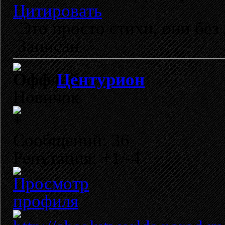
Цитировать
Это просто стихи, они без з
Записан
Центурион
Новичок
Сообщений: 36
Репутация: +1/-4