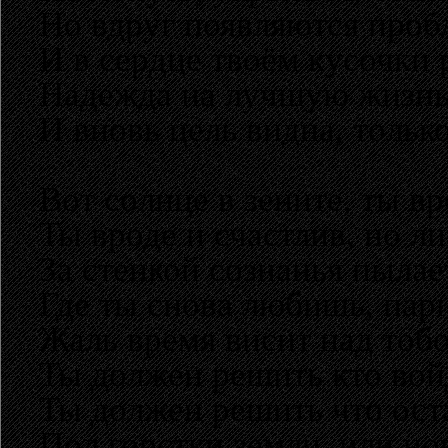
Но вдруг появляются проб
И в сердце твоём кусочки 
Надежда на лучшую жизнь
И вновь цель видна, только
Вот солнце в зените, ты в
Ты вроде и счастлив, но ли
За стенкой сознанья пылае
Где ты снова любишь, пар
Жаль время висит над тоб
Ты должен решить кто войд
Ты должен решить что ост
Пол горстки земли, или но