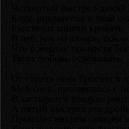
Четвертый выстрел-дикий 
Блуд, рикошетом в твой оча
Расстелит копоти кровать.
В неё, как на алтарь, покла
Что б жертву принести бо
Твою любовь освежевать.
От страха ночь бросает в 
Мой гнев, пролившись с н
В застывшем воздухе роит
А пятый выстрел это дробь
Пронзает вихрем спящий 
Туша людских душ фонари