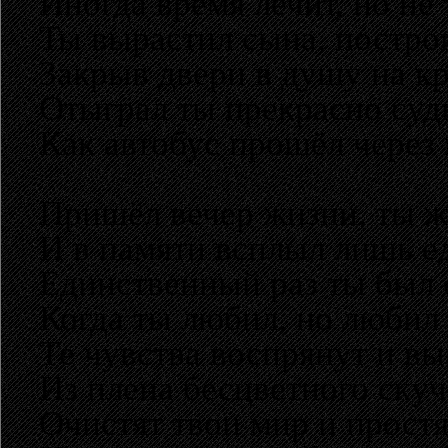
Иногда время лечит, но не 
Ты вырастил сына, постро
Закрыв двери в душу на к
Отыграл ты прекрасно суд
Как автобус прошёл через 
Пришёл вечер жизни, ты ж
И в памяти всплыл лишь е
Единственный раз ты был 
Когда ты любил, но любил 
Те чувства воспрянут и вы
Из плена бесцветного скуч
Очистят твои мир и простя