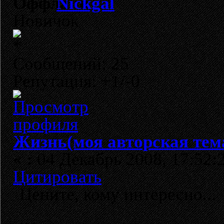
Nickgal
Новичок
Сообщений: 25
Репутация: +1/-0
Жизнь(моя авторская тем
«
:
04 Декабрь 2008, 17:52:
Цитировать
Цените, кому интересно...