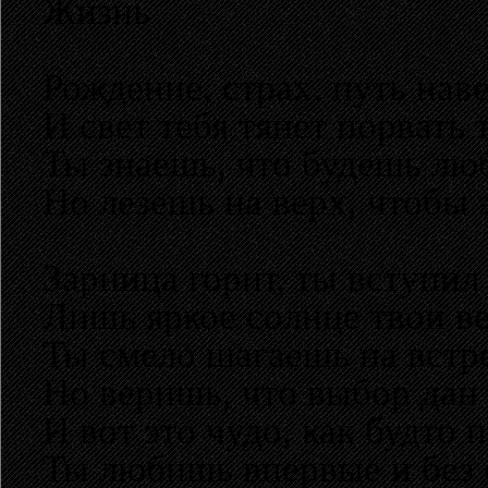
Жизнь
Рождение, страх, путь нав
И свет тебя тянет порвать 
Ты знаешь, что будешь люб
Но лезешь на верх, чтобы э
Зарница горит, ты вступил 
Лишь яркое солнце твои в
Ты смело шагаешь на встре
Но веришь, что выбор дан 
И вот это чудо, как будто 
Ты любишь впервые и без 