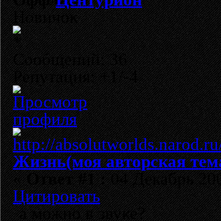
Новичок
Сообщений: 36
Репутация: +1/-4
Жизнь(моя авторская тем
«
Ответ #1 :
04 Декабрь 200
Цитировать
а можно в звуке?