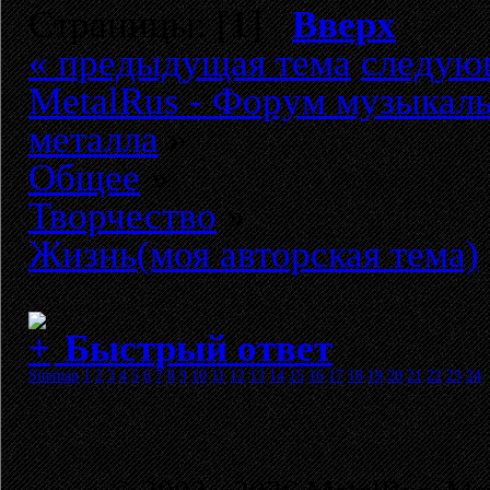
Страницы: [
1
]
Вверх
« предыдущая тема
следую
MetalRus - Форум музыкаль
металла
»
Общее
»
Творчество
»
Жизнь(моя авторская тема)
Быстрый ответ
Sitemap
1
2
3
4
5
6
7
8
9
10
11
12
13
14
15
16
17
18
19
20
21
22
23
24