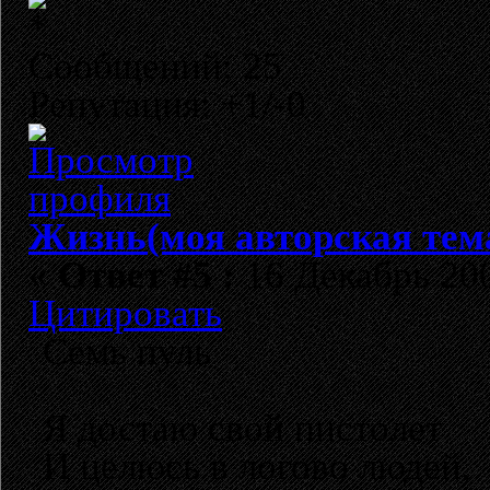
Сообщений: 25
Репутация: +1/-0
Жизнь(моя авторская тем
«
Ответ #5 :
16 Декабрь 200
Цитировать
Семь пуль
Я достаю свой пистолет
И целюсь в логово людей,