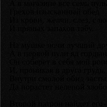
А в магазине все семь пуль
Грехов изысканный обед
Из крови, желчи, слез, сл
И пряных запахов табу.
На мушке ночи лучший дру
А в первой пули яд гордын
Он соберет в себя мой роп
И, проникая в друга грудь,
Внутри смолой обид засты
Да порастет нелепой злобо
Второй патрон найдет его-