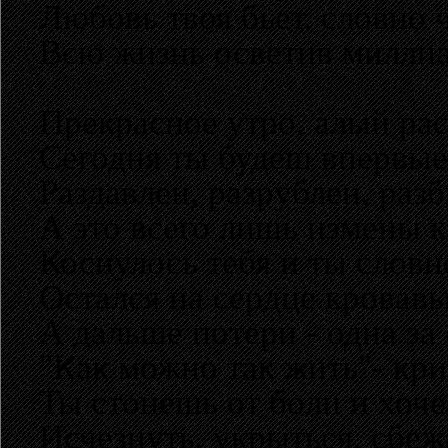
Любовь твоя бьет, словно 
Всю жизнь осветив миллиа
Прекрасное утро, алый рас
Сегодня ты будеш впервые 
Раздавлен, разрублен, разб
А это всего лишь измены 
Коснулось тебя и ты словн
Остался на сердце кровавы
А дальше потери - одна за
"Как можно так жить"- кр
Ты стонешь от боли и хоче
Исчезнуть, укрыться, сбеж