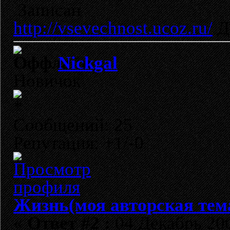
Записан
http://vsevechnost.ucoz.ru/
Д
Nickgal
Новичок
Сообщений: 25
Репутация: +1/-0
Жизнь(моя авторская тем
«
Ответ #2 :
04 Декабрь 200