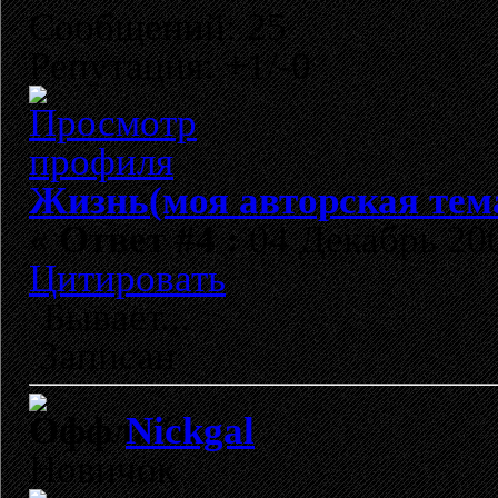
Сообщений: 25
Репутация: +1/-0
Жизнь(моя авторская тем
«
Ответ #4 :
04 Декабрь 200
Цитировать
Бывает...
Записан
Nickgal
Новичок