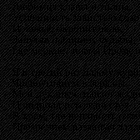
Любимца славы и толпы.
Успешность завистью созр
И ложью окропит чело,
Запутав лабиринт судьбы,
Где меркнет пламя Промет
Я в третий раз нажму куро
Чревоугодием в зеркала
Мой дух впечатывает жадн
И водопад осколков стек
В храм, где ненависть ожи
Презрением разжигая лада