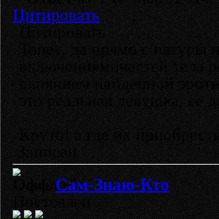
Цитировать
Цитировать
Toney, да прямо с натуры 
включениямичастей тела р
влиянием найденной эроти
это реальная девушка, её 
Круто! а где их приобрест
Записан
Сам-Знаю-Кто
Постоялец