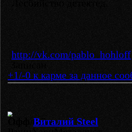
Лесбийство детектед.
http://vk.com/pablo_hohloff
Записан
+1/-0 к карме за данное со
Виталий Steel
РашнХэвиМеталлист