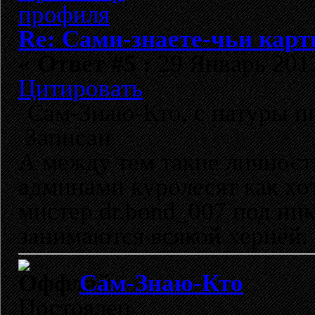
Re: Сами-знаете-чьи кар
«
Ответ #5 :
29 Январь 2013
Цитировать
Сам-Знаю-Кто, с натуры пи
Записан
А между тем такие личност
админами куролесят как хот
мистер dr.bond_007 под ник
занимаются всякой хернёй.
Сам-Знаю-Кто
Постоялец