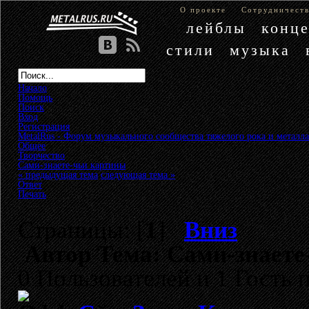
О проекте
Сотрудничест
лейблы
конц
стили
музыка
Начало
Помощь
Поиск
Вход
Регистрация
MetalRus - Форум музыкального сообщества тяжелого рока и металла
Общее
»
Творчество
»
Сами-знаете-чьи картины
« предыдущая тема
следующая тема »
Ответ
Печать
Страницы: [
1
]
Вниз
Автор
Тема: Сами-знаете
0 Пользователей и 1 Гость 