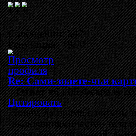
Сообщений: 247
Репутация: +9/-0
Re: Сами-знаете-чьи кар
«
Ответ #6 :
05 Февраль 201
Цитировать
Toney, да прямо с натуры н
включениямичастей тела р
влиянием найденной эроти