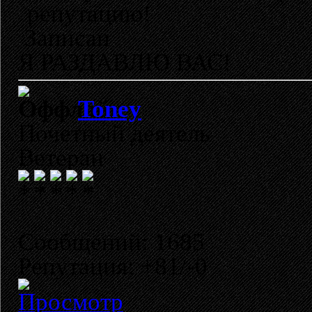
репутацию!
Записан
Я РАЗДАВЛЮ ВАС!
Toney
Почетный деятель
Ветеран
Сообщений: 1685
Репутация: +81/-0