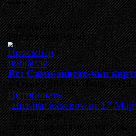
Сообщений: 247
Репутация: +9/-0
Re: Сами-знаете-чьи кар
«
Ответ #8 :
04 Июль 2014, 
Цитировать
Цитата: axsenov от 17 Мар
Цитировать
Toney, да прямо с натуры 