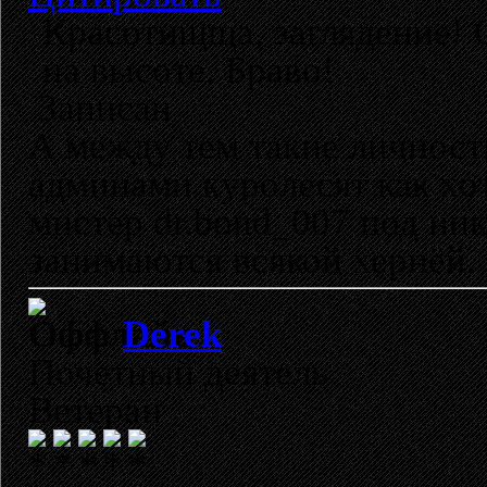
Красотищща, заглядение! 
на высоте. Браво!
Записан
А между тем такие личност
админами куролесят как хот
мистер dr.bond_007 под ник
занимаются всякой хернёй.
Derek
Почетный деятель
Ветеран