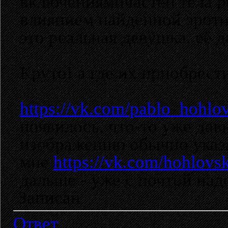
включениямичастей тела р
влиянием найденной эроти
это реальная девушка, её 
Круто! а где их приобрест
https://vk.com/pablo_hohlo
появилось, что-то уже дав
изображению обычно указа
мне
https://vk.com/hohlovs
дальше - уже с почтой надо
Записан
Ответ