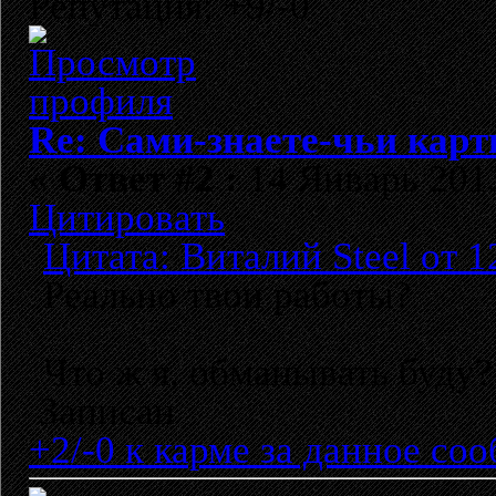
Репутация: +9/-0
Re: Сами-знаете-чьи кар
«
Ответ #2 :
14 Январь 2013
Цитировать
Цитата: Виталий Steel от 1
Реально твои работы?
Что ж я, обманывать буду?
Записан
+2/-0 к карме за данное со