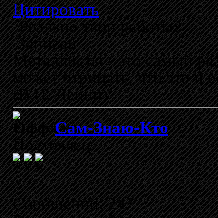
Цитировать
Реально твои работы?
Записан
Металлисты - это самый раз
может отрицать, что это и 
(В.И. Ленин)
Сам-Знаю-Кто
Постоялец
Сообщений: 247