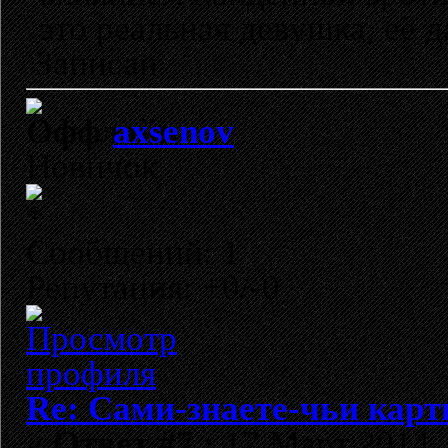
это реальная девушка, её 
Записан
axsenov
Новичок
Сообщений: 1
Репутация: +0/-0
Re: Сами-знаете-чьи кар
«
Ответ #7 :
17 Март 2014, 