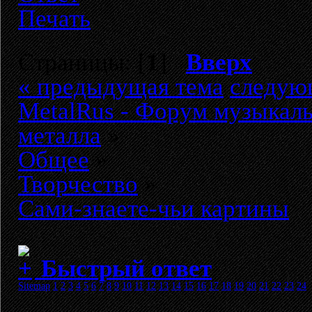
Печать
Страницы: [
1
]
Вверх
« предыдущая тема
следую
MetalRus - Форум музыкаль
металла
»
Общее
»
Творчество
»
Сами-знаете-чьи картины
Быстрый ответ
Sitemap
1
2
3
4
5
6
7
8
9
10
11
12
13
14
15
16
17
18
19
20
21
22
23
24