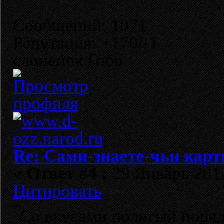
Сообщений: 1071
Репутация: +170/-1
слонёнок Гобо
Re: Сами-знаете-чьи кар
«
Ответ #4 :
29 Январь 2013
Цитировать
Со вкусами полнгый поряд