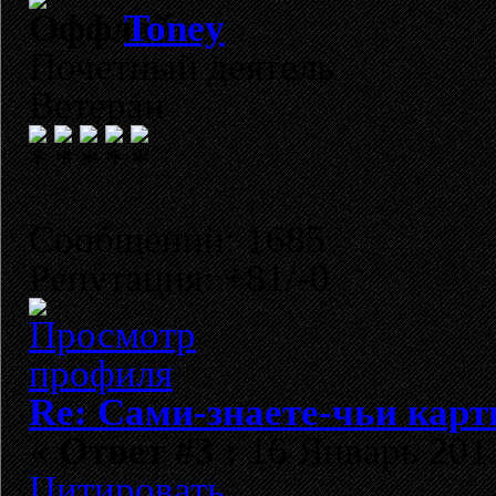
Toney
Почетный деятель
Ветеран
Сообщений: 1685
Репутация: +81/-0
Re: Сами-знаете-чьи кар
«
Ответ #3 :
16 Январь 2013
Цитировать