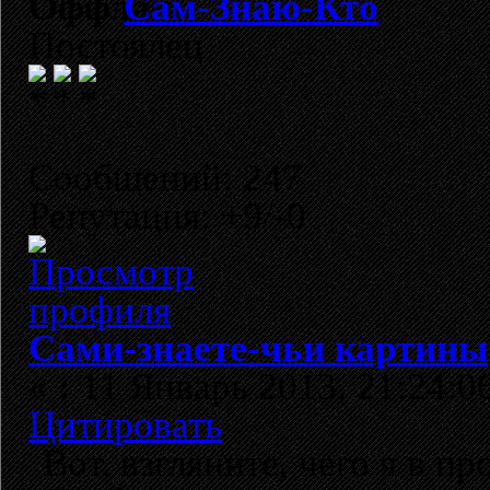
Сам-Знаю-Кто
Постоялец
Сообщений: 247
Репутация: +9/-0
Сами-знаете-чьи картины
«
:
11 Январь 2013, 21:24:0
Цитировать
Вот, взгляните, чего я в п