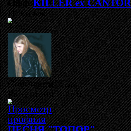
KILLER ех CANTOR
Новичок
Сообщений: 38
Репутация: +2/-0
ПЕСНЯ "ТОПОР"