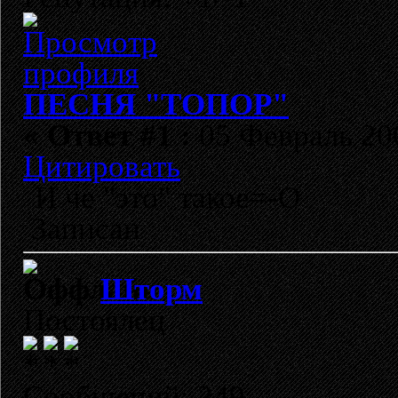
ПЕСНЯ "ТОПОР"
«
Ответ #1 :
05 Февраль 200
Цитировать
И че "это" такое=-O
Записан
Шторм
Постоялец
Сообщений: 249