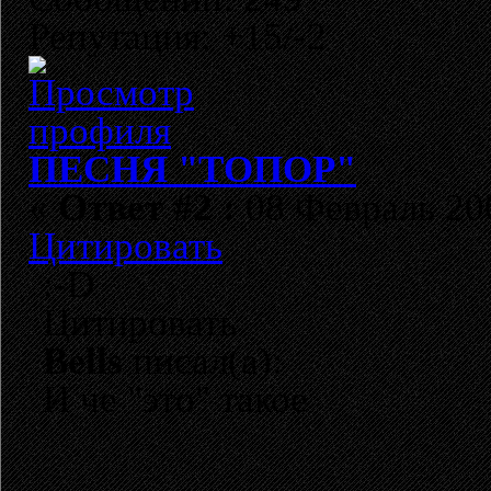
Репутация: +15/-2
ПЕСНЯ "ТОПОР"
«
Ответ #2 :
08 Февраль 200
Цитировать
:-D
Цитировать
Bells
писал(а):
И че "это" такое