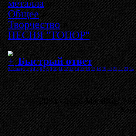
металла
»
Общее
»
Творчество
»
ПЕСНЯ "ТОПОР"
Быстрый ответ
Sitemap
1
2
3
4
5
6
7
8
9
10
11
12
13
14
15
16
17
18
19
20
21
22
23
24
© 2003 - 2026 MetalRus. М
Коп