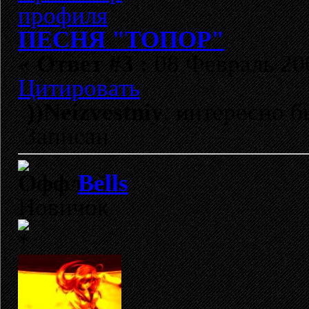
ПЕСНЯ "ТОПОР"
«
Ответ #3 :
08 Февраль 200
Цитировать
))Neizvestniy
, интересно 
Записан
Bells
Новичок