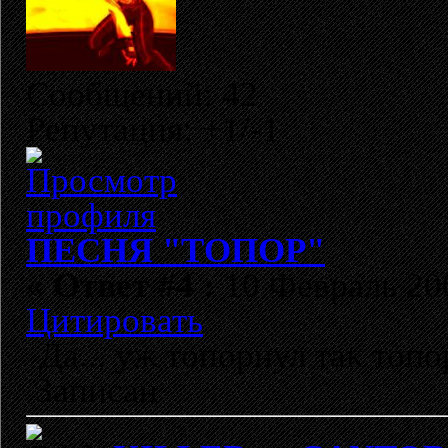
Сообщений: 42
Репутация: +1/-1
ПЕСНЯ "ТОПОР"
«
Ответ #4 :
10 Февраль 200
Цитировать
Да... уж топорнул так топо
Записан