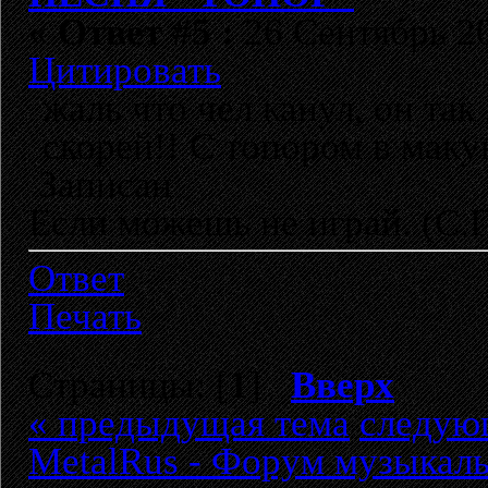
«
Ответ #5 :
26 Сентябрь 20
Цитировать
жаль что чел канул, он так
скорей!! С топором в макуш
Записан
Если можешь не играй. (C.
Ответ
Печать
Страницы: [
1
]
Вверх
« предыдущая тема
следую
MetalRus - Форум музыкаль