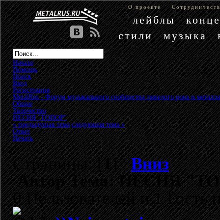
О проекте
Сотрудничест
лейблы
конц
стили
музыка
Начало
Помощь
Поиск
Вход
Регистрация
MetalRus - Форум музыкального сообщества тяжелого рока и металла
Общее
»
Творчество
»
ПЕСНЯ "ТОПОР"
« предыдущая тема
следующая тема »
Ответ
Печать
Страницы: [
1
]
Вниз
Автор
Тема: ПЕСНЯ "ТОП
0 Пользователей и 1 Гость 