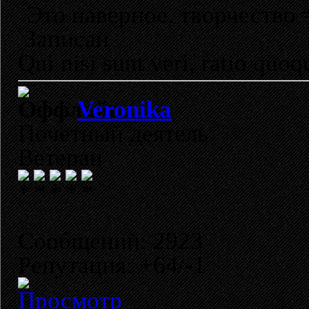
Это наверное, творчество 
Записан
Qui nisi sunt veri, ratio quoq
Veronika
Почетный деятель
Ветеран
Сообщений: 2923
Репутация: +64/-1