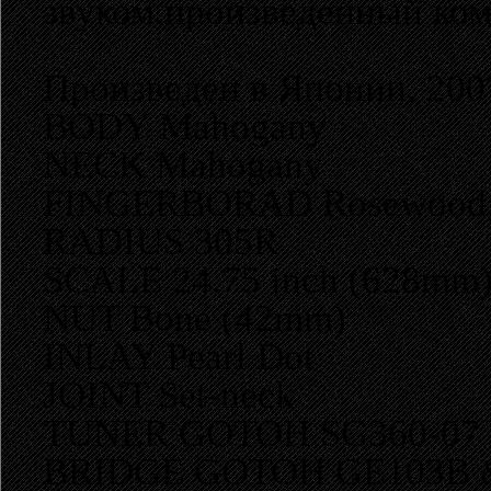
звуком,произведенный ком
Произведен в Японии, 2007
BODY Mahogany
NECK Mahogany
FINGERBORAD Rosewood, 
RADIUS 305R
SCALE 24.75 inch (628mm
NUT Bone (42mm)
INLAY Pearl Dot
JOINT Set-neck
TUNER GOTOH SG360-07
BRIDGE GOTOH GE103B 