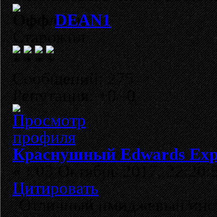
DEAN1
Старожил
Сообщений: 275
Репутация: +0/-0
Краснушный Edwards Expl
«
:
03 Октябрь 2017, 22:20:
Цитировать
Отличный имиджевый инст