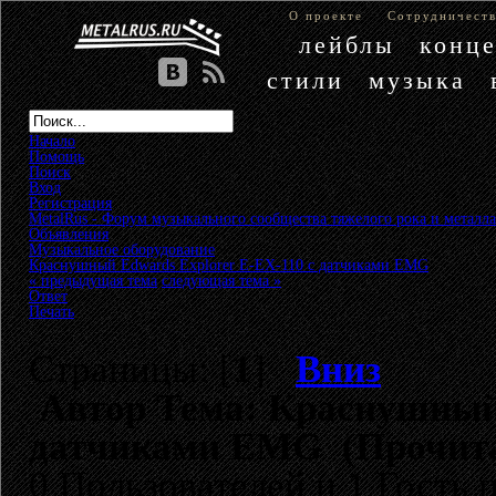
О проекте
Сотрудничест
лейблы
конц
стили
музыка
Начало
Помощь
Поиск
Вход
Регистрация
MetalRus - Форум музыкального сообщества тяжелого рока и металла
Объявления
»
Музыкальное оборудование
»
Краснушный Edwards Explorer E-EX-110 с датчиками EMG
« предыдущая тема
следующая тема »
Ответ
Печать
Страницы: [
1
]
Вниз
Автор
Тема: Краснушный 
датчиками EMG (Прочитан
0 Пользователей и 1 Гость 