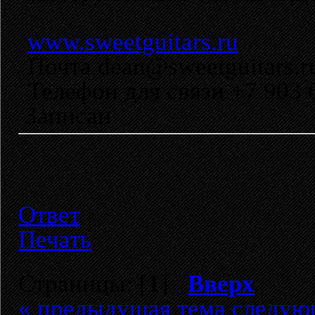
www.sweetguitars.ru
Почта dean@sweetguitars.r
Телефон для связи +7 903 
Записан
Ответ
Печать
Страницы: [
1
]
Вверх
« предыдущая тема
следую