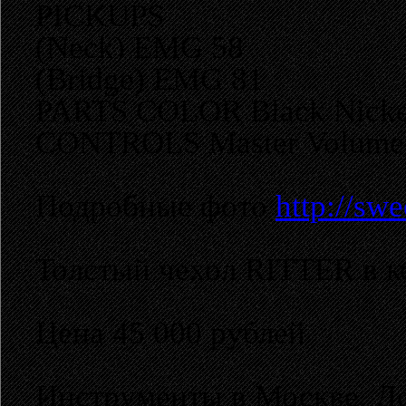
PICKUPS
(Neck) EMG 58
(Bridge) EMG 81
PARTS COLOR Black Nicke
CONTROLS Master Volume, 
Подробные фото
http://sw
Толстый чехол RITTER в к
Цена 45 000 рублей
Инструменты в Москве. До