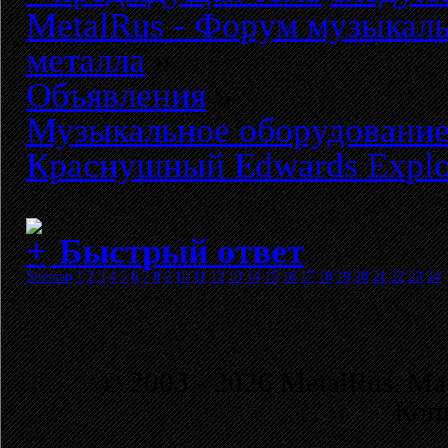
MetalRus - Форум музыкаль
металла
»
Объявления
»
Музыкальное оборудовани
Краснушный Edwards Explo
Быстрый ответ
Sitemap
1
2
3
4
5
6
7
8
9
10
11
12
13
14
15
16
17
18
19
20
21
22
23
24
© 2003 - 2026 MetalRus. М
Коп