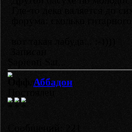
Другой басухе по молодос
Где-то дека валяется до си
форума: сколько гитарного 
вот такая лабуда... :-))))
Записан
Sapienti Sat...
Аббадон
Постоялец
Сообщений: 221