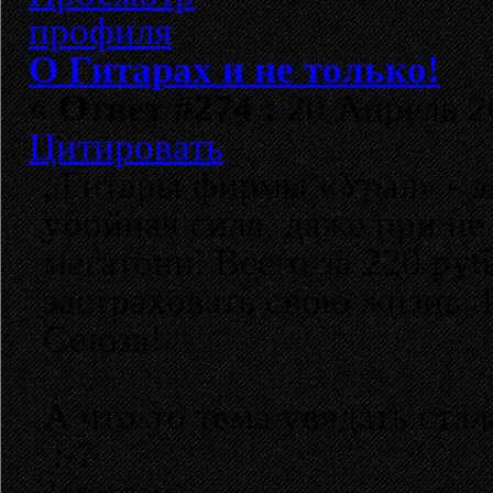
О Гитарах и не только!
«
Ответ #274 :
20 Апрель 20
Цитировать
„Гитары фирмы «Урал» - э
убойная сила, даже при не
мегатонн. Всего за 220 ру
застраховать свою жизнь. 
Союза! “
А что-то тема увядать стала
:-?