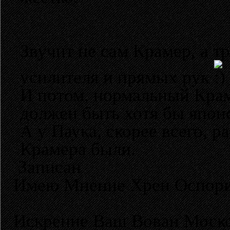
Звучит не сам Крамер, а т
усилителя и прямых рук
И потом, нормальный Крам
должен быть хотя бы япон
А у Паука, скорее всего, р
Крамера были.
Записан
Имею Мнение Хрен Оспор
Искренне Ваш Вован Моско