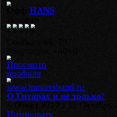
HANS
Ветеран
Сообщений: 797
Репутация: +40/-0
О Гитарах и не только!
«
Ответ #277 :
15 Октябрь 2
Цитировать