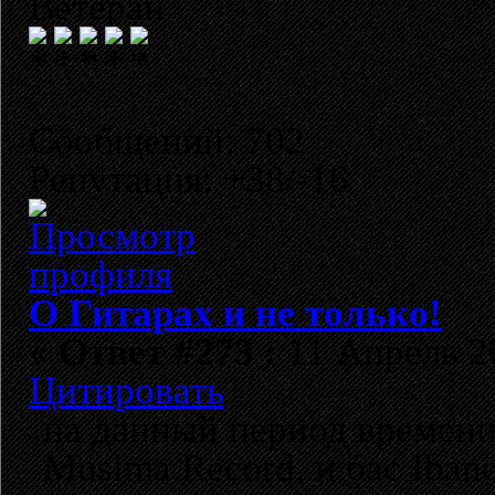
Ветеран
Сообщений: 702
Репутация: +38/-16
О Гитарах и не только!
«
Ответ #273 :
11 Апрель 20
Цитировать
на данный период времени
Musima Record, и бас Iban