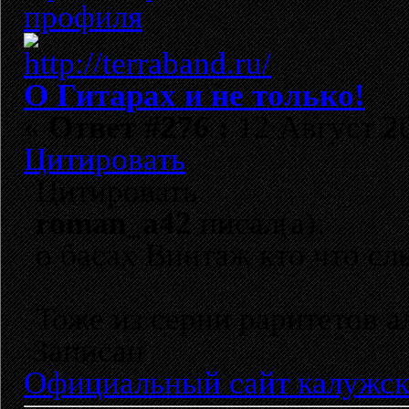
О Гитарах и не только!
«
Ответ #276 :
12 Август 20
Цитировать
Цитировать
roman_a42
писал(а):
о басах Винтаж кто что с
Тоже из серии раритетов ал
Записан
Официальный сайт калужск