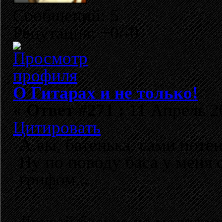
Сообщений: 5
Репутация: +0/-0
О Гитарах и не только!
«
Ответ #271 :
11 Апрель 20
Цитировать
А вы, батенька, сами пот
Ну по поводу баса у меня 
грифом...