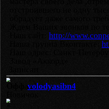
мастера своего дела ,отре
отстроившего не одну тыс
обрадует даже самого треб
Ждем Ваших звонков по тел
Наш сайт:
http://www.conpe
Наша группа Вконтакте:
ht
Наш адрес: Санкт-Петербур
Завод «Аккорд»
Записан
volodyasibn4
Новичок