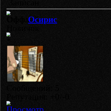
Записан
Осирис
Новичок
Сообщений: 5
Репутация: +0/-0