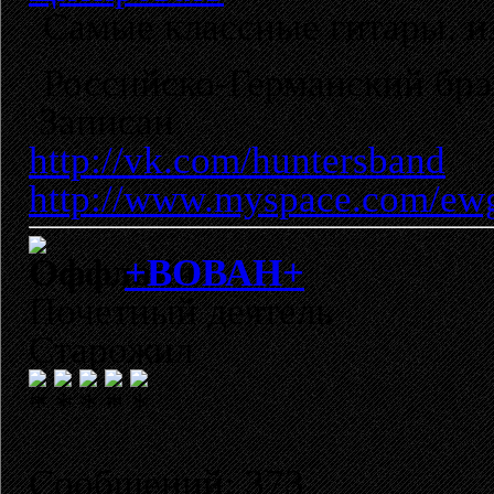
Самые классные гитары, и
Российско-Германский брэ
Записан
http://vk.com/huntersband
http://www.myspace.com/ew
+ВОВАН+
Почетный деятель
Старожил
Сообщений: 373