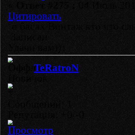
«
Ответ #275 :
04 Июль 2010
Цитировать
о басах Винтаж кто что с
Записан
Удачи вам)))
TeRatroN
Новичок
Сообщений: 1
Репутация: +0/-0