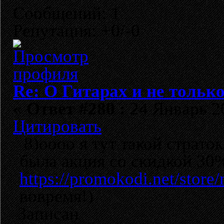
Сообщений: 1
Репутация: +0/-0
Re: О Гитарах и не только
«
Ответ #280 :
24 Январь 20
Цитировать
8)оооо я тут такой страток
была акция со скидкой 30
https://promokodi.net/store
вовремя!)
Записан