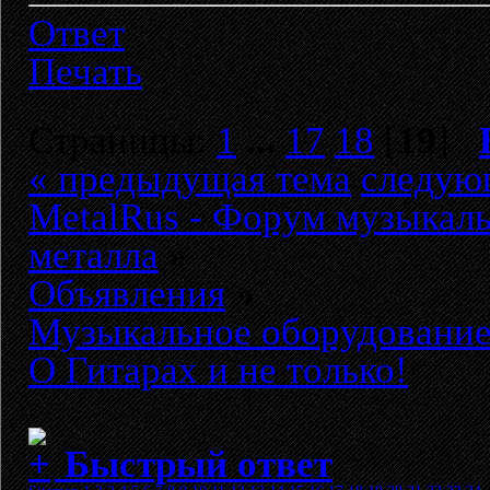
Ответ
Печать
Страницы:
1
...
17
18
[
19
]
« предыдущая тема
следую
MetalRus - Форум музыкаль
металла
»
Объявления
»
Музыкальное оборудовани
О Гитарах и не только!
Быстрый ответ