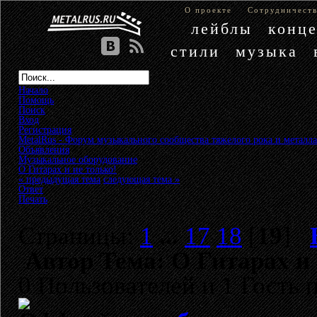
О проекте
Сотрудничест
лейблы
конц
стили
музыка
Начало
Помощь
Поиск
Вход
Регистрация
MetalRus - Форум музыкального сообщества тяжелого рока и металла
Объявления
»
Музыкальное оборудование
»
О Гитарах и не только!
« предыдущая тема
следующая тема »
Ответ
Печать
Страницы:
1
...
17
18
[
19
]
Автор
Тема: О Гитарах и 
0 Пользователей и 1 Гость 