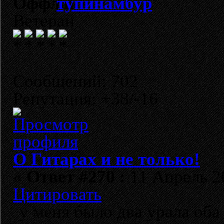
тупинамбур
Ветеран
Сообщений: 702
Репутация: +38/-16
О Гитарах и не только!
«
Ответ #270 :
11 Апрель 20
Цитировать
у меня было два урала оба