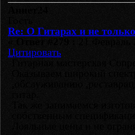
Аннет24
Гость
Re: О Гитарах и не только
«
Ответ #279 :
21 Февраль 2
Цитировать
Гитарная мастерская Conpet
Оказываем широкий спектр
,обслуживанию ,реставраци
гитар.
Так же занимаемся изгото
собственным спецификаци
Лояльные цены и не ограни