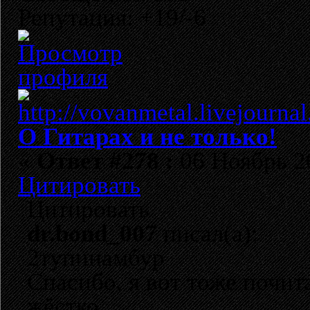
Репутация: +19/-6
О Гитарах и не только!
«
Ответ #278 :
06 Ноябрь 20
Цитировать
Цитировать
dr.bond_007
писал(а):
2тупинамбур
Спасибо, я вот тоже почит
жёстко.