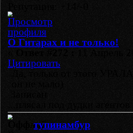
Репутация: +14/-0
О Гитарах и не только!
«
Ответ #272 :
11 Апрель 20
Цитировать
Да, только от этого УРАЛА
он не мало)
Записан
...плясал под дудки агентов 
тупинамбур