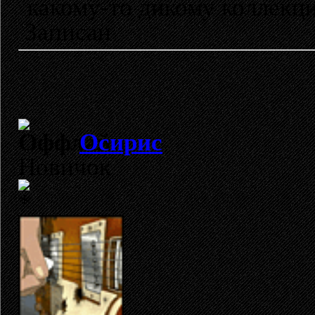
какому-то дикому коллекц
Записан
Осирис
Новичок