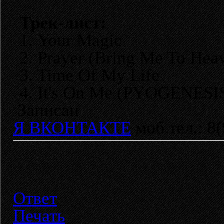
Трек-лист:
1. Your Magic
2. Prayer (Bring Me To Hea
3. Time Of My Life
4. It's On Me (PYOGENESI
Записан
Я ВКОНТАКТЕ
моб.тел.: 8
Ответ
Печать