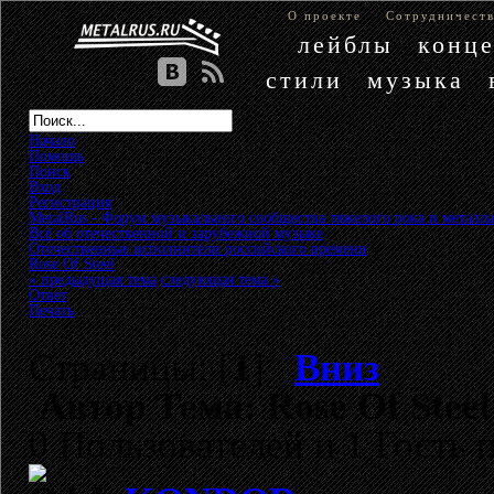
О проекте
Сотрудничест
лейблы
конц
стили
музыка
Начало
Помощь
Поиск
Вход
Регистрация
MetalRus - Форум музыкального сообщества тяжелого рока и металла
Всё об отечественной и зарубежной музыке
»
Отечественные исполнители российского времени
»
Rose Of Steel
« предыдущая тема
следующая тема »
Ответ
Печать
Страницы: [
1
]
Вниз
Автор
Тема: Rose Of Stee
0 Пользователей и 1 Гость 