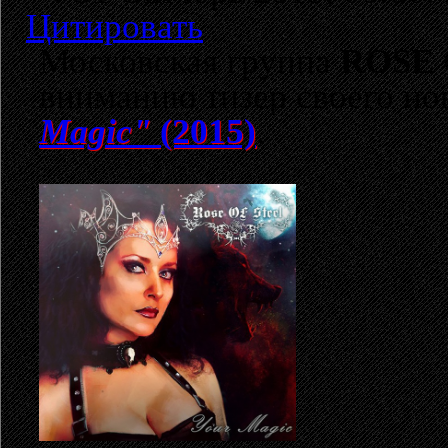
Цитировать
Московcкая группа
ROSE 
вниманию тизер своего но
Magic"
(2015)
.