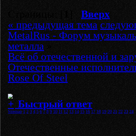
Страницы: [
1
]
Вверх
« предыдущая тема
следую
MetalRus - Форум музыкаль
металла
»
Всё об отечественной и за
Отечественные исполнител
Rose Of Steel
Быстрый ответ
Sitemap
1
2
3
4
5
6
7
8
9
10
11
12
13
14
15
16
17
18
19
20
21
22
23
24