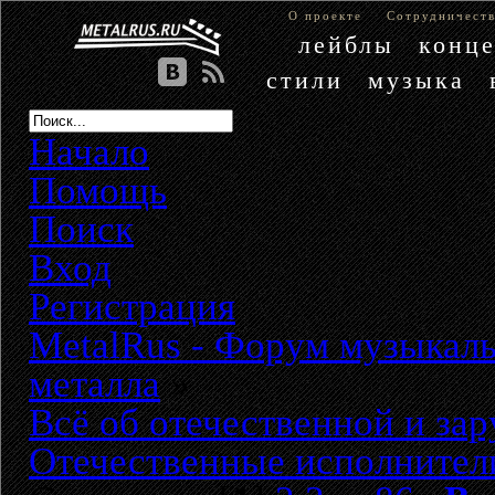
О проекте
Сотрудничест
лейблы
конц
стили
музыка
Начало
Помощь
Поиск
Вход
Регистрация
MetalRus - Форум музыкаль
металла
»
Всё об отечественной и за
Отечественные исполнител