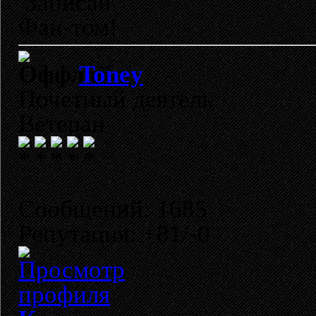
Записан
Фан-том!
Toney
Почетный деятель
Ветеран
Сообщений: 1685
Репутация: +81/-0