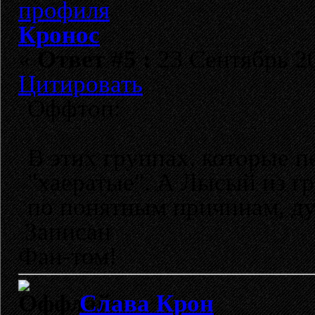
Кронос
«
Ответ #5 :
23 Сентябрь 20
Цитировать
Оффтоп:
В этих группах, которые 
"хаератые". А Лысый из г
по понятным причинам, ду
Записан
Фан-том!
Слава Крон