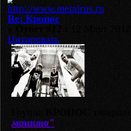
Re: Кронос
«
Ответ #12 :
12 Март 2012,
Цитировать
Группа
КРОНОС
заверши
машина"