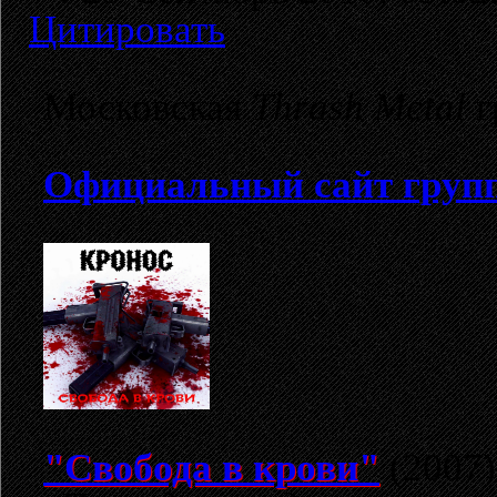
Цитировать
Московская
Thrash Metal
г
Официальный сайт груп
"Свобода в крови"
(2007)