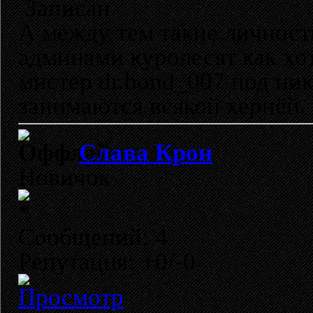
Записан
А между тем такие личност
админами куролесят как хот
мистер dr.bond_007 под ник
занимаются всякой хернёй.
Слава Крон
Новичок
Сообщений: 4
Репутация: +0/-0