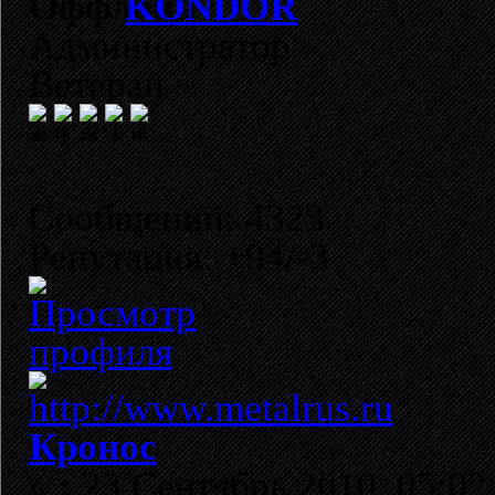
KONDOR
Администратор
Ветеран
Сообщений: 4323
Репутация: +94/-3
Кронос
«
:
23 Сентябрь 2010, 05:02