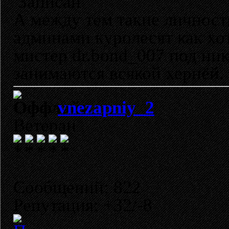
Записан
А между тем такие личност
админами куролесят как хот
мистер dr.bond_007 под ник
занимаются всякой хернёй.
vnezapniy_2
Ветеран
Сообщений: 822
Репутация: +32/-8