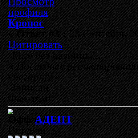
Кронос
«
Ответ #3 :
23 Сентябрь 20
Цитировать
Мне без разницы...
«
Последнее редактировани
vnezapniy
»
Записан
Фан-том!
АДЕПТ
Ветеран