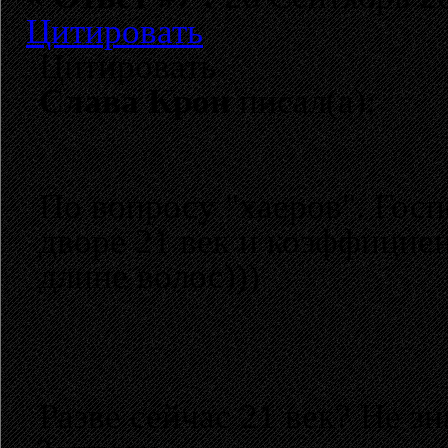
Цитировать
Цитировать
Слава Крон
писал(а):
По вопросу "хаеров". Госп
дворе 21 век и коэффициен
длине волос)))
Разве сейчас 21 век? Не з