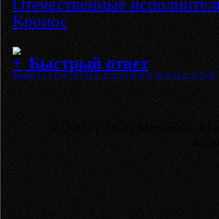
Отечественные исполнител
Кронос
Быстрый ответ
Sitemap
1
2
3
4
5
6
7
8
9
10
11
12
13
14
15
16
17
18
19
20
21
22
23
24
© 2003 - 2026 MetalRus. М
Коп