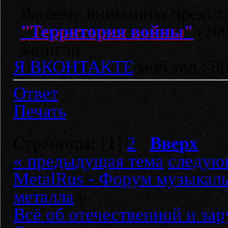
Вашему вниманию предста
"Территория войны"
(20
Записан
Я ВКОНТАКТЕ
моб.тел.: 8
Ответ
Печать
Страницы: [
1
]
2
Вверх
« предыдущая тема
следую
MetalRus - Форум музыкаль
металла
»
Всё об отечественной и за