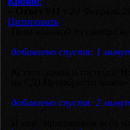
Кронос
«
Ответ #11 :
20 Февраль 20
Цитировать
Пока никакой путаницы не
добавлено спустя: 1 мину
Кстати, дамы и господа! 
на СД) Приобрести можно 
добавлено спустя: 2 мину
И ещё: приглашаем всех на