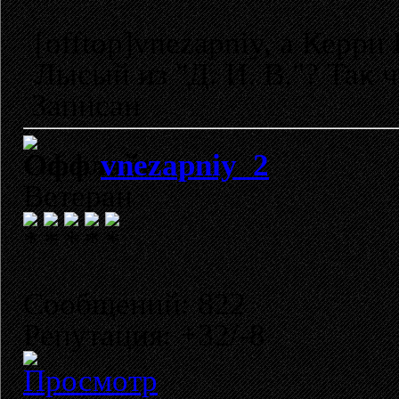
[offtop]vnezapniy, а Керр
Лысый из "Д. И. В."? Так чт
Записан
vnezapniy_2
Ветеран
Сообщений: 822
Репутация: +32/-8