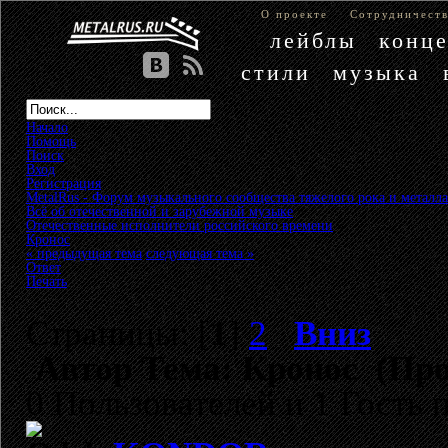
О проекте
Сотрудничест
лейблы
конц
стили
музыка
Начало
Помощь
Поиск
Вход
Регистрация
MetalRus - Форум музыкального сообщества тяжелого рока и металла
Всё об отечественной и зарубежной музыке
»
Отечественные исполнители российского времени
»
Кронос
« предыдущая тема
следующая тема »
Ответ
Печать
Страницы: [
1
]
2
Вниз
Автор
Тема: Кронос (Про
0 Пользователей и 1 Гость 