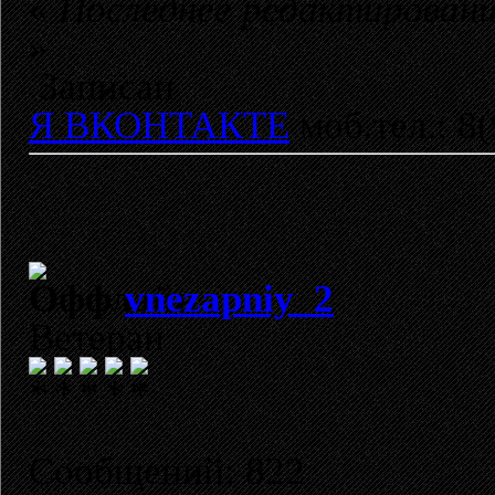
«
Последнее редактирован
»
Записан
Я ВКОНТАКТЕ
моб.тел.: 8
vnezapniy_2
Ветеран
Сообщений: 822