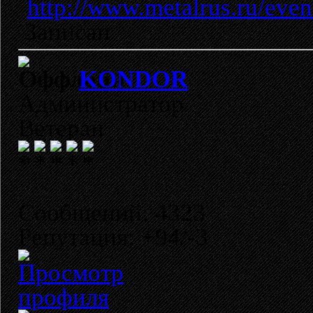
http://www.metalrus.ru/even
Записан
KONDOR
Администратор
Ветеран
Сообщений: 4323
Репутация: +94/-3