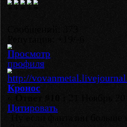
Сообщений: 373
Репутация: +19/-6
Кронос
«
Ответ #10 :
21 Ноябрь 201
Цитировать
Ну если фантазии больше н