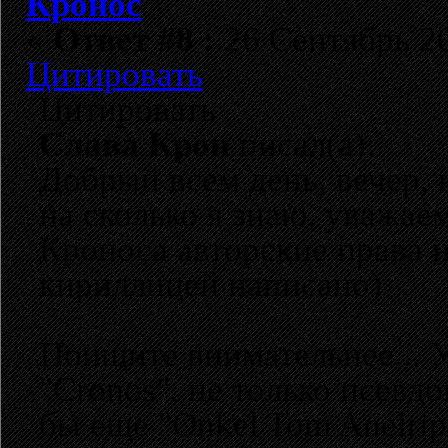
Кронос
«
Ответ #8 :
26 Сентябрь 20
Цитировать
Цитировать
Слава Крон
писал(а):
Добрый всем день, вечер, 
на сколько я знаю, уважае
Кроноса авторские права н
кириллицей написано)
Поищите внимательнее... 
"Cronos", не только псевд
бы еще "Onkel Tom Anelrip