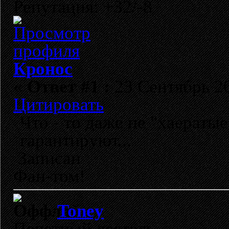
Репутация: +32/-8
Кронос
«
Ответ #1 :
23 Сентябрь 20
Цитировать
Что - то даже не "хаератые
гарантируют...
Записан
Фан-том!
Toney
Почетный деятель