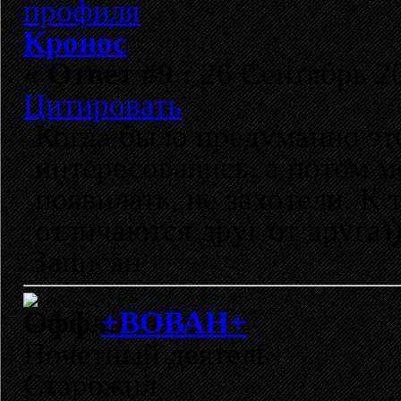
Кронос
«
Ответ #9 :
26 Сентябрь 20
Цитировать
Когда было предуманно эт
интересовались, а потом м
появилать, не захотели. К
отличаются друг от друга)
Записан
+ВОВАН+
Почетный деятель
Старожил