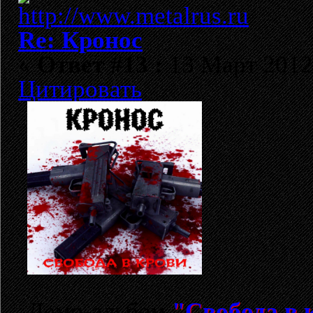
Re: Кронос
«
Ответ #13 :
13 Март 2012,
Цитировать
Демо-альбом
"Свобода в 