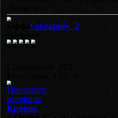
Записан
vnezapniy_2
Ветеран
Сообщений: 822
Репутация: +32/-8
Кронос
«
Ответ #7 :
26 Сентябрь 20