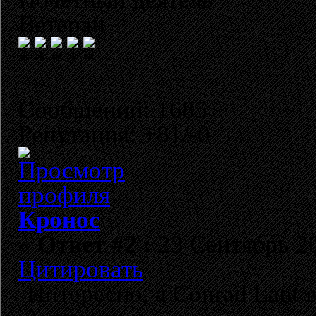
Ветеран
Сообщений: 1685
Репутация: +81/-0
Кронос
«
Ответ #2 :
23 Сентябрь 20
Цитировать
Интересно, а Conrad Lant 