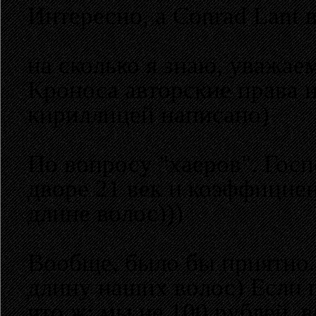
Интересно, а Conrad Lant 
на сколько я знаю, уважае
Кроноса авторские права н
кириллицей написано)
По вопросу "хаеров". Госп
дворе 21 век и коэффициен
длине волос)))
Вообще, было бы приятно.
длину наших волос) Если п
что ж: мы не 100 рублей, 