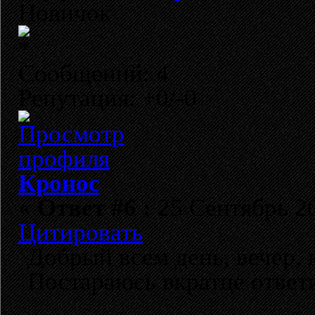
Новичок
Сообщений: 4
Репутация: +0/-0
Кронос
«
Ответ #6 :
25 Сентябрь 20
Цитировать
Добрый всем день, вечер, 
Постараюсь вкратце ответ