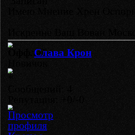
Записан
Имею Мнение Хрен Оспор
Искренне Ваш Вован Моско
Слава Крон
Новичок
Сообщений: 4
Репутация: +0/-0