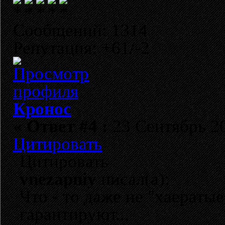
Сообщений: 1314
Репутация: +61/-2
Кронос
«
Ответ #4 :
23 Сентябрь 20
Цитировать
Цитировать
vnezapniy
писал(а):
Что - то даже не "хаератые
гарантируют...