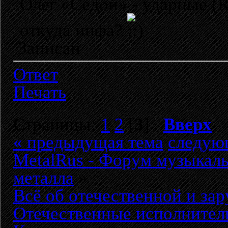
Олег «Седой» - ударные (R.
откуда инфа?
Записан
Ответ
Печать
Страницы:
1
2
[
3
]
Вверх
« предыдущая тема
следую
MetalRus - Форум музыкаль
металла
»
Всё об отечественной и за
Отечественные исполнител