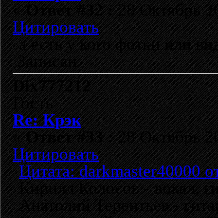
«
Ответ #32 :
28 Октябрь 20
Цитировать
а есть у кого фотки или ви
Записан
Dix777212
Гость
Re: Крэк
«
Ответ #33 :
28 Октябрь 20
Цитировать
Цитата: darkmaster40000 о
Кирилл Колосов - вокал, гит
Анатолий Терентьев - гитара