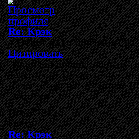
Re: Крэк
«
Ответ #31 :
08 Июнь 2024,
Цитировать
Кирилл Колосов - вокал, гит
Анатолий Терентьев - гитара
Олег «Седой» - ударные (R.
Записан
Dix777212
Гость
Re: Крэк