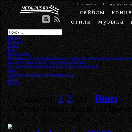
О проекте
Сотрудничест
лейблы
конц
стили
музыка
Начало
Помощь
Поиск
Вход
Регистрация
MetalRus - Форум музыкального сообщества тяжелого рока и металла
Всё об отечественной и зарубежной музыке
»
Отечественные исполнители российского времени
»
Крэк
« предыдущая тема
следующая тема »
Ответ
Печать
Страницы:
1
2
[
3
]
Вниз
Автор
Тема: Крэк (Прочи
0 Пользователей и 1 Гость 