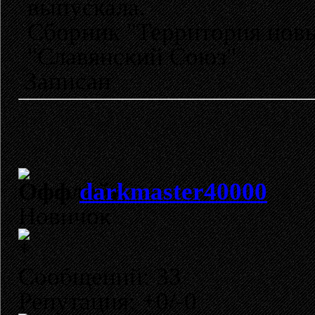
выпускала.
Сборник "Территория новы
"Славянский Союз"
Записан
darkmaster40000
Новичок
Сообщений: 33
Репутация: +0/-0