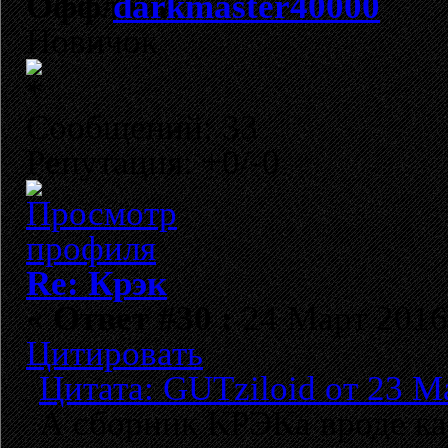
darkmaster40000
Новичок
Сообщений: 33
Репутация: +0/-0
Re: Крэк
«
Ответ #30 :
24 Март 2016,
Цитировать
Цитата: GUTziloid от 23 М
А сборник КРЭКа вроде ка