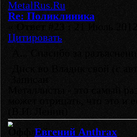
Re: Поликлиника
«
Ответ #23 :
21 Июль 2012,
Цитировать
А... Спасибо за разъяснени
Диск во Владик свой (с а
Записан
Металлисты - это самый раз
может отрицать, что это и 
(В.И. Ленин)
Евгений Anthrax