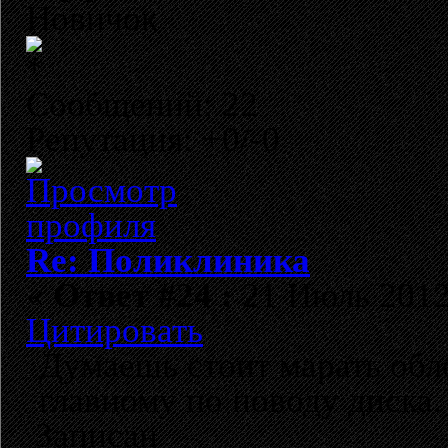
Новичок
Сообщений: 22
Репутация: +0/-0
Re: Поликлиника
«
Ответ #24 :
21 Июль 2012,
Цитировать
Думаешь стоит марать обл
главному по поводу диска.
Записан