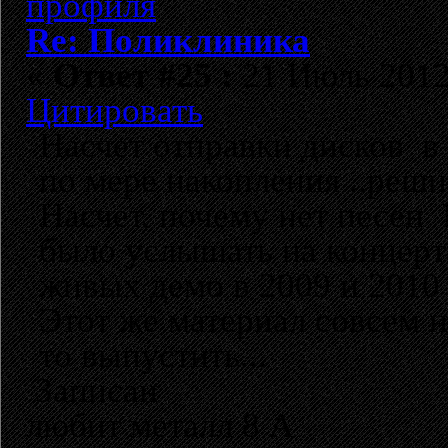
Re: Поликлиника
«
Ответ #25 :
21 Июль 2012,
Цитировать
Насчет отправки дисков в 
по мере накопления ..реш
Насчет, почему нет песен 
было услышать на концерта
живых демо в 2009 и 2010 
Этот же материал совсем н
то выпустить...
Записан
любит металл 8 А