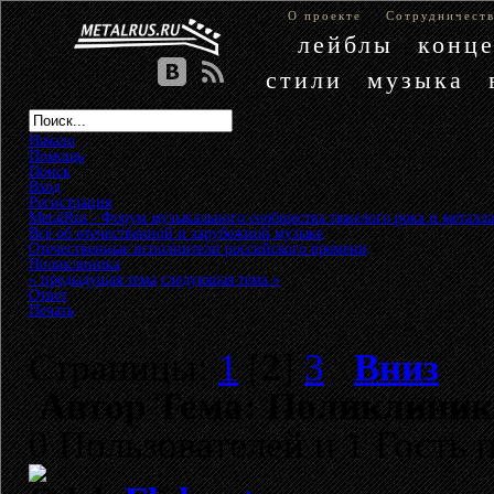
О проекте
Сотрудничест
лейблы
конц
стили
музыка
Начало
Помощь
Поиск
Вход
Регистрация
MetalRus - Форум музыкального сообщества тяжелого рока и металла
Всё об отечественной и зарубежной музыке
»
Отечественные исполнители российского времени
»
Поликлиника
« предыдущая тема
следующая тема »
Ответ
Печать
Страницы:
1
[
2
]
3
Вниз
Автор
Тема: Поликлиника
0 Пользователей и 1 Гость 