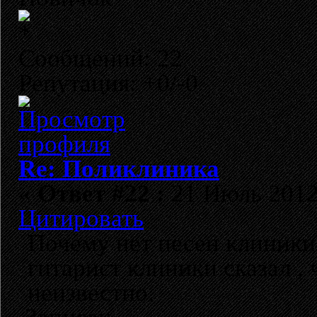
Сообщений: 22
Репутация: +0/-0
Re: Поликлиника
«
Ответ #22 :
21 Июль 2012,
Цитировать
Почему нет песен клиники
гитарист клиники сказал , 
неизвестно.