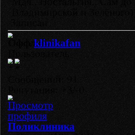
Мдя.. Ностальгия.. Сам до
Владимирской и Зелёного))
Записан
klinikafan
Пользователь
Сообщений: 91
Репутация: +3/-0
Поликлиника