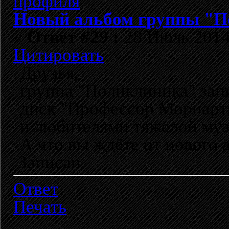
Новый альбом группы "П
«
Ответ #29 :
28 Июль 2014,
Цитировать
Друзья,
группа "Поликлиника" за
диск "Профессор Мориарти
и любителями тяжелой му
А что вы ждёте от нового 
Записан
Ответ
Печать