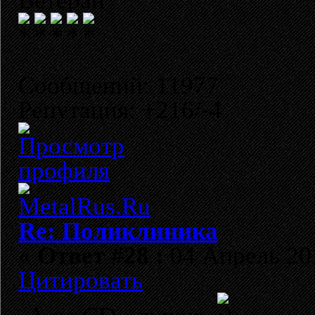
Ветеран
Сообщений: 11977
Репутация: +216/-4
Re: Поликлиника
«
Ответ #28 :
04 Апрель 201
Цитировать