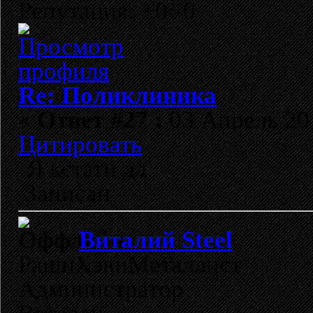
Репутация: +0/-0
Re: Поликлиника
«
Ответ #27 :
03 Апрель 201
Цитировать
Я кстати да
Записан
Виталий Steel
РашнХэвиМеталлист
Администратор