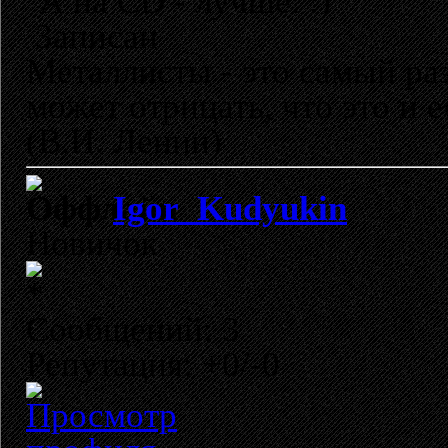
А на CD - лучше.
Записан
Металлисты - это самый раз
может отрицать, что это и 
(В.И. Ленин)
Igor_Kudyukin
Новичок
Сообщений: 3
Репутация: +0/-0