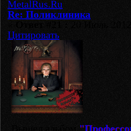
Re: Поликлиника
«
Ответ #21 :
20 Июль 2012,
Цитировать
Вышел альбом
"Профессо