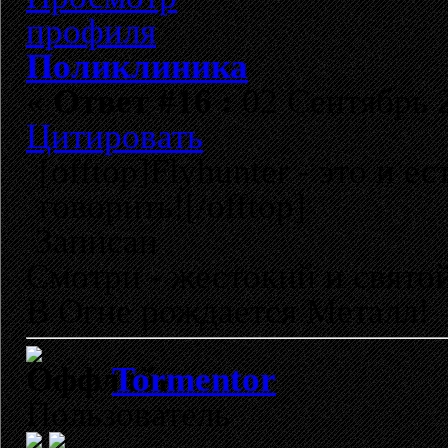
Поликлиника
«
Ответ #16 :
02 Сентябрь 2
Цитировать
[offtop]Flyhunter - это и е
говорить![/offtop]
Записан
Смотри - жестокий и свято
В Огне рождается Металл!
Tormentor
Пользователь