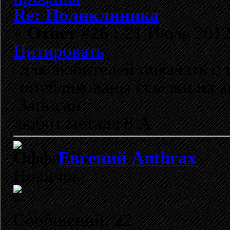
Re: Поликлиника
«
Ответ #26 :
21 Июль 2012,
Цитировать
для любителей покачать с 
опубликованы ссылки на а
Записан
любит металл 8 А
Евгений Anthrax
Новичок
Сообщений: 22