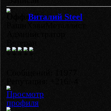
Записан
Виталий Steel
РашнХэвиМеталлист
Администратор
Ветеран
Сообщений: 11977
Репутация: +216/-4