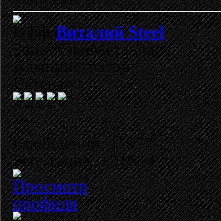
Виталий Steel
РашнХэвиМеталлист
Администратор
Ветеран
Сообщений: 11977
Репутация: +216/-4