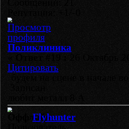
Сообщений: 21
Репутация: +1/-0
Поликлиника
«
Ответ #19 :
26 Октябрь 20
Цитировать
будем на сцене в начале во
Записан
любит металл 8 А
Flyhunter
Пользователь