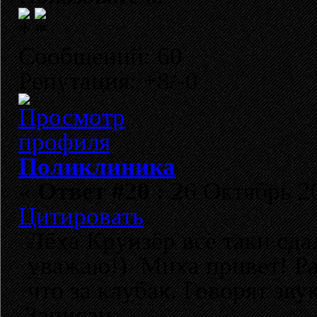
Сообщений: 60
Репутация: +8/-0
Поликлиника
«
Ответ #20 :
26 Октябрь 20
Цитировать
Лёха Круизёр всё таки сда
уважаю!) Миха привет! Ра
что за клубак. Говорят звук
Записан