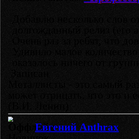
Добавлю несколько слов от
долгожданный релиз (его 
Очень раз за ребят, что до
Удивило малое количество 
оказалось ничего от групп
Записан
Металлисты - это самый раз
может отрицать, что это и 
(В.И. Ленин)
Евгений Anthrax
Новичок