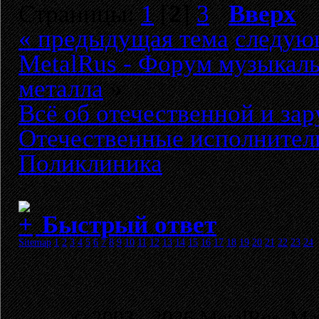
Страницы:
1
[
2
]
3
Вверх
« предыдущая тема
следую
MetalRus - Форум музыкаль
металла
»
Всё об отечественной и за
Отечественные исполнител
Поликлиника
Быстрый ответ
Sitemap
1
2
3
4
5
6
7
8
9
10
11
12
13
14
15
16
17
18
19
20
21
22
23
24
© 2003 - 2026 MetalRus. М