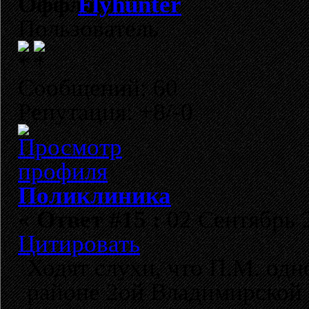
Flyhunter
Пользователь
Сообщений: 60
Репутация: +8/-0
Поликлиника
«
Ответ #15 :
02 Сентябрь 2
Цитировать
Ходят слухи, что П.М. одн
районе 2ой Владимирской 