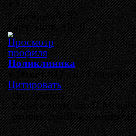
Сообщений: 52
Репутация: +0/-0
Поликлиника
«
Ответ #17 :
02 Сентябрь 2
Цитировать
Цитировать
Ходят слухи, что П.М. одн
районе 2ой Владимирской 