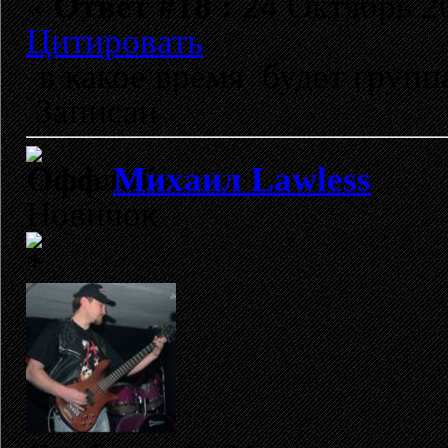
«
Ответ #18 :
24 Октябрь 20
Цитировать
в какое время будет группа
Записан
Михаил Lawless
Новичок