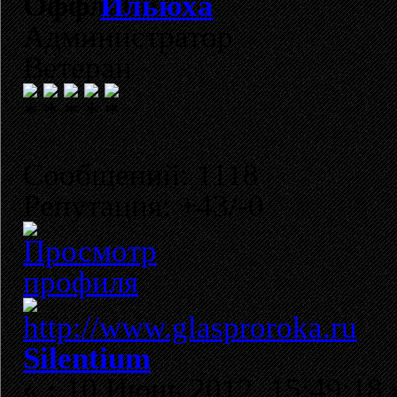
Ильюха
Администратор
Ветеран
Сообщений: 1118
Репутация: +43/-0
Silentium
«
:
10 Июнь 2012, 15:49:18 