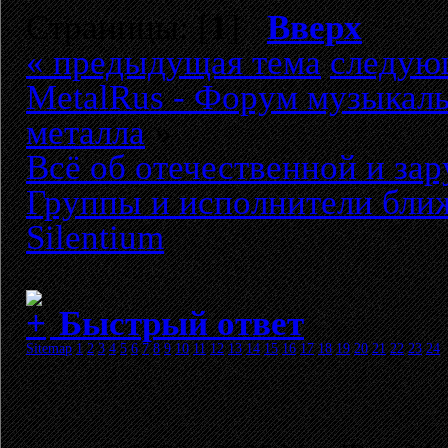
Страницы: [
1
]
Вверх
« предыдущая тема
следую
MetalRus - Форум музыкаль
металла
»
Всё об отечественной и за
Группы и исполнители бли
Silentium
Быстрый ответ
Sitemap
1
2
3
4
5
6
7
8
9
10
11
12
13
14
15
16
17
18
19
20
21
22
23
24