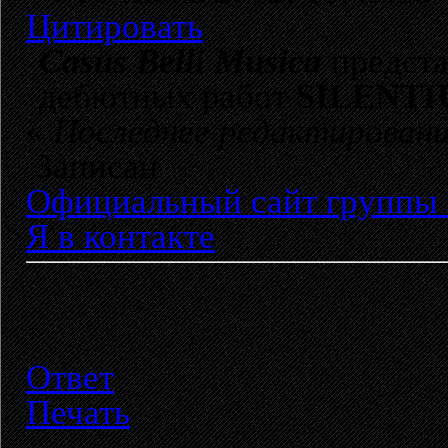
Цитировать
Casus Belli Musica
предста
дебютных работ
SILENT
«
Последнее редактировани
Записан
Официальный сайт группы 
Я в контакте
Ответ
Печать