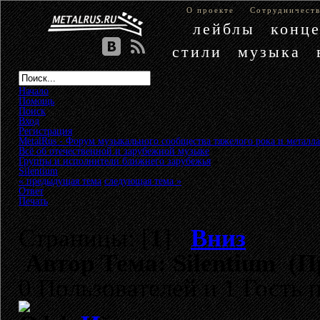
О проекте
Сотрудничест
лейблы
конц
стили
музыка
Начало
Помощь
Поиск
Вход
Регистрация
MetalRus - Форум музыкального сообщества тяжелого рока и металла
Всё об отечественной и зарубежной музыке
»
Группы и исполнители ближнего зарубежья
»
Silentium
« предыдущая тема
следующая тема »
Ответ
Печать
Страницы: [
1
]
Вниз
Автор
Тема: Silentium (П
0 Пользователей и 1 Гость 