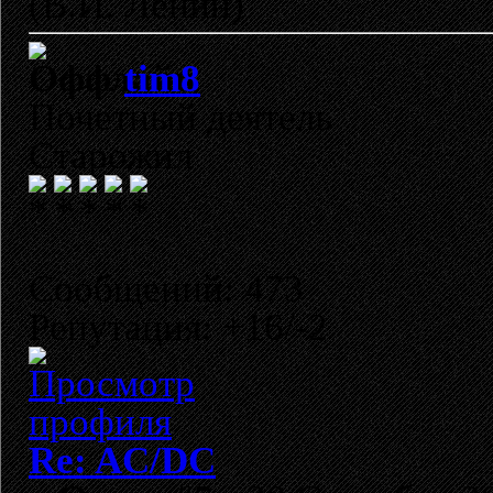
(В.И. Ленин)
tim8
Почетный деятель
Старожил
Сообщений: 473
Репутация: +16/-2
Re: AC/DC