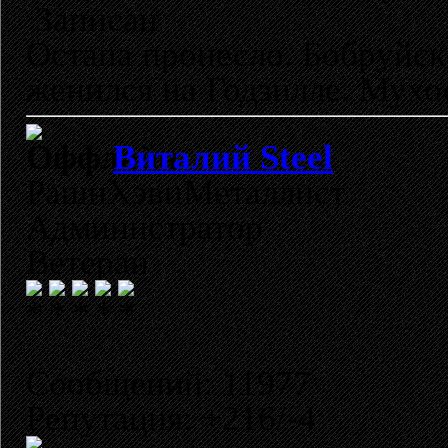
Записан
Остапа пронесло. Бобруйск
женился на Годзилле. Мухо
Виталий Steel
РашнХэвиМеталлист
Администратор
Ветеран
Сообщений: 11977
Репутация: +216/-4