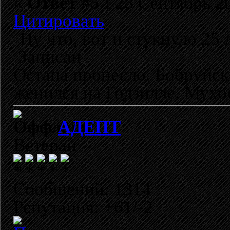
«
Ответ #5 :
28 Сентябрь 20
Цитировать
Ну что, вот и стукнуло 2
Записан
Остапа пронесло. Бобруйск
женился на Годзилле. Мухо
АДЕПТ
Ветеран
Сообщений: 1314
Репутация: +61/-2