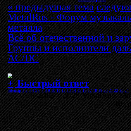
« предыдущая тема
следую
MetalRus - Форум музыкаль
металла
»
Всё об отечественной и за
Группы и исполнители даль
AC/DC
Быстрый ответ
Sitemap
1
2
3
4
5
6
7
8
9
10
11
12
13
14
15
16
17
18
19
20
21
22
23
24
© 2003 - 2026 MetalRus. М
Коп