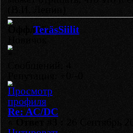
(В.И. Ленин)
TeräsSiilit
Новичок
Сообщений: 4
Репутация: +0/-0
Re: AC/DC
«
Ответ #3 :
26 Сентябрь 20
Цитировать