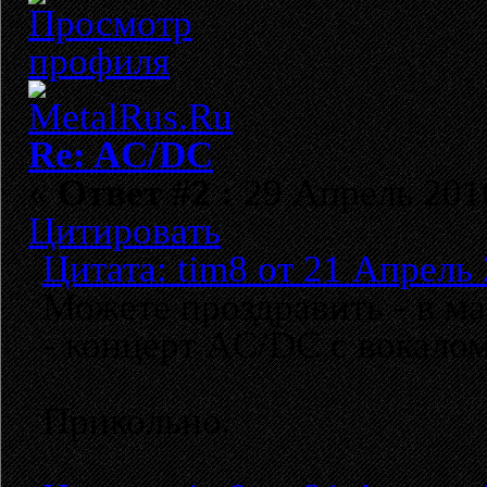
Re: AC/DC
«
Ответ #2 :
29 Апрель 2016
Цитировать
Цитата: tim8 от 21 Апрель 
Можете проздравить - в м
- концерт AC/DC с вокалом
Прикольно.