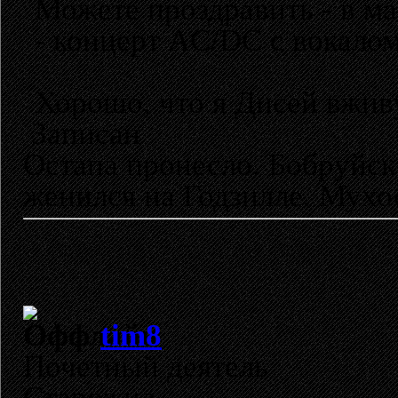
Можете проздравить - в м
- концерт AC/DC с вокалом
Хорошо, что я Дисей вжив
Записан
Остапа пронесло. Бобруйск
женился на Годзилле. Мухо
tim8
Почетный деятель
Старожил