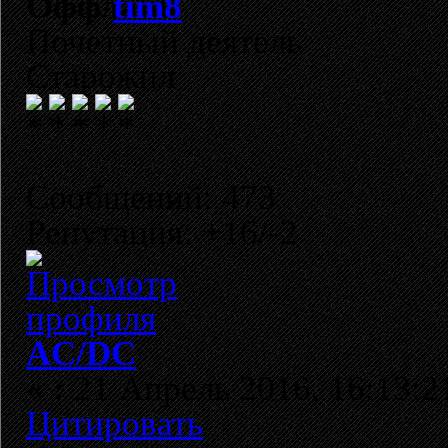
tim8
Почетный деятель
Старожил
Сообщений: 473
Репутация: +16/-2
AC/DC
«
:
21 Апрель 2016, 16:13:2
Цитировать