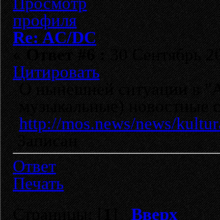
Re: AC/DC
«
Ответ #6 :
30 Сентябрь 20
Цитировать
О нынешней ситуации в "
музыкальные) новостные 
http://mos.news/news/kultur
Записан
Ответ
Печать
Страницы: [
1
]
Вверх