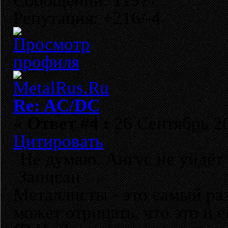
Сообщений: 11977
Репутация: +216/-4
Re: AC/DC
«
Ответ #4 :
26 Сентябрь 20
Цитировать
Не думаю. Ангус не уйдёт 
Записан
Металлисты - это самый раз
может отрицать, что это и 