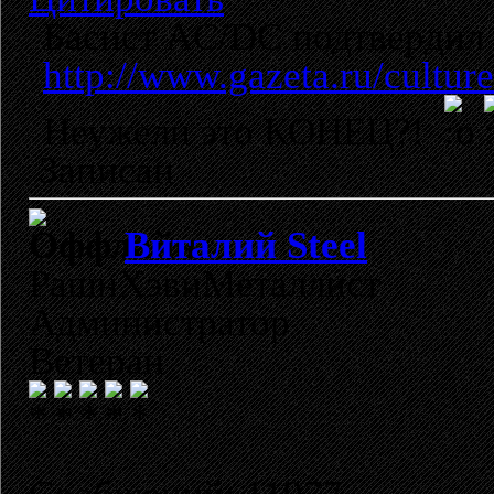
Басист AC/DC подтвердил
http://www.gazeta.ru/cultu
Неужели это КОНЕЦ?!
Записан
Виталий Steel
РашнХэвиМеталлист
Администратор
Ветеран