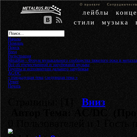
О проекте
Сотрудничест
лейблы
конц
стили
музыка
Начало
Помощь
Поиск
Вход
Регистрация
MetalRus - Форум музыкального сообщества тяжелого рока и металла
Всё об отечественной и зарубежной музыке
»
Группы и исполнители дальнего зарубежья
»
AC/DC
« предыдущая тема
следующая тема »
Ответ
Печать
Страницы: [
1
]
Вниз
Автор
Тема: AC/DC (Проч
0 Пользователей и 1 Гость 