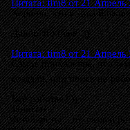
Цитата: tim8 от 21 Апрель 
Хорошо, что я Дисей вжив
Давно это было ))
Цитата: tim8 от 21 Апрель 
Самое прикольное, что тем
создали, или поиск не раб
Всё работает ))
Записан
Металлисты - это самый раз
может отрицать, что это и 