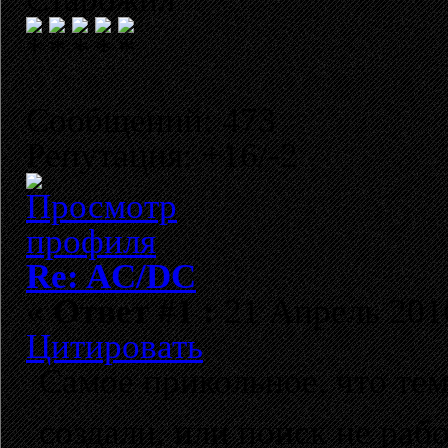
Сообщений: 473
Репутация: +16/-2
Re: AC/DC
«
Ответ #1 :
21 Апрель 2016
Цитировать
Самое прикольное, что тем
создали, или поиск не раб