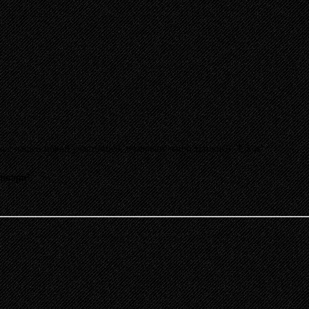
о с нашей новой участницей, очаровательной Наташей "Lotos"
января!