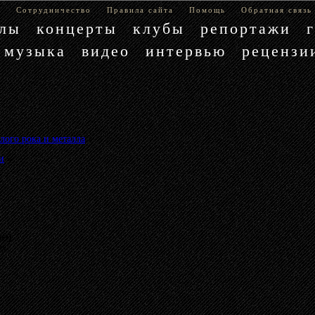
е
Сотрудничество
Правила сайта
Помощь
Обратная связь
блы
концерты
клубы
репортажи
музыка
видео
интервью
рецензи
лого рока и металла
»
и
»
аз)
му.