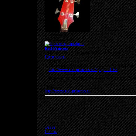
Сообщений: 38
Репутация: +3/-0
Red Princess
«
Ответ #15 :
23 Январь 2011, 20:47:12 »
Цитировать
Друзья!
Мы рады представить вам несколько новых фот
http://www.red-princess.ru/?page_id=63
Ждем всех на концерте в клубе "Каста" 27 
Записан
http://www.red-princess.ru
Ответ
Печать