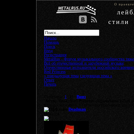
О проект
лей
стили
Начало
Помощь
Поиск
Вход
Регистрация
MetalRus - Форум музыкального сообщества тяже
Всё об отечественной и зарубежной музыке
»
Отечественные исполнители российского времен
Red Princess
« предыдущая тема
следующая тема »
Ответ
Печать
Страницы:
1
[
2
]
Вниз
Автор
Тема: Red Princess (Прочитано 17516 р
0 Пользователей и 1 Гость просматривают эту те
Deadman
Новичок