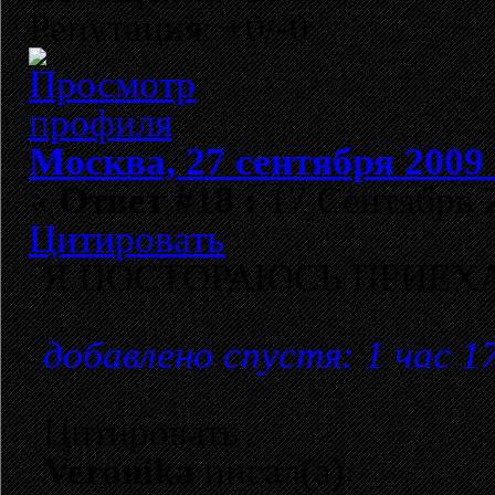
Репутация: +0/-0
Москва, 27 сентября 2009 
«
Ответ #18 :
17 Сентябрь 2
Цитировать
Я ПОСТОРАЮСЬ ПРИЕХА
добавлено спустя: 1 час 1
Цитировать
Veronika
писал(а):