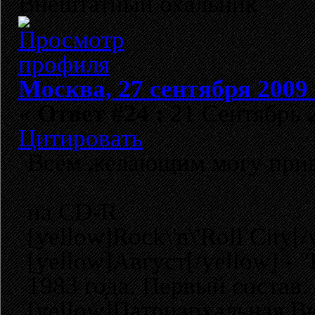
Внештатный охальник
Москва, 27 сентября 2009 
«
Ответ #24 :
21 Сентябрь 2
Цитировать
Всем желающим могу прив
на CD-R
[yellow]Rock\'n\'Roll City[
[yellow]Август[/yellow] - 
1983 года. Первый состав.
[yellow]Патриархальная В