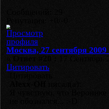
Сообщений: 29
Репутация: +0/-0
Москва, 27 сентября 2009 
«
Ответ #20 :
17 Сентябрь 2
Цитировать
Цитировать
Alexx-Off
писал(а):
Я чувствую, что Веронике 
не обознался... :-D