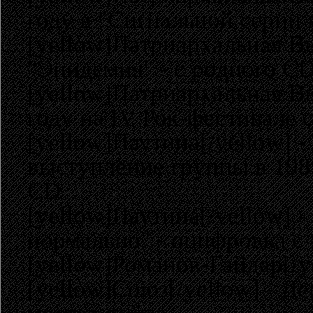
году в "Сигнальной серии 
[yellow]Патриархальная Вы
"Эпидемия" - с родного C
[yellow]Патриархальная Вы
году на IV Рок-фестивале
[yellow]Паутина[/yellow] 
выступление группы в 1989
CD
[yellow]Паутина[/yellow] 
нормально" - оцифровка с 
[yellow]Романов-Гайдар[/y
[yellow]Союз[/yellow] - Д