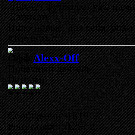
Насчёт футболки уже намн
Записан
Ищю новые, для себя, рок-
чтое есть?
Alexx-Off
Почетный деятель
Ветеран
Сообщений: 1819
Репутация: +129/-2