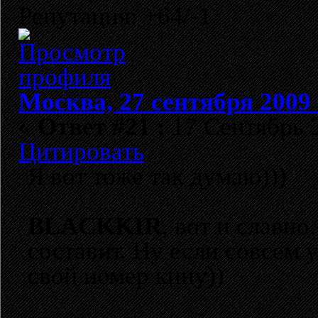
Репутация: +64/-1
Москва, 27 сентября 2009 
«
Ответ #21 :
17 Сентябрь 2
Цитировать
Я вот тоже так думаю)))
BLACKKIR
, вот и славно
составит. Ну если совсем 
свой номер кину))