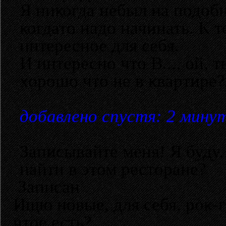
Я никогда небыл на подоб
когдато надо начинать. К
интересное для себя.
И интересно что В..., ой, 
хорошо что не в квартире?
добавлено спустя: 2 мину
Записывайте меня! Я буду. 
найти в этом ресторане?
Записан
Ищю новые, для себя, рок-
чтое есть?