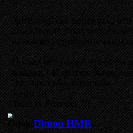
Хотелось бы написать, что
сожалению получилось не 
наложила свой отпечаток на
Но мы все равно требуем п
концов ! И фотки бы не по
Это просьба. Спасибо.
Записан
Metal is Forever !!!
Dimon HMR