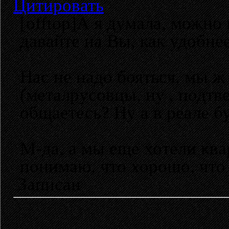
Цитировать
[offtop]А я думала, можно 
давайте на Вы, как удобнее.
Нас не надо бояться, мы 
(металрусовцы, ну , подтве
общаетесь? Ну а в реале б
М-да, а мы еще хотели ква
понимаю, что хорошо, что
Записан