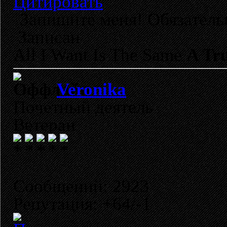
Цитировать
Запишите меня! Обязатель
Записан
All I Want Is The Same
A Tru
Veronika
Почетный деятель
Ветеран
Сообщений: 2923
Репутация: +64/-1