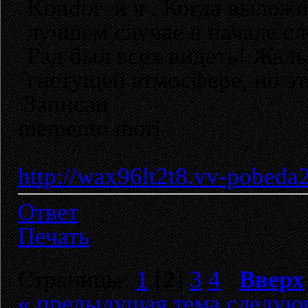
Kondor и я . Когда выложит
лучшем случае в начале с
Рад был всех видеть! Жаль
гнетущей атмосфере, но эт
Записан
memento mori
http://wax96lt2t8.vv-pobeda
Ответ
Печать
Страницы:
1
[
2
]
3
4
Вверх
« предыдущая тема
следую