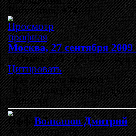
Сообщений: 2678
Репутация: +74/-9
Москва, 27 сентября 2009 
«
Ответ #25 :
28 Сентябрь 2
Цитировать
Как прошла встреча?
Кто подведёт итоги с фото
Записан
Волканов Дмитрий
Администратор