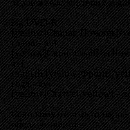
это для мыслей твоих и для
На DVD-R
[yellow]Скорая Помощь[/ye
годов - avi
[yellow]СкрипСвай[/yellow
avi
старый [yellow]Фронт[/yel
года - avi
[yellow]Статус[/yellow] -
Если кому-то что-то надо 
обеда четверга.