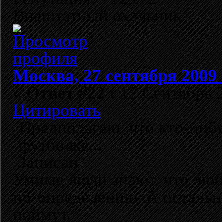
Внештатный охальник
Москва, 27 сентября 2009 
«
Ответ #22 :
17 Сентябрь 2
Цитировать
Предполагаю, что кто-ниб
футболке...
Записан
Умные люди знают, что лю
по-определению. А остальн
поймут.