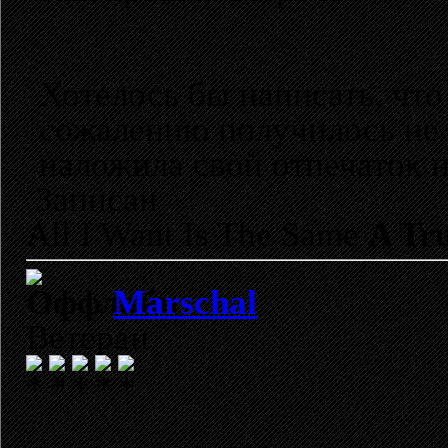
Хотелось бы написать, что
сожалению получилось не 
наложила свой отпечаток на
Записан
All I Want Is The Same
A Tru
Marschal
Ветеран