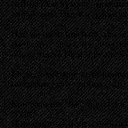
[offtop]А я думала, можно 
давайте на Вы, как удобнее.
Нас не надо бояться, мы 
(металрусовцы, ну , подтве
общаетесь? Ну а в реале б
М-да, а мы еще хотели ква
понимаю, что хорошо, что
Канечно на "ты", просто 
"Вы"
Я на форуме почти небыл и