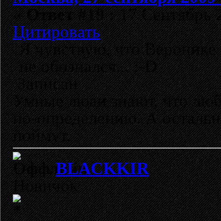
«
Ответ #19 :
17 Сентябрь 2
Цитировать
Я чувствую, что Веронике 
не обознался... :-D
Записан
Умные люди знают, что лю
по-определению. А остальн
поймут.
BLACKKIR
Новичок