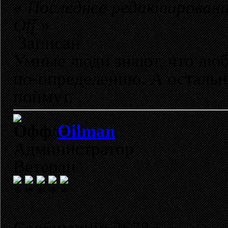
«
Последнее редактирование
Off
»
Записан
Умные люди знают, что лю
по-определению. А остальн
поймут.
Oilman
Администратор
Ветеран