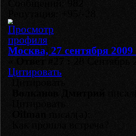
Сообщений: 982
Репутация: +95/-28
Москва, 27 сентября 2009 
«
Ответ #27 :
28 Сентябрь 2
Цитировать
Цитировать
Волканов Дмитрий
писал(
Цитировать
Oilman
писал(а):
Как прошла встреча?