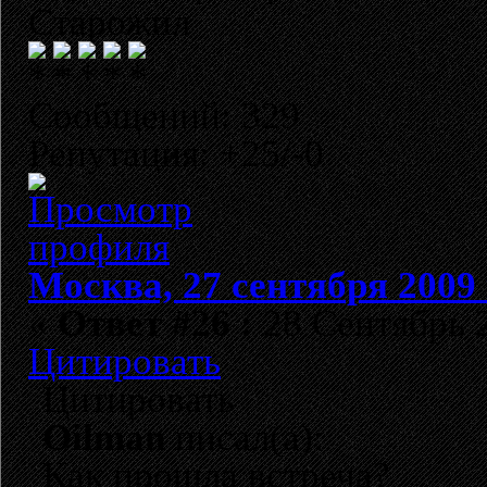
Старожил
Сообщений: 329
Репутация: +25/-0
Москва, 27 сентября 2009 
«
Ответ #26 :
28 Сентябрь 2
Цитировать
Цитировать
Oilman
писал(а):
Как прошла встреча?