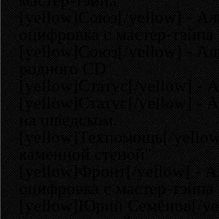
мастер-тэйпа
[yellow]Союз[/yellow] - А
оцифровка с мастер-тэйпа
[yellow]Союз[/yellow] - Ал
родного CD
[yellow]Статус[/yellow] -
[yellow]Статус[/yellow] -
на шведском.
[yellow]Техпомощь[/yellow
каменной стеной"
[yellow]Фронт[/yellow] - 
оцифровка с мастер-тэйпа
[yellow]Юрий Семёнов[/yel