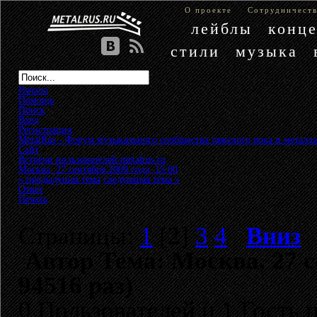
О проекте
Сотрудничест
лейблы
конц
стили
музыка
Начало
Помощь
Поиск
Вход
Регистрация
MetalRus - Форум музыкального сообщества тяжелого рока и металла
Сайт
»
Встречи пользователей metalrus.ru
»
Москва, 27 сентября 2009 года, 15:00
« предыдущая тема
следующая тема »
Ответ
Печать
Страницы:
1
[
2
]
3
4
Вниз
Автор
Тема: Москва, 27 с
94516 раз)
0 Пользователей и 1 Гость 