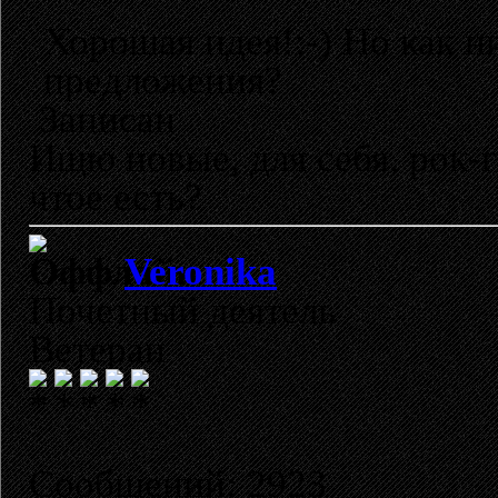
Хорошая идея!:-) Но как н
предложения?
Записан
Ищю новые, для себя, рок-
чтое есть?
Veronika
Почетный деятель
Ветеран
Сообщений: 2923