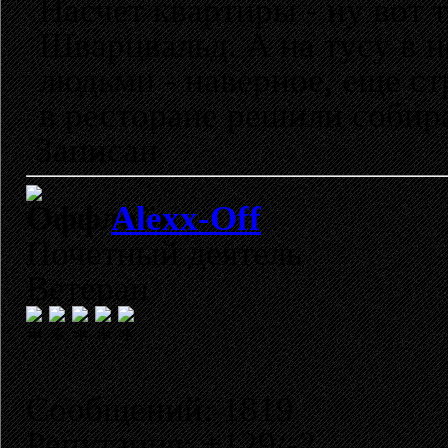
Насчет квартиры - ну вот 
Шварцвальд. А на тусу в 
людьми - наверное, еще ст
в ресторане решили собира
Записан
Alexx-Off
Почетный деятель
Ветеран
Сообщений: 1819
Репутация: +129/-2