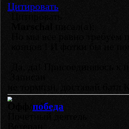
Цитировать
Цитировать
Marschal
писал(а):
Но мы все равно требуем п
концов ! И фотки бы не по
Да, да! Присоединяюсь к 
Записан
не тормози, доставай батл
победа
Почетный деятель
Ветеран