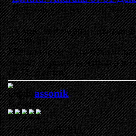
Чет никогда их слушать не м
А мне, наоборот - вкатыва
Записан
Металлисты - это самый раз
может отрицать, что это и 
(В.И. Ленин)
assonik
Ветеран
Сообщений: 911