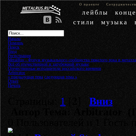
О проекте
Сотрудничест
лейблы
конц
стили
музыка
Начало
Помощь
Поиск
Вход
Регистрация
MetalRus - Форум музыкального сообщества тяжелого рока и металла
Всё об отечественной и зарубежной музыке
»
Отечественные исполнители российского времени
»
Arbitrator
« предыдущая тема
следующая тема »
Ответ
Печать
Страницы:
1
[
2
]
Вниз
Автор
Тема: Arbitrator (
0 Пользователей и 1 Гость 