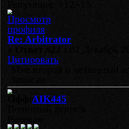
Репутация: +12/-15
Re: Arbitrator
«
Ответ #22 :
02 Декабрь 20
Цитировать
Мне второй и четвертый а
Записан
AIK445
Почетный деятель
Ветеран