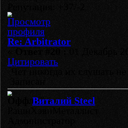
Репутация: +37/-2
Re: Arbitrator
«
Ответ #20 :
01 Декабрь 20
Цитировать
Чет никогда их слушать не м
Записан
Виталий Steel
РашнХэвиМеталлист
Администратор