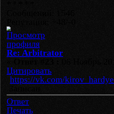
Сообщений: 1546
Репутация: +48/-0
Re: Arbitrator
«
Ответ #23 :
06 Ноябрь 201
Цитировать
https://vk.com/kirov_hard
Записан
Ответ
Печать