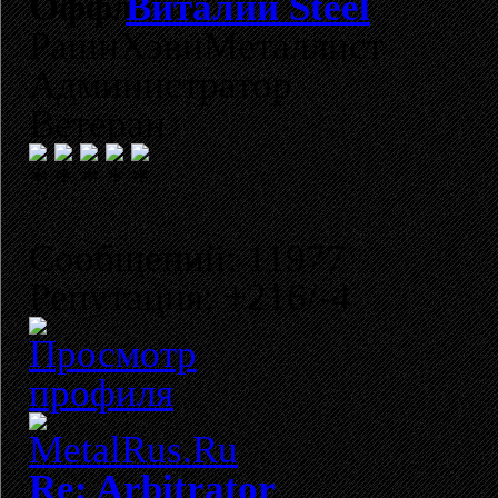
Виталий Steel
РашнХэвиМеталлист
Администратор
Ветеран
Сообщений: 11977
Репутация: +216/-4
Re: Arbitrator