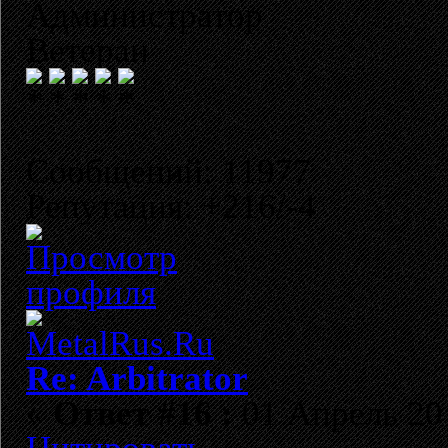
Администратор
Ветеран
Сообщений: 11977
Репутация: +216/-4
Re: Arbitrator
«
Ответ #16 :
01 Апрель 201