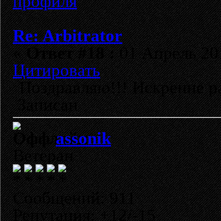
Re: Arbitrator
«
Ответ #18 :
01 Апрель 201
Цитировать
Поздравляю!!! Искренне ра
Записан
assonik
Ветеран
Сообщений: 911
Репутация: +12/-15