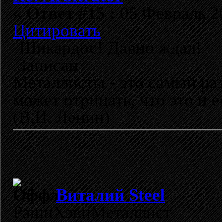
«
Ответ #15 :
05 Февраль 20
Цитировать
Шикардос! Давно ждал!
Записан
Металлисты - это самый раз
может отрицать, что это и 
(В.И. Ленин)
Виталий Steel
РашнХэвиМеталлист