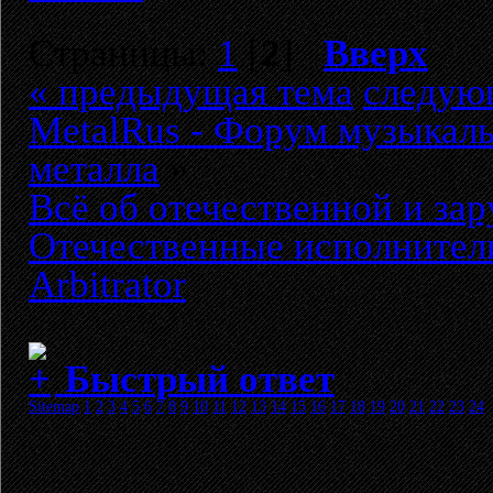
Страницы:
1
[
2
]
Вверх
« предыдущая тема
следую
MetalRus - Форум музыкаль
металла
»
Всё об отечественной и за
Отечественные исполнител
Arbitrator
Быстрый ответ
Sitemap
1
2
3
4
5
6
7
8
9
10
11
12
13
14
15
16
17
18
19
20
21
22
23
24