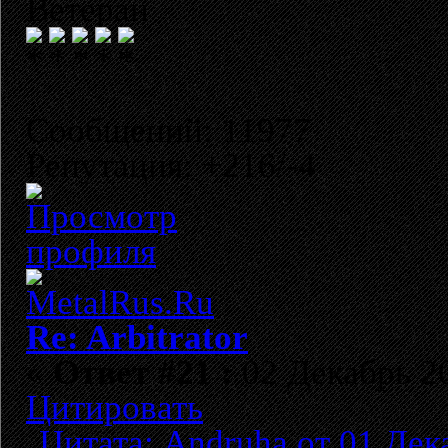
Ветеран
Сообщений: 11977
Репутация: +216/-4
Re: Arbitrator
«
Ответ #21 :
02 Декабрь 20
Цитировать
Цитата: Andruha от 01 Дек