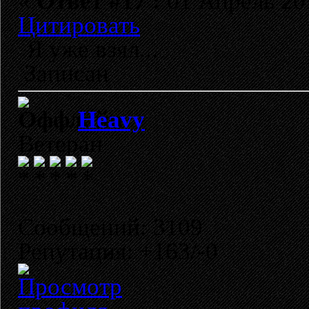
«
Ответ #17 :
01 Апрель 201
Цитировать
Я уже взял...
Записан
Heavy
Ветеран
Сообщений: 3109
Репутация: +163/-0