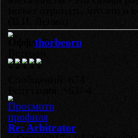
может отрицать, что это и 
(В.И. Ленин)
thorbeorn
Ветеран
Сообщений: 674
Репутация: +63/-4
Re: Arbitrator