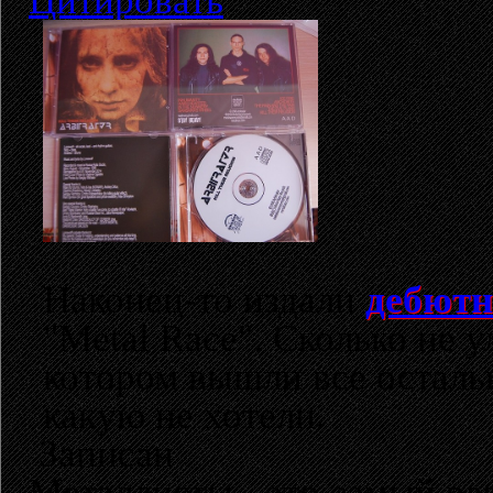
Цитировать
Наконец-то издали
дебютн
"Metal Race". Сколько не у
котором вышли все остальн
какую не хотели.
Записан
Металлисты - это самый раз