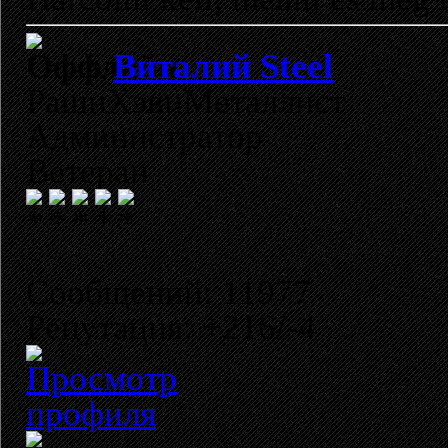
Виталий Steel
РашнХэвиМеталлист
Администратор
Ветеран
Сообщений: 11977
Репутация: +216/-4