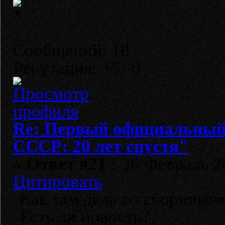
Сообщений: 18
Репутация: +5/-0
Re: Первый официальный 
СССР: 20 лет спустя"
«
Ответ #21 :
26 Февраль 20
Цитировать
Как там дела со сборнико
Есть ли новости?