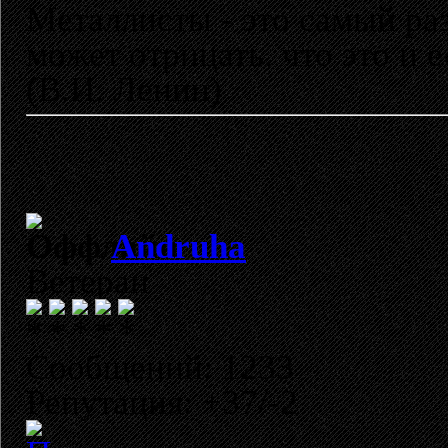
Металлисты - это самый раз
может отрицать, что это и 
(В.И. Ленин)
Andruha
Ветеран
Сообщений: 1233
Репутация: +37/-2