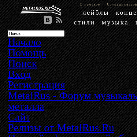
О проекте
Сотрудничест
лейблы
конц
стили
музыка
Начало
Помощь
Поиск
Вход
Регистрация
MetalRus - Форум музыкаль
металла
»
Сайт
»
Релизы от MetalRus.Ru
»