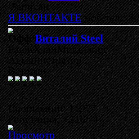
Записан
Я ВКОНТАКТЕ
моб.тел.: 8
Виталий Steel
РашнХэвиМеталлист
Администратор
Ветеран
Сообщений: 11977
Репутация: +216/-4