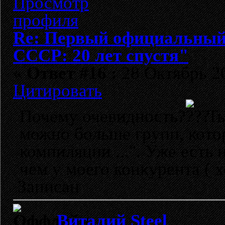
Re: Первый официальный 
СССР: 20 лет спустя"
«
Ответ #16 :
28 Октябрь 20
Цитировать
Почему очевидность?
Ты
можно больше групп, кото
компиляции ...". Уже есть
чем у моего конкурента ( 
Записан
Виталий Steel