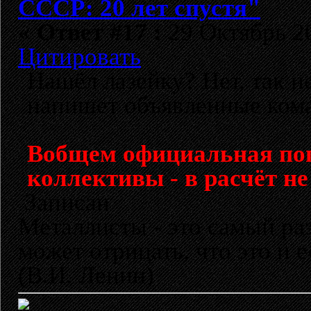
СССР: 20 лет спустя"
«
Ответ #17 :
29 Октябрь 20
Цитировать
Нашёл лазейку? Нет, так 
напишет объявленные ком
Вобщем официальная поп
коллективы - в расчёт не
Записан
Металлисты - это самый раз
может отрицать, что это и 
(В.И. Ленин)