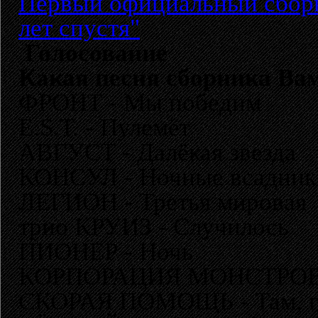
Первый официальный сборн
лет спустя"
Голосование
Какая песня сборника Ва
ФРОНТ - Мы победим
E.S.T. - Пулемёт
АВГУСТ - Далёкая звезда
КОНСУЛ - Ночные всадник
ЛЕГИОН - Третья мировая
трио КРУИЗ - Случилось
ПИОНЕР - Ночь
КОРПОРАЦИЯ МОНСТРОВ - 
СКОРАЯ ПОМОЩЬ - Там, где