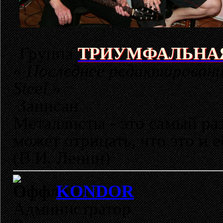
Группа
ТРИУМФАЛЬНА
«
Последнее редактировани
Steel
»
Записан
Металлисты - это самый раз
может отрицать, что это и 
(В.И. Ленин)
KONDOR
Администратор