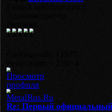
РашнХэвиМеталлист
Администратор
Ветеран
Сообщений: 11977
Репутация: +216/-4
Re: Первый официальный 