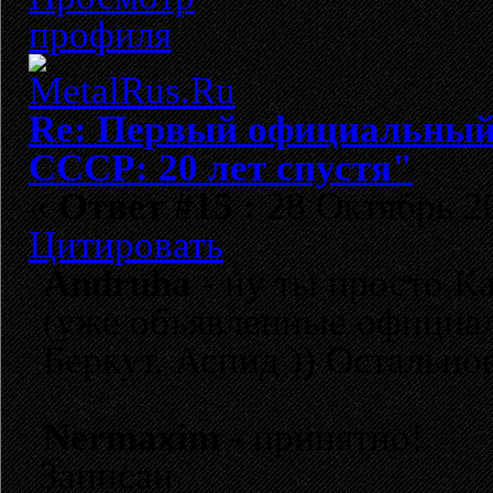
Re: Первый официальный 
СССР: 20 лет спустя"
«
Ответ #15 :
28 Октябрь 20
Цитировать
Andruha
- ну ты просто Ка
(уже объявленные официал
Беркут, Аспид )) Остальное
Nermaxim
- принятно!
Записан