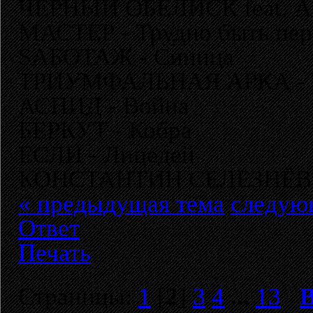
ЧЁРНЫЙ ОБЕЛИСК feat. Арт
МАСТЕР - Трудно быть пе
SАБОТАЖ - Синица
ТРИУМФАЛЬНАЯ АРКА - Т
АСПИД - Война
БЕРКУТ - Кобра
ЕСЛИ - Лицедей
КОНСТАНТИН СЕЛЕЗНЁВ -
« предыдущая тема
следую
Ответ
Печать
Страницы:
1
[
2
]
3
4
...
13