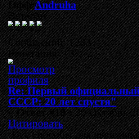
Andruha
Ветеран
Сообщений: 1233
Репутация: +37/-2
Re: Первый официальный 
СССР: 20 лет спустя"
«
Ответ #18 :
29 Октябрь 20
Цитировать
Все способы для выигрыш