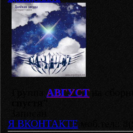
Группа
АВГУСТ
на сборн
спустя"
Записан
Я ВКОНТАКТЕ
моб.тел.: 8