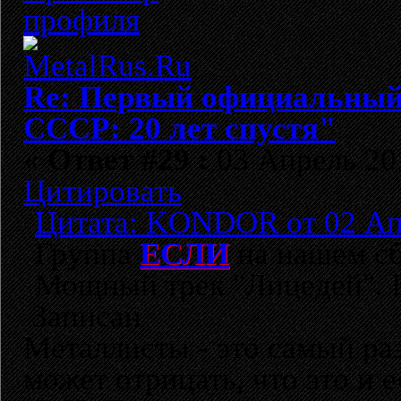
Re: Первый официальный 
СССР: 20 лет спустя"
«
Ответ #29 :
03 Апрель 201
Цитировать
Цитата: KONDOR от 02 Апр
Группа
ЕСЛИ
на нашем с
Мощный трек "Лицедей". 
Записан
Металлисты - это самый раз
может отрицать, что это и 