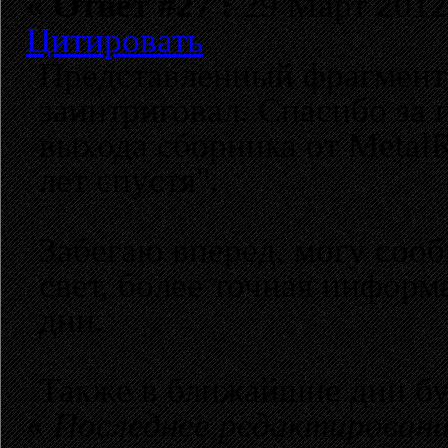
«
Ответ #27 :
29 Март 2012,
Цитировать
Представленный фрагмент 
заинтриговал. Спасибо за
выхода сборника от Metal
лет спустя".
Забегаю вперед, могу сооб
свет, более точная информ
дни.
Также в ближайшие дни бу
«
Последнее редактировани