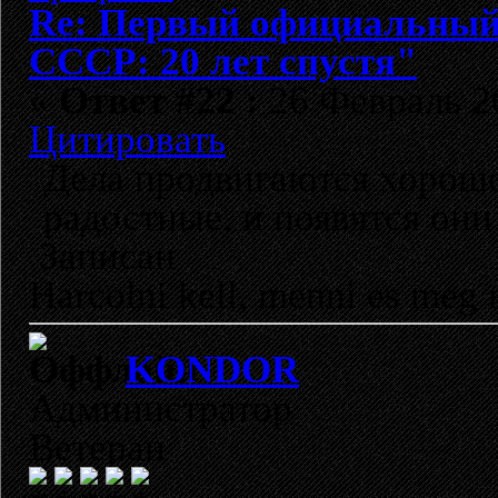
Re: Первый официальный 
СССР: 20 лет спустя"
«
Ответ #22 :
26 Февраль 20
Цитировать
Дела продвигаются хорошо
радостные, и появятся они
Записан
Harcolni kell, menni es meg 
KONDOR
Администратор
Ветеран