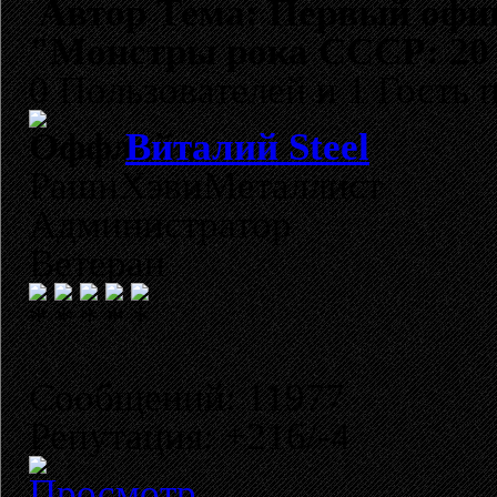
Автор
Тема: Первый офиц
"Монстры рока СССР: 20 
0 Пользователей и 1 Гость 
Виталий Steel
РашнХэвиМеталлист
Администратор
Ветеран
Сообщений: 11977
Репутация: +216/-4