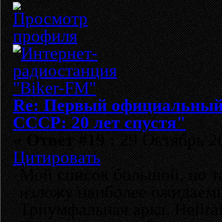
Re: Первый официальный 
СССР: 20 лет спустя"
«
Ответ #19 :
29 Октябрь 20
Цитировать
Мой список большой, но та
изложу наиболее ожидаемы
Триумфальная арка, Hellra