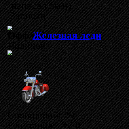
написал бы)))
Записан
Железная леди
Новичок
Сообщений: 29
Репутация: +6/-0