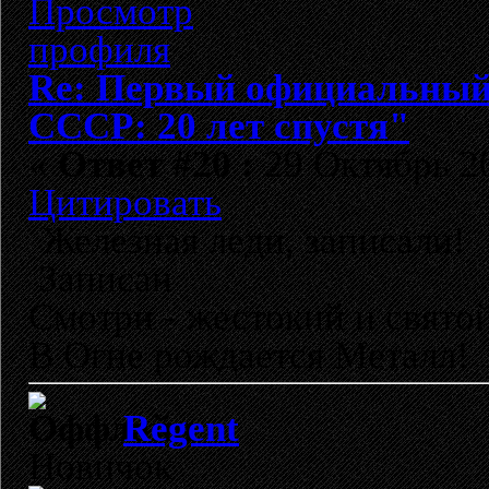
Re: Первый официальный 
СССР: 20 лет спустя"
«
Ответ #20 :
29 Октябрь 20
Цитировать
Железная леди, записали!
Записан
Смотри - жестокий и свято
В Огне рождается Металл!
Regent
Новичок