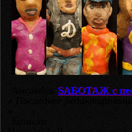
Ансамбль
SАБОТАЖ с пе
«
Последнее редактирован
»
Записан
Harcolni kell, menni es meg 