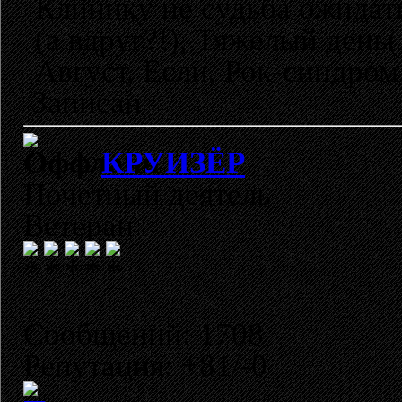
Клинику не судьба ожидать
(а вдруг?!), Тяжелый день
Август, Если, Рок-синдром
Записан
КРУИЗЁР
Почетный деятель
Ветеран
Сообщений: 1708
Репутация: +81/-0