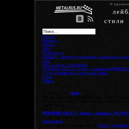
О проект
лей
стили
Начало
Помощь
Поиск
Вход
Регистрация
MetalRus - Форум музыкального сообщества тяже
Сайт
»
Обсуждение постов сайта
»
ЧЁРНЫЙ АНГЕЛ - Отчет с концерта ЧЕРНЫЙ
« предыдущая тема
следующая тема »
Ответ
Печать
Страницы: [
1
]
Вниз
Автор
Тема: ЧЁРНЫЙ АНГЕЛ - Отчет с кон
0 Пользователей и 1 Гость просматривают эту те
Робот сайта
Гость
ЧЁРНЫЙ АНГЕЛ - Отчет с концерта ЧЕРН
«
:
10 Июнь 2013, 22:09:20 »
Цитировать
Это тема обсуждения записи
Отчет с концер