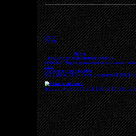
Записан
Ответ
Печать
Страницы: [
1
]
Вверх
« предыдущая тема
следующая тема »
MetalRus - Форум музыкального сообщества тяже
Сайт
»
Обсуждение постов сайта
»
ЧЁРНЫЙ АНГЕЛ - Отчет с концерта ЧЕРНЫЙ
Быстрый ответ
Sitemap
1
2
3
4
5
6
7
8
9
10
11
12
13
14
15
16
17
1
© 20