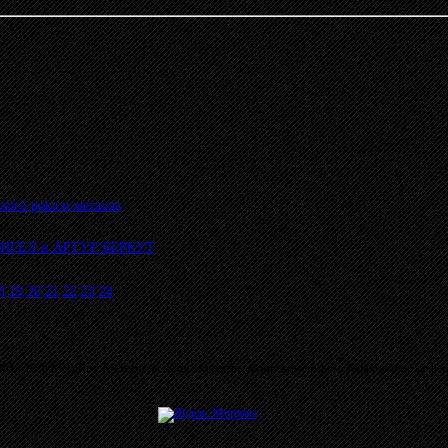
лого рока и металла
»
 АНГЕЛ и АРТУР БЕРКУТ
8
19
20
21
22
23
24
03 - 2026 MetalRus. Материалы сайта защищены авторским правом. Копирование запре