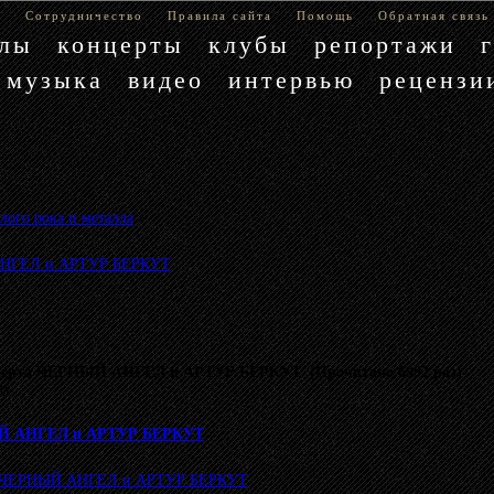
е
Сотрудничество
Правила сайта
Помощь
Обратная связь
блы
концерты
клубы
репортажи
музыка
видео
интервью
рецензи
лого рока и металла
»
 АНГЕЛ и АРТУР БЕРКУТ
церта ЧЕРНЫЙ АНГЕЛ и АРТУР БЕРКУТ (Прочитано 6992 раз)
му.
ЫЙ АНГЕЛ и АРТУР БЕРКУТ
та ЧЕРНЫЙ АНГЕЛ и АРТУР БЕРКУТ
.