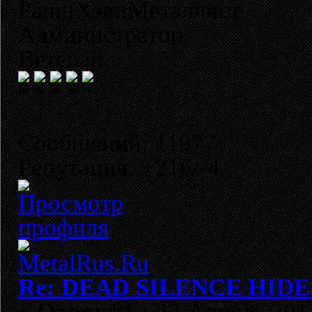
РашнХэвиМеталлист
Администратор
Ветеран
Сообщений: 11977
Репутация: +216/-4
Re: DEAD SILENCE HIDES
«
Ответ #1 :
22 Апрель 2014