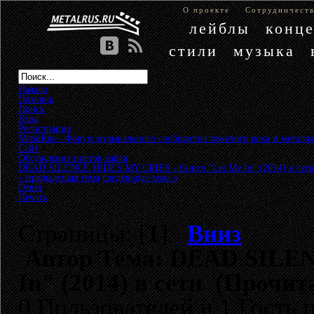
О проекте
Сотрудничест
лейблы
конц
стили
музыка
Начало
Помощь
Поиск
Вход
Регистрация
MetalRus - Форум музыкального сообщества тяжелого рока и металла
Сайт
»
Обсуждение постов сайта
»
DEAD SILENCE HIDES MY CRIES - Сингл "Let Me In" (2014) в сет
« предыдущая тема
следующая тема »
Ответ
Печать
Страницы: [
1
]
Вниз
Автор
Тема: DEAD SILEN
In" (2014) в сети (Прочит
0 Пользователей и 1 Гость 