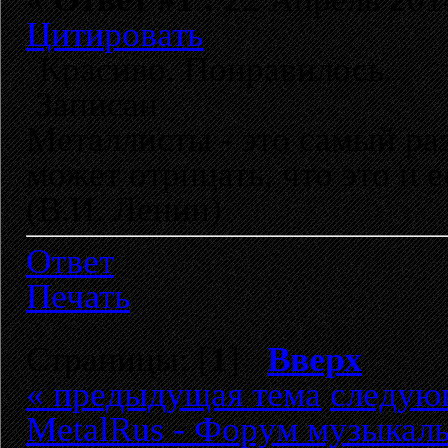
Цитировать
Красиво. Понравилось.
Записан
Металлисты - это самый раз
может отрицать, что это и 
(В.И. Ленин)
Ответ
Печать
Страницы: [
1
]
Вверх
« предыдущая тема
следую
MetalRus - Форум музыкаль