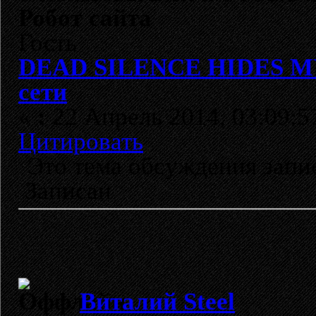
Робот сайта
Гость
DEAD SILENCE HIDES MY C
сети
«
:
22 Апрель 2014, 03:09:5
Цитировать
Это тема обсуждения зап
Записан
Виталий Steel