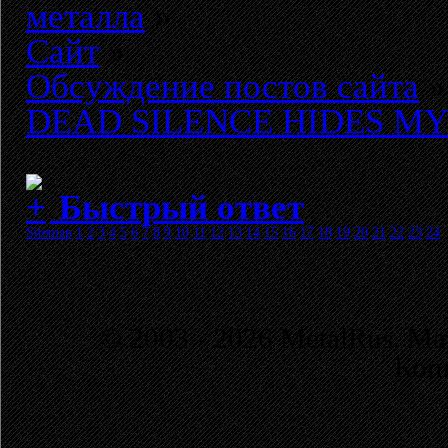
металла
»
Сайт
»
Обсуждение постов сайта
»
DEAD SILENCE HIDES MY CR
Быстрый ответ
Sitemap
1
2
3
4
5
6
7
8
9
10
11
12
13
14
15
16
17
18
19
20
21
22
23
24
© 2003 - 2026 MetalRus. М
Коп