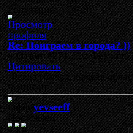
Репутация: +74/-9
Re: Поиграем в города? ))
«
Ответ #271 :
12 Февраль 2
Цитировать
Ревда (Свердловская облас
Записан
yevseeff
Постоялец