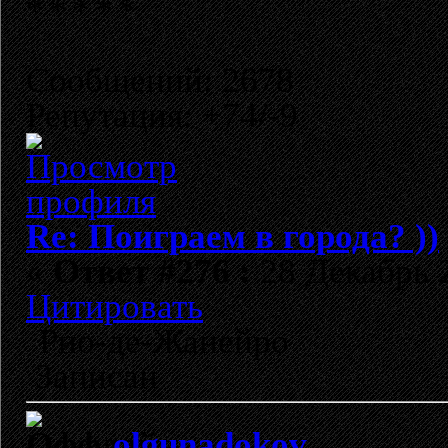
Сообщений: 2678
Репутация: +74/-9
Re: Поиграем в города? ))
«
Ответ #276 :
28 Декабрь 2
Цитировать
Рио-де-Жанейро
Записан
olgunadokov