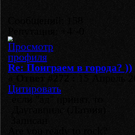
Сообщений: 158
Репутация: +4/-0
Re: Поиграем в города? ))
«
Ответ #272 :
15 Апрель 20
Цитировать
если "ад" принят, то
Даугавпилс (Латвия)
Записан
Are you ready to rock?