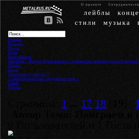
О проекте
Сотрудничест
лейблы
конц
стили
музыка
Начало
Помощь
Поиск
Вход
Регистрация
MetalRus - Форум музыкального сообщества тяжелого рока и металла
Общее
»
Игры
»
Поиграем в города? ))
« предыдущая тема
следующая тема »
Ответ
Печать
Страницы:
1
...
17
18
[
19
]
Автор
Тема: Поиграем в г
0 Пользователей и 1 Гость 