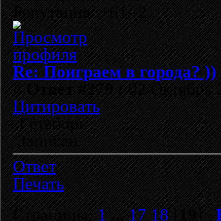
Репутация: +61/-2
Re: Поиграем в города? ))
«
Ответ #279 :
02 Октябрь 2
Цитировать
Гётеборг
Записан
Ответ
Печать
Страницы:
1
...
17
18
[
19
]