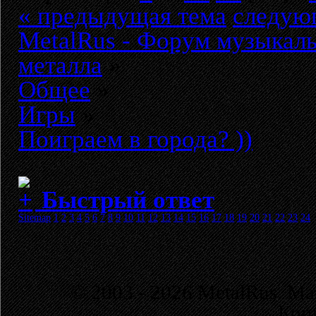
« предыдущая тема
следую
MetalRus - Форум музыкаль
металла
»
Общее
»
Игры
»
Поиграем в города? ))
Быстрый ответ
Sitemap
1
2
3
4
5
6
7
8
9
10
11
12
13
14
15
16
17
18
19
20
21
22
23
24
© 2003 - 2026 MetalRus. М
Коп