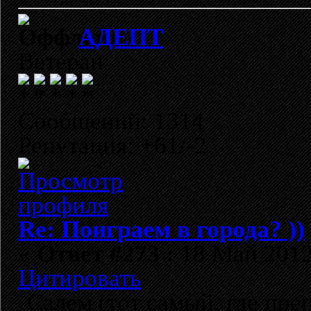
АДЕПТ
Ветеран
Сообщений: 1314
Репутация: +61/-2
Re: Поиграем в города? ))
«
Ответ #273 :
18 Май 2012,
Цитировать
Салем (тот самый, где пр