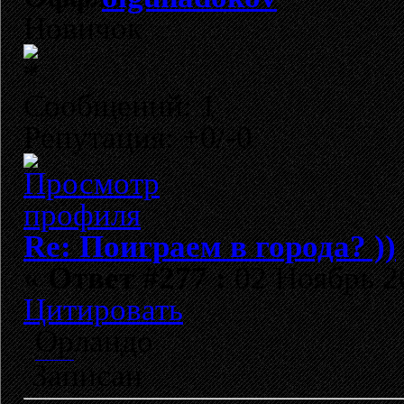
Новичок
Сообщений: 1
Репутация: +0/-0
Re: Поиграем в города? ))
«
Ответ #277 :
02 Ноябрь 20
Цитировать
Орландо
http://appleproblem.ru/contacts/
Записан