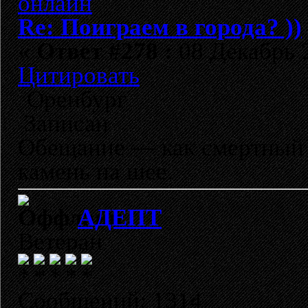
Re: Поиграем в города? ))
«
Ответ #278 :
08 Декабрь 2
Цитировать
Оренбург
Записан
Обещание — как смертный п
камень на шее.
АДЕПТ
Ветеран
Сообщений: 1314