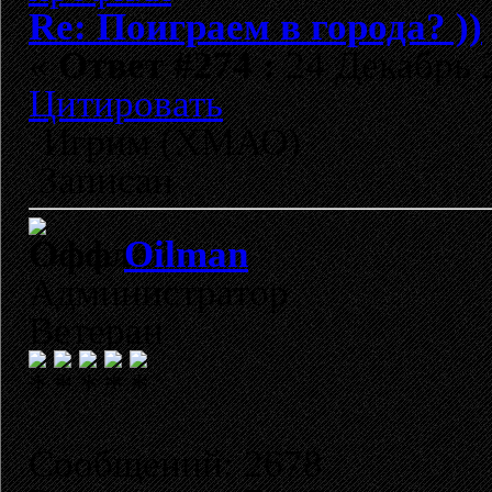
Re: Поиграем в города? ))
«
Ответ #274 :
24 Декабрь 2
Цитировать
Игрим (ХМАО)
Записан
Oilman
Администратор
Ветеран
Сообщений: 2678