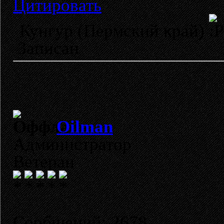
Цитировать
Кунгур (Пермский край)
Записан
Oilman
Администратор
Ветеран
Сообщений: 2678