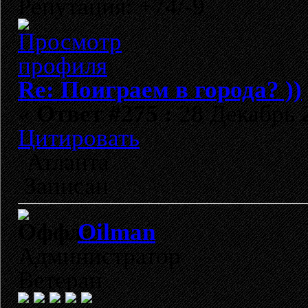
Репутация: +74/-9
Re: Поиграем в города? ))
«
Ответ #275 :
28 Декабрь 2
Цитировать
Атланта
Записан
Oilman
Администратор
Ветеран