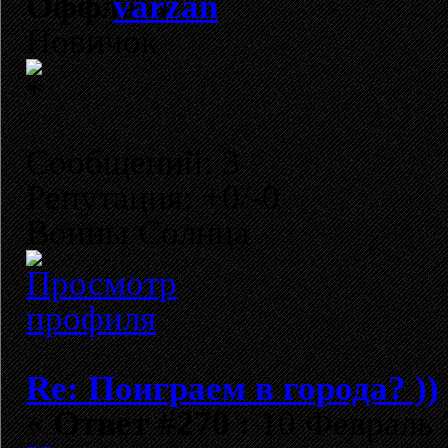
varzan
Новичок
Сообщений: 3
Репутация: +0/-0
Воины Солнца
Re: Поиграем в города? ))
«
Ответ #270 :
10 Февраль 2