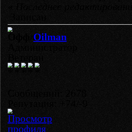
«
Последнее редактировани
Записан
Oilman
Администратор
Ветеран
Сообщений: 2678
Репутация: +74/-9