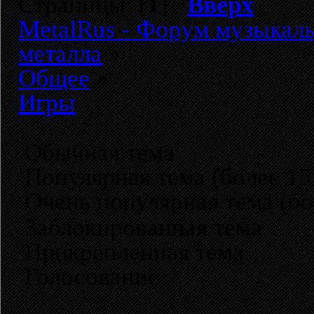
Страницы: [
1
]
Вверх
MetalRus - Форум музыкаль
металла
»
Общее
»
Игры
Обычная тема
Популярная тема (более 15
Очень популярная тема (бо
Заблокированная тема
Прикрепленная тема
Голосование