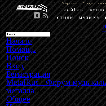
О проекте
Сотрудничест
лейблы
конц
стили
музыка
Начало
Помощь
Поиск
Вход
Регистрация
MetalRus - Форум музыкаль
металла
»
Общее
»