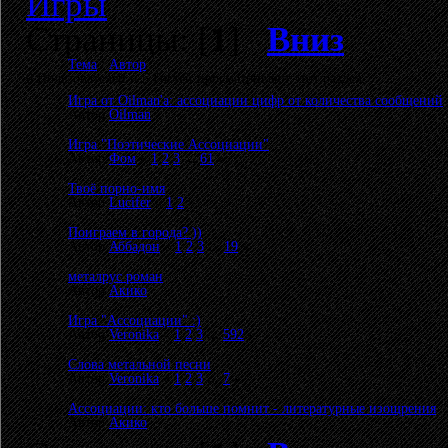
Игры
Страницы: [
1
]
Вниз
Тема
/
Автор
0 Пользователей и 5 Гостей просматривают этот раздел.
Игра от Oilman'a: ассоциации цифр от количества сообщений
Автор
Oilman
Игра "Поэтические Ассоциации"
Автор
Фом
«
1
2
3
...
61
»
Твоё порно-имя
Автор
Lucifer
«
1
2
»
Поиграем в города? ))
Автор
Аббадон
«
1
2
3
...
19
»
металрус роман
Автор
Акико
Игра "Ассоциации" :)
Автор
Veronika
«
1
2
3
...
592
»
Слова метальной песни
Автор
Veronika
«
1
2
3
...
7
»
Ассоциации: кто больше помнит - литературные изощрения
Автор
Акико