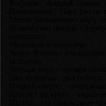
Рисунок - Андрей Тишин
Исполнение - Паук (но не т
Место положения - верх л
Количество цветов - 3 (чё
подкрашу.
Описание и значение:
Череп бизона - изнасилова
исходом;
Четыре пера - четыре срок
Два вампума - два побега;
Индеец сверху - смотрящи
Браслет по кругу - украл-
Шутка... На самом деле ед