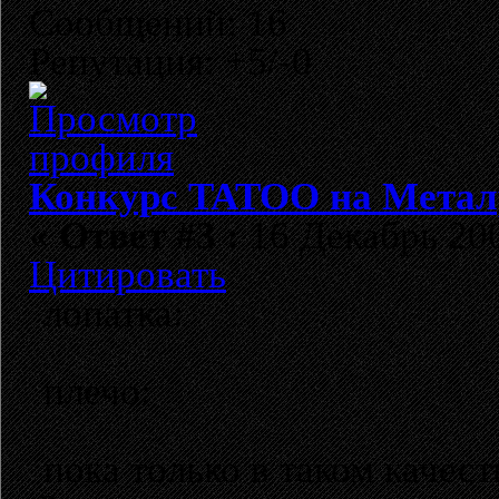
Сообщений: 16
Репутация: +5/-0
Конкурс TATOO на Метал
«
Ответ #3 :
16 Декабрь 200
Цитировать
лопатка:
плечо:
пока только в таком качеств