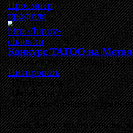
Конкурс TATOO на Метал
«
Ответ #8 :
15 Январь 2008
Цитировать
Цитировать
Derek
писал(а):
Неужели больше татуиров
Дык такую красотень выло