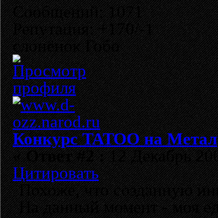
Сообщений: 1071
Репутация: +170/-1
слонёнок Гобо
Конкурс TATOO на Метал
«
Ответ #2 :
12 Декабрь 200
Цитировать
Похоже, что созданную ин
На данный момент - моя е