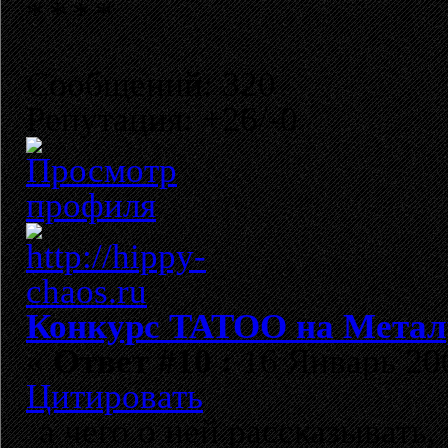
Сообщений: 320
Репутация: +26/-0
Конкурс TATOO на Метал
«
Ответ #10 :
16 Январь 200
Цитировать
а чего о ней рассказывать,