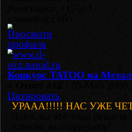
Репутация: +170/-1
слонёнок Гобо
Конкурс TATOO на Метал
«
Ответ #12 :
05 Май 2008, 
Цитировать
УРААА!!!!! НАС УЖЕ ЧЕТ
Лана, ты всё-таки решила 
плюсик за поддержку!