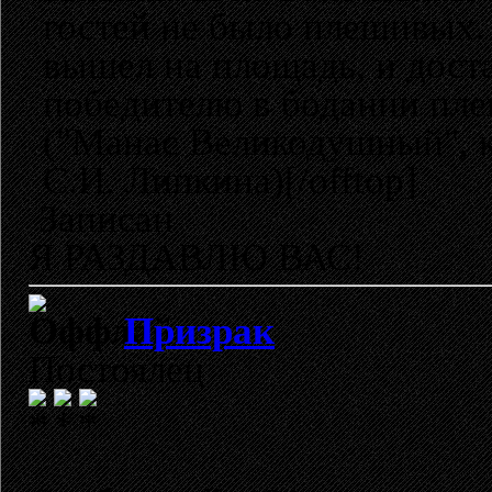
гостей не было плешивых. 
вышел на площадь, и дост
победителю в бодании пле
("Манас Великодушный", к
С.И. Липкина)[/offtop]
Записан
Я РАЗДАВЛЮ ВАС!
Призрак
Постоялец