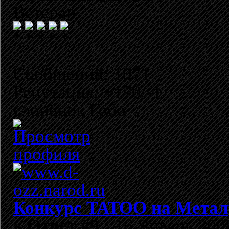
Ветеран
Сообщений: 1071
Репутация: +170/-1
слонёнок Гобо
Конкурс TATOO на Метал
«
Ответ #9 :
16 Январь 2008