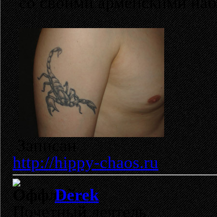
со своими армейскими набр
Записан
http://hippy-chaos.ru
Derek
Почетный деятель