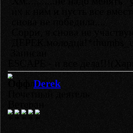
Хм...........не надо менять
их к ним и пусть все вмест
снова не победила....
Сорри, я снова не участвую..
ДЕРЕК,молодца!*thumbs_
Записан
ESCAPE - и все дела!!!(Хар
Derek
Почетный деятель
Ветеран