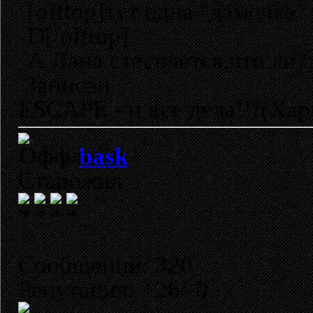
[offtop]тут одна "дамочка" 
D[/offtop]
А Лана стесняется,что ли?;
Записан
ESCAPE - и все дела!!!(Хар
bask
Старожил
Сообщений: 320
Репутация: +26/-0