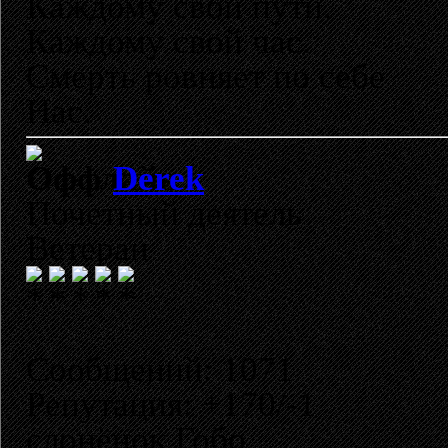
Каждому свои пути,
Каждому свой час.
Смерть ровняет по себе
Нас.
Derek
Почетный деятель
Ветеран
Сообщений: 1071
Репутация: +170/-1
слонёнок Гобо