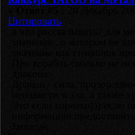
«
Ответ #5 :
20 Декабрь 200
Цитировать
а что рассказывать? для м
значение...о котором не хо
значение как символов про
Про корабль сколько не иск
дракона:
Дракон - сила, прозорливо
ненависти и зла, а также 
Это если коротко))) если 
информацию предоставить
Записан