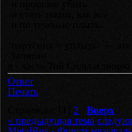
и прошлое убить
и стать таким, как все
и по теченью плыть...
парусник = уплыть -- это
Записан
я - часть Той Силы и творю
Ответ
Печать
Страницы: [
1
]
2
Вверх
« предыдущая тема
следую
MetalRus - Форум музыкаль