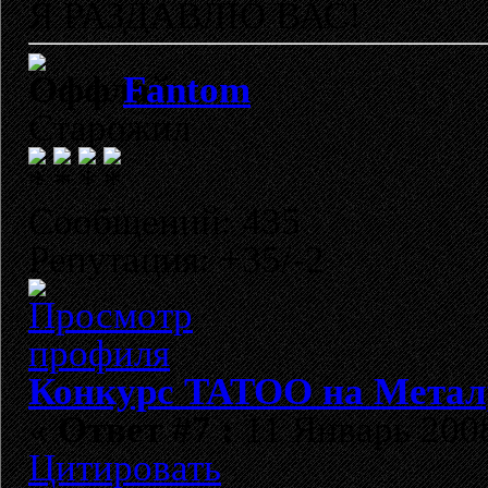
Я РАЗДАВЛЮ ВАС!
Fantom
Старожил
Сообщений: 435
Репутация: +35/-2
Конкурс TATOO на Метал
«
Ответ #7 :
11 Январь 2008
Цитировать