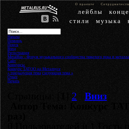
О проекте
Сотрудничест
лейблы
конц
стили
музыка
Начало
Помощь
Поиск
Вход
Регистрация
MetalRus - Форум музыкального сообщества тяжелого рока и металла
Сайт
»
Конкурсы
»
Конкурс TATOO на Металрусе
« предыдущая тема
следующая тема »
Ответ
Печать
Страницы: [
1
]
2
Вниз
Автор
Тема: Конкурс TAT
раз)
0 Пользователей и 1 Гость 