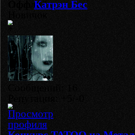
Катрэн Бес
Новичок
Сообщений: 16
Репутация: +5/-0
Конкурс TATOO на Метал