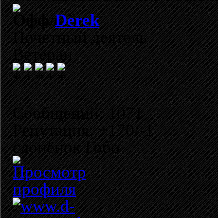
Derek
Почетный деятель
Ветеран
Сообщений: 1071
Репутация: +170/-1
слонёнок Гобо