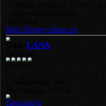
особые смыслы... хотя слы
зверям-наемникам.
Записан
http://hippy-chaos.ru
LANA
Ветеран
Сообщений: 1447
Репутация: +53/-4