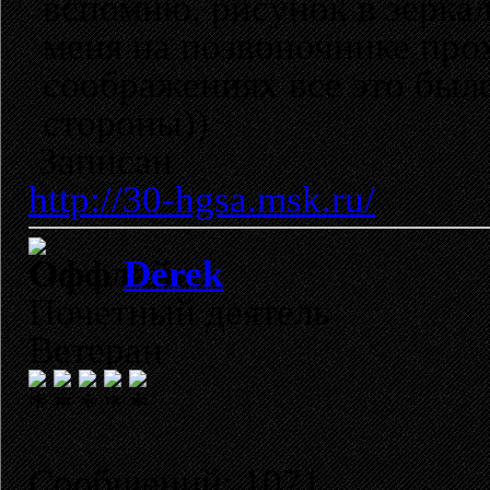
вспомню, рисунок в зеркал
меня на позвоночнике прох
соображениях все это было
стороны))
Записан
http://30-hgsa.msk.ru/
Derek
Почетный деятель
Ветеран
Сообщений: 1071