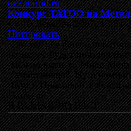
Конкурс TATOO на Метал
«
:
10 Декабрь 2007, 13:51:
Цитировать
Посмотрев фотки некоторы
конкурс будет пользоватьс
можно взять с "Мисс Метал
"участников". Ну и немног
будет. Присылайте фотогр
Записан
Я РАЗДАВЛЮ ВАС!