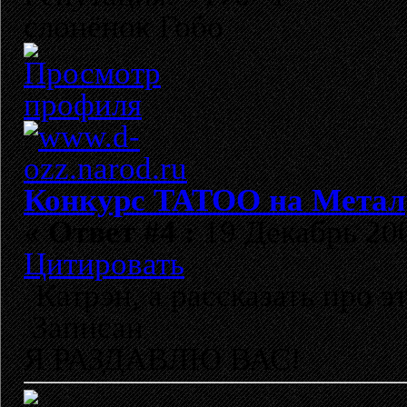
слонёнок Гобо
Конкурс TATOO на Метал
«
Ответ #4 :
19 Декабрь 200
Цитировать
Катрэн, а рассказать про э
Записан
Я РАЗДАВЛЮ ВАС!