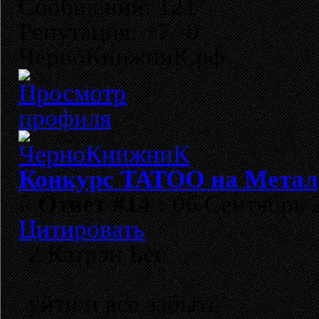
Сообщений: 121
Репутация: +7/-0
ЧерноКнижниК.рф
Конкурс TATOO на Метал
«
Ответ #14 :
06 Сентябрь 2
Цитировать
2 Катрэн Бес
уйти и все забыть