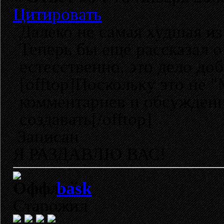
Цитировать
Далеко не самая худшая из
Теперь бы ещё рассказал о 
естесственно, это дело до
[offtop]Поскольку это не 
комментариев и обсуждени
создавать[/offtop]
Записан
Я РАЗДАВЛЮ ВАС!
bask
Старожил