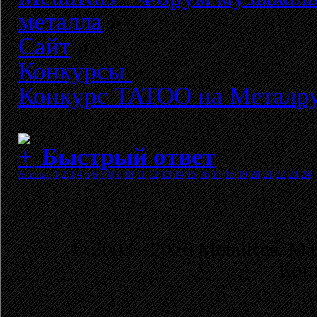
металла
»
Сайт
»
Конкурсы
»
Конкурс TATOO на Металр
Быстрый ответ
Sitemap
1
2
3
4
5
6
7
8
9
10
11
12
13
14
15
16
17
18
19
20
21
22
23
24
© 2003 - 2026 MetalRus. М
Коп