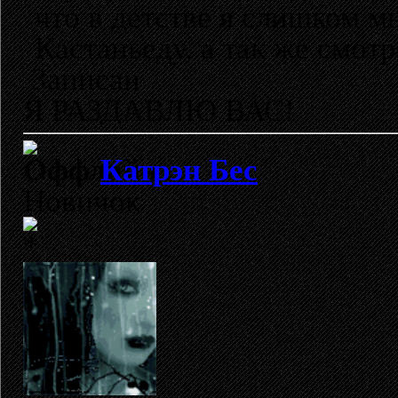
что в детстве я слишком 
Кастаньеду, а так же смот
Записан
Я РАЗДАВЛЮ ВАС!
Катрэн Бес
Новичок