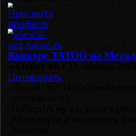
Конкурс TATOO на Метал
«
Ответ #6 :
11 Январь 2008
Цитировать
Люди! Ау! Неужели больше
стесняются?
[offtop]А ну ка, всем адм
Металруса и выложить фотк
Записан