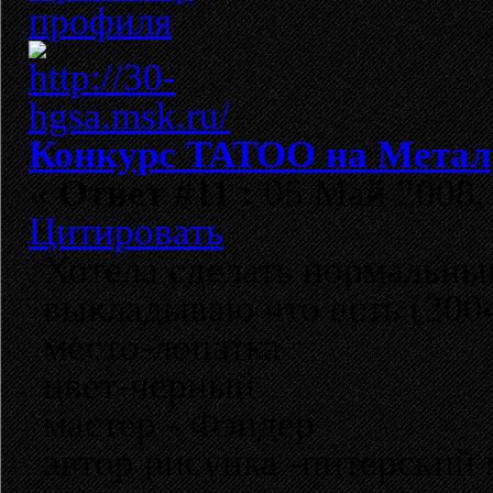
Конкурс TATOO на Метал
«
Ответ #11 :
05 Май 2008, 
Цитировать
Хотела сделать нормальные
выкладываю что есть (2004
место-лопатка
цвет-черный
мастер - Фэндер
автор рисунка -питерский 