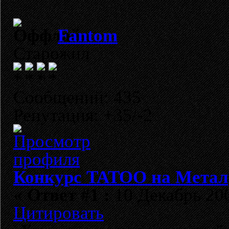
Fantom
Старожил
Сообщений: 435
Репутация: +35/-2
Конкурс TATOO на Метал
«
Ответ #1 :
10 Декабрь 200
Цитировать