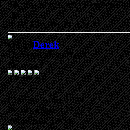
Ждём все, когда Серега Gn
Записан
Я РАЗДАВЛЮ ВАС!
Derek
Почетный деятель
Ветеран
Сообщений: 1071
Репутация: +170/-1
слонёнок Гобо