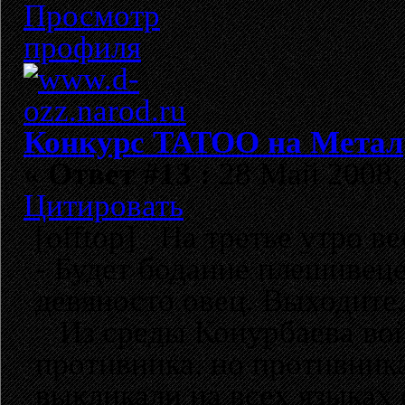
Конкурс TATOO на Метал
«
Ответ #13 :
28 Май 2008, 
Цитировать
[offtop] На третье утро в
- Будет бодание плешивеце
девяносто овец. Выходите
Из среды Конурбаева вой
противника, но противник
выкликали на всех языках 