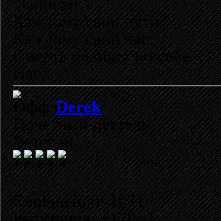
Записан
Каждому свои пути,
Каждому свой час.
Смерть ровняет по себе
Нас.
Derek
Почетный деятель
Ветеран
Сообщений: 1071
Репутация: +170/-1