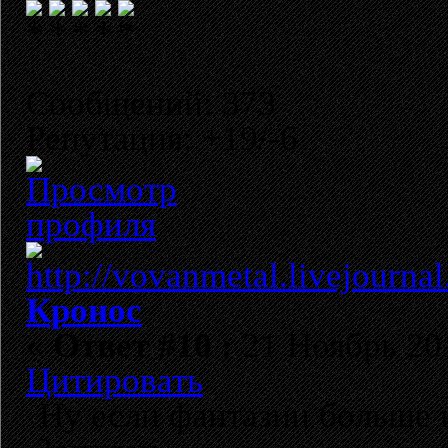
Сообщений: 373
Репутация: +19/-6
Кронос
«
Ответ #10 :
21 Ноябрь 201
Цитировать
Ну если фантазии больше н