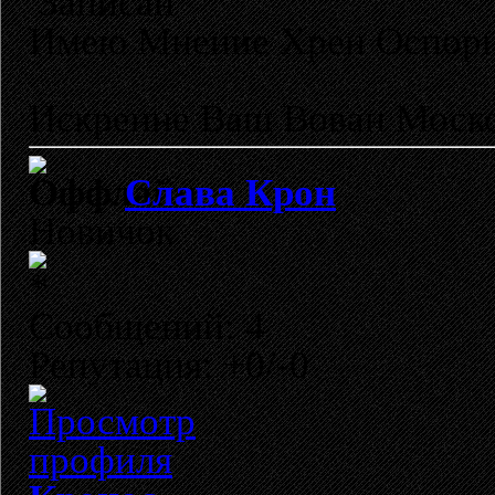
Записан
Имею Мнение Хрен Оспор
Искренне Ваш Вован Моско
Слава Крон
Новичок
Сообщений: 4
Репутация: +0/-0