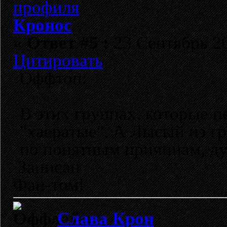
Кронос
«
Ответ #5 :
23 Сентябрь 20
Цитировать
Оффтоп:
В этих группах, которые 
"хаератые". А Лысый из г
по понятным причинам, ду
Записан
Фан-том!
Слава Крон