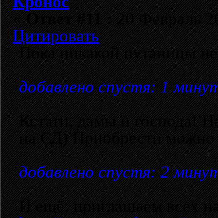
Кронос
«
Ответ #11 :
20 Февраль 20
Цитировать
Пока никакой путаницы не
добавлено спустя: 1 мину
Кстати, дамы и господа! 
на СД) Приобрести можно 
добавлено спустя: 2 мину
И ещё: приглашаем всех на