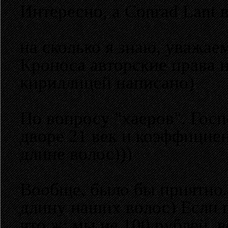
Интересно, а Conrad Lant 
на сколько я знаю, уважае
Кроноса авторские права н
кириллицей написано)
По вопросу "хаеров". Госп
дворе 21 век и коэффициен
длине волос)))
Вообще, было бы приятно.
длину наших волос) Если п
что ж: мы не 100 рублей, 