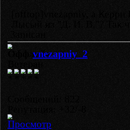
[offtop]vnezapniy, а Керр
Лысый из "Д. И. В."? Так чт
Записан
vnezapniy_2
Ветеран
Сообщений: 822
Репутация: +32/-8