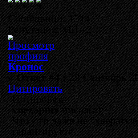
Сообщений: 1314
Репутация: +61/-2
Кронос
«
Ответ #4 :
23 Сентябрь 20
Цитировать
Цитировать
vnezapniy
писал(а):
Что - то даже не "хаератые
гарантируют...