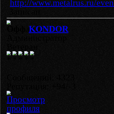
http://www.metalrus.ru/even
Записан
KONDOR
Администратор
Ветеран
Сообщений: 4323
Репутация: +94/-3