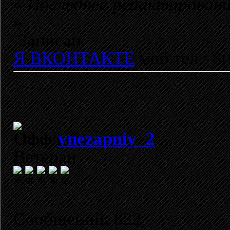
«
Последнее редактирован
»
Записан
Я ВКОНТАКТЕ
моб.тел.: 8
vnezapniy_2
Ветеран
Сообщений: 822