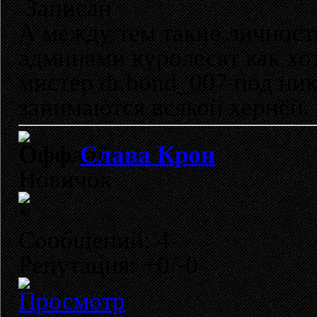
Записан
А между тем такие личност
админами куролесят как хот
мистер dr.bond_007 под ник
занимаются всякой хернёй.
Слава Крон
Новичок
Сообщений: 4
Репутация: +0/-0