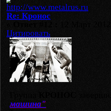
Re: Кронос
«
Ответ #12 :
12 Март 2012,
Цитировать
Группа
КРОНОС
заверши
машина"