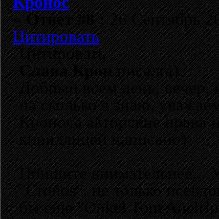
Кронос
«
Ответ #8 :
26 Сентябрь 20
Цитировать
Цитировать
Слава Крон
писал(а):
Добрый всем день, вечер, 
на сколько я знаю, уважае
Кроноса авторские права н
кириллицей написано)
Поищите внимательнее... 
"Cronos", не только псевд
бы еще "Onkel Tom Anelrip