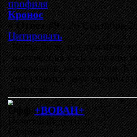
Кронос
«
Ответ #9 :
26 Сентябрь 20
Цитировать
Когда было предуманно эт
интересовались, а потом м
появилать, не захотели. К
отличаются друг от друга)
Записан
+ВОВАН+
Почетный деятель
Старожил