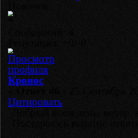
Новичок
Сообщений: 4
Репутация: +0/-0
Кронос
«
Ответ #6 :
25 Сентябрь 20
Цитировать
Добрый всем день, вечер, 
Постараюсь вкратце ответ