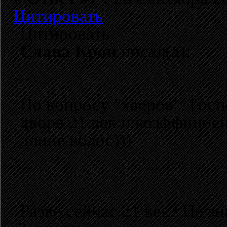
Цитировать
Цитировать
Слава Крон
писал(а):
По вопросу "хаеров". Госп
дворе 21 век и коэффициен
длине волос)))
Разве сейчас 21 век? Не з