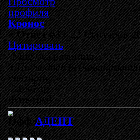
Кронос
«
Ответ #3 :
23 Сентябрь 20
Цитировать
Мне без разницы...
«
Последнее редактировани
vnezapniy
»
Записан
Фан-том!
АДЕПТ
Ветеран