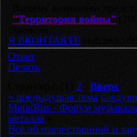
Вашему вниманию предста
"Территория войны"
(20
Записан
Я ВКОНТАКТЕ
моб.тел.: 8
Ответ
Печать
Страницы: [
1
]
2
Вверх
« предыдущая тема
следую
MetalRus - Форум музыкаль
металла
»
Всё об отечественной и за