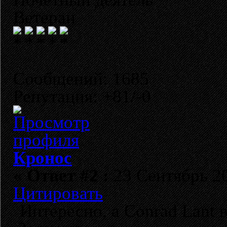
Ветеран
Сообщений: 1685
Репутация: +81/-0
Кронос
«
Ответ #2 :
23 Сентябрь 20
Цитировать
Интересно, а Conrad Lant 