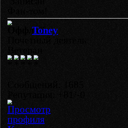
Записан
Фан-том!
Toney
Почетный деятель
Ветеран
Сообщений: 1685
Репутация: +81/-0