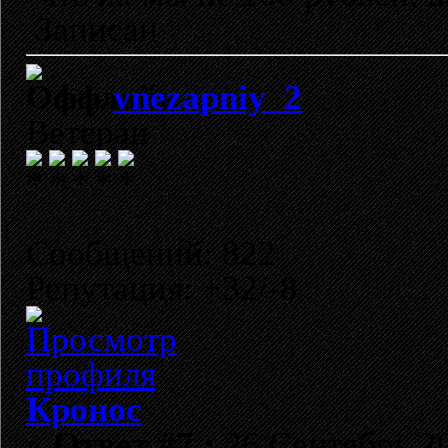
Записан
vnezapniy_2
Ветеран
Сообщений: 822
Репутация: +32/-8
Кронос
«
Ответ #7 :
26 Сентябрь 20