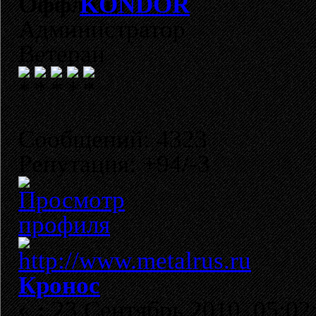
KONDOR
Администратор
Ветеран
Сообщений: 4323
Репутация: +94/-3
Кронос
«
:
23 Сентябрь 2010, 05:02