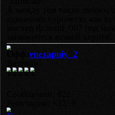
Записан
А между тем такие личност
админами куролесят как хот
мистер dr.bond_007 под ник
занимаются всякой хернёй.
vnezapniy_2
Ветеран
Сообщений: 822
Репутация: +32/-8