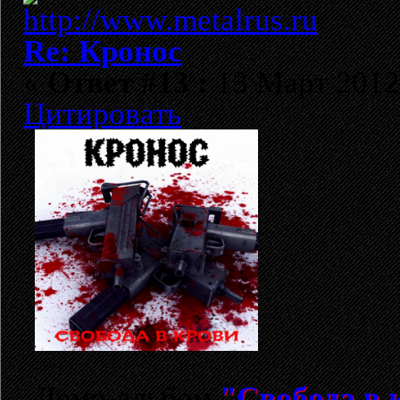
Re: Кронос
«
Ответ #13 :
13 Март 2012,
Цитировать
Демо-альбом
"Свобода в 