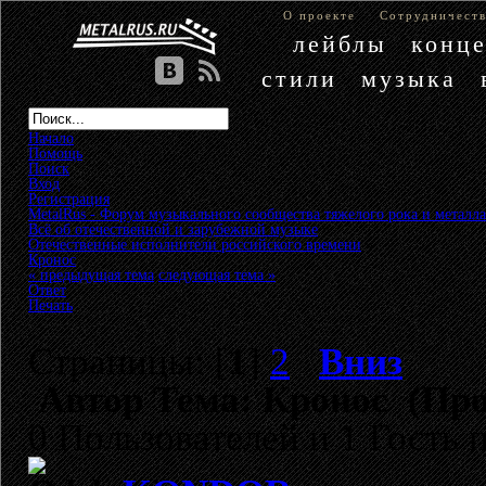
О проекте
Сотрудничест
лейблы
конц
стили
музыка
Начало
Помощь
Поиск
Вход
Регистрация
MetalRus - Форум музыкального сообщества тяжелого рока и металла
Всё об отечественной и зарубежной музыке
»
Отечественные исполнители российского времени
»
Кронос
« предыдущая тема
следующая тема »
Ответ
Печать
Страницы: [
1
]
2
Вниз
Автор
Тема: Кронос (Про
0 Пользователей и 1 Гость 