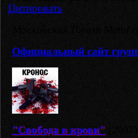
Цитировать
Московская
Thrash Metal
г
Официальный сайт груп
"Свобода в крови"
(2007)