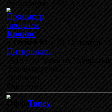
Репутация: +32/-8
Кронос
«
Ответ #1 :
23 Сентябрь 20
Цитировать
Что - то даже не "хаератые
гарантируют...
Записан
Фан-том!
Toney
Почетный деятель