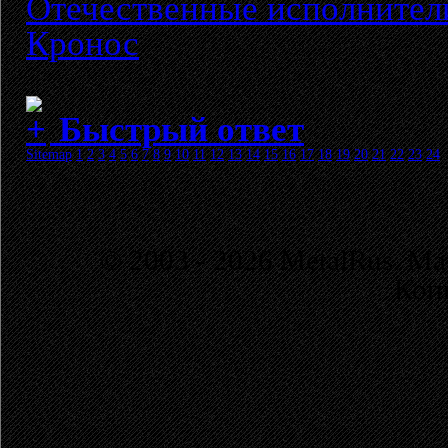
Отечественные исполнител
Кронос
Быстрый ответ
Sitemap
1
2
3
4
5
6
7
8
9
10
11
12
13
14
15
16
17
18
19
20
21
22
23
24
© 2003 - 2026 MetalRus. М
Коп