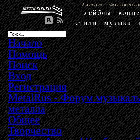
О проекте
Сотрудничест
лейблы
конц
стили
музыка
Начало
Помощь
Поиск
Вход
Регистрация
MetalRus - Форум музыкаль
металла
»
Общее
»
Творчество
»