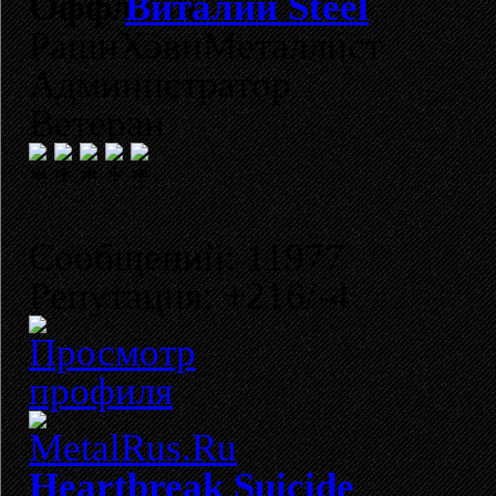
Виталий Steel
РашнХэвиМеталлист
Администратор
Ветеран
Сообщений: 11977
Репутация: +216/-4
Heartbreak Suicide