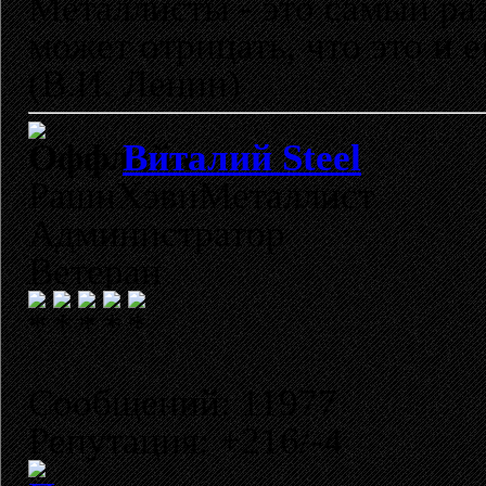
Металлисты - это самый раз
может отрицать, что это и 
(В.И. Ленин)
Виталий Steel
РашнХэвиМеталлист
Администратор
Ветеран
Сообщений: 11977
Репутация: +216/-4