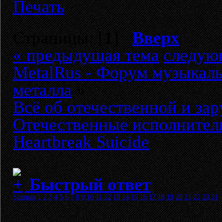
Печать
Страницы: [
1
]
Вверх
« предыдущая тема
следую
MetalRus - Форум музыкаль
металла
»
Всё об отечественной и за
Отечественные исполнител
Heartbreak Suicide
Быстрый ответ
Sitemap
1
2
3
4
5
6
7
8
9
10
11
12
13
14
15
16
17
18
19
20
21
22
23
24