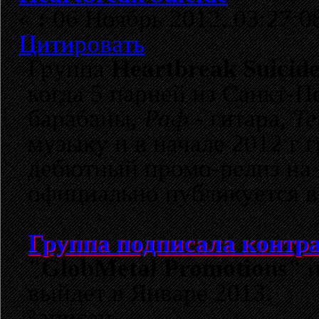
«
:
06 Ноябрь 2012, 03:27:0
Цитировать
Группа
Heartbreak Suicid
когда 5 парней из Санкт-П
барабаны,
Раф
- гитара,
Те
музыку и в начале 2012 г
дебютный промо-релиз на
официально публикуется в 
Группа подписала контр
"GlobMetal Promotions"
и
выйдет в Январе 2013.
Записан