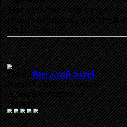
Металлисты - это самый раз
может отрицать, что это и 
(В.И. Ленин)
Виталий Steel
РашнХэвиМеталлист
Администратор
Ветеран