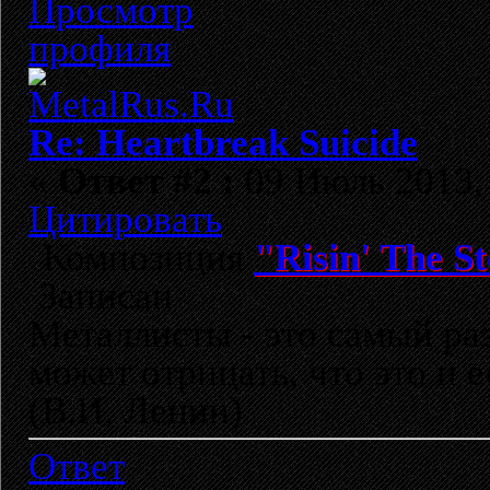
Re: Heartbreak Suicide
«
Ответ #2 :
09 Июль 2013, 
Цитировать
Композиция
"Risin' The S
Записан
Металлисты - это самый раз
может отрицать, что это и 
(В.И. Ленин)
Ответ