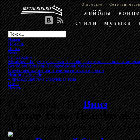
О проекте
Сотрудничест
лейблы
конц
стили
музыка
Начало
Помощь
Поиск
Вход
Регистрация
MetalRus - Форум музыкального сообщества тяжелого рока и металла
Всё об отечественной и зарубежной музыке
»
Отечественные исполнители российского времени
»
Heartbreak Suicide
« предыдущая тема
следующая тема »
Ответ
Печать
Страницы: [
1
]
Вниз
Автор
Тема: Heartbreak S
0 Пользователей и 1 Гость 