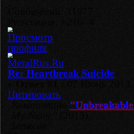
Сообщений: 11977
Репутация: +216/-4
Re: Heartbreak Suicide
«
Ответ #1 :
02 Июнь 2013, 
Цитировать
Композиция
"Unbreakable
My Name"
(2013).
Записан