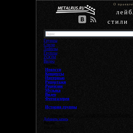
О проект
лей
стили
Группы
Стили
Лейблы
Группы
»
ZOOM
»
Видео
Группа
Новости
Концерты
Интервью
Репортажи
Рецензии
Музыка
Видео
Фотогалерея
История группы
{"data-ad-client" => "ca-pub-9508229605968406", 
Добавить запись
Видео
Пока пусто