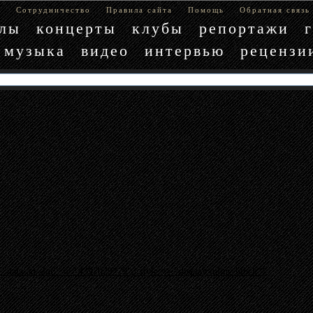
е
Сотрудничество
Правила сайта
Помощь
Обратная связь
блы
концерты
клубы
репортажи
музыка
видео
интервью
рецензи
"data-ad-slot" => "4397029779", :style => "display:inline-block"}