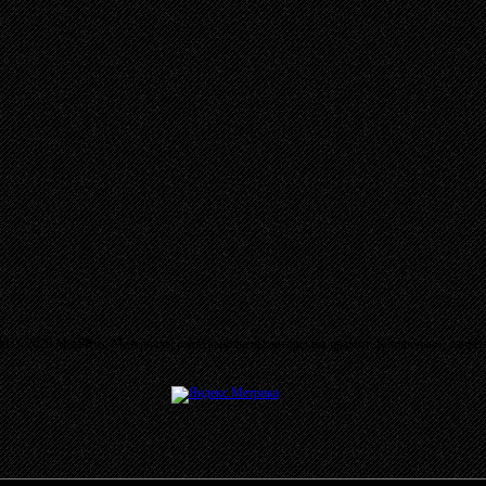
03 - 2026 MetalRus. Материалы сайта защищены авторским правом. Копирование запре