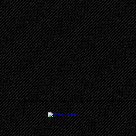
03 - 2026 MetalRus. Материалы сайта защищены авторским правом. Копирование запре