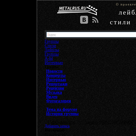
О проект
лей
стили
Группы
Стили
Лейблы
Группы
»
А-Ы
»
Интервью
Группа
Новости
Концерты
Интервью
Репортажи
Рецензии
Музыка
Видео
Фотогалерея
Тема на форуме
История группы
{"data-ad-client" => "ca-pub-9508229605968406", 
Добавить запись
Интервью
Пока пусто