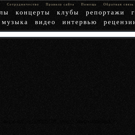
е
Сотрудничество
Правила сайта
Помощь
Обратная связь
блы
концерты
клубы
репортажи
музыка
видео
интервью
рецензи
"data-ad-slot" => "4397029779", :style => "display:inline-block"}