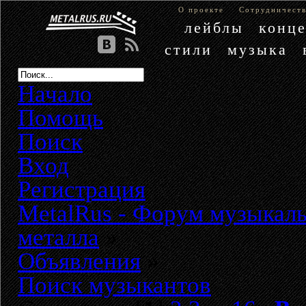
О проекте
Сотрудничест
лейблы
конц
стили
музыка
Начало
Помощь
Поиск
Вход
Регистрация
MetalRus - Форум музыкаль
металла
»
Объявления
»
Поиск музыкантов