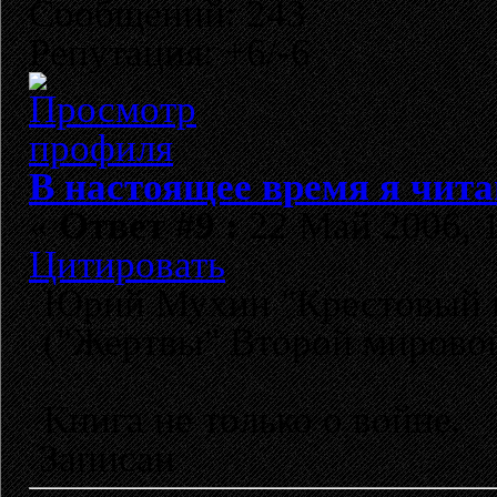
Сообщений: 243
Репутация: +6/-6
В настоящее время я чита
«
Ответ #9 :
22 Май 2006, 1
Цитировать
Юрий Мухин "Крестовый п
("Жертвы" Второй мировой
Книга не только о войне.
Записан