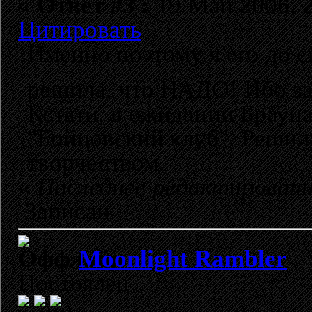
«
Ответ #3 :
19 Май 2006, 2
Цитировать
Именно поэтому я его до с
решила, что НАДО! Ибо з
Кстати, в ожидании Брауна
"Бойцовский клуб". Решила
творчеством.
«
Последнее редактировани
Записан
Moonlight Rambler
Постоялец