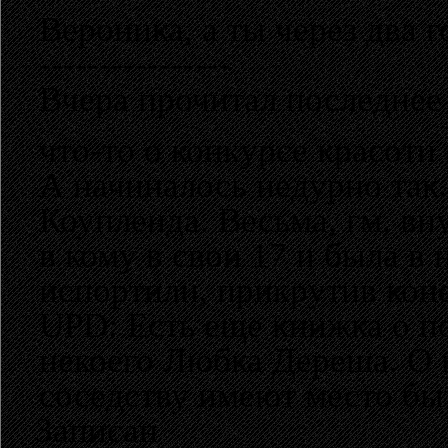
Вероника, а ты через два г
----------------
Вчера прочитал последнее
что-то о конкурсе красоти
А начиналось недурно так.
Коупленда. Весьма, гм, в
в кому в свои 17 и была в 
испортили, прикрутив коне
UPD: Есть еще книжка о п
некоего Любка Дереша. О 
соседству имеют место быт
Записан