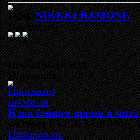
NIKKKI RAMONE
Постоялец
Сообщений: 238
Репутация: +10/-4
В настоящее время я чита
«
Ответ #5 :
20 Май 2006, 1
Цитировать