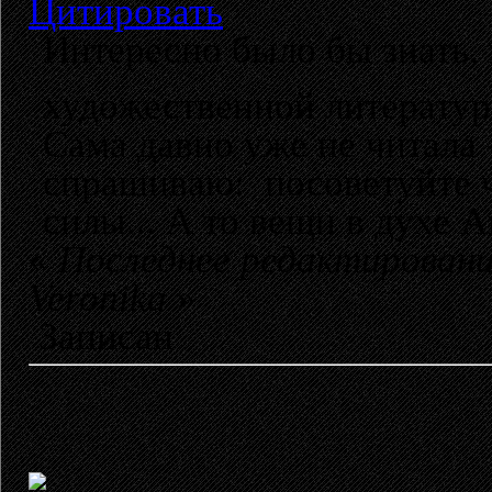
Цитировать
Интересно было бы знать, к
художественной литератур
Сама давно уже не читала -
спрашиваю: посоветуйте ч
силы... А то вещи в духе 
«
Последнее редактировани
Veronika
»
Записан