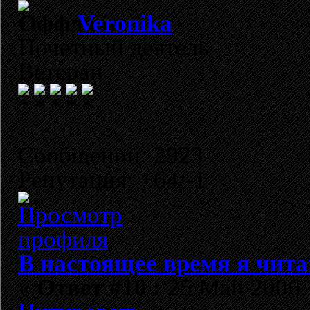
Veronika
Почетный деятель
Ветеран
Сообщений: 2923
Репутация: +64/-1
В настоящее время я чита
«
Ответ #10 :
25 Май 2006, 