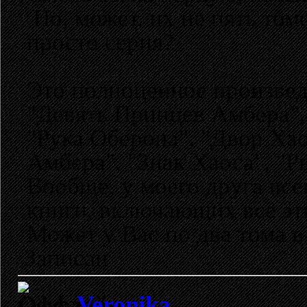
Но, может, их не пять том
просто серия?
Это полноценное произведе
"Девять Принцев Амбера",
"Рука Оберона", "Двор Хао
Амбера", "Знак Хаоса", "
Вообще, у моего друга вс
книги, включающих все эт
Может у Вас по два тома в 
Записан
Veronika