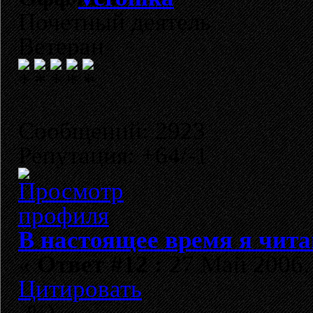
Почетный деятель
Ветеран
Сообщений: 2923
Репутация: +64/-1
В настоящее время я чита
«
Ответ #12 :
27 Май 2006, 
Цитировать