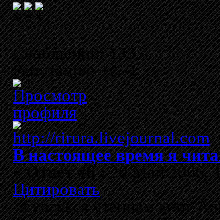
Сообщений: 133
Репутация: +2/-1
В настоящее время я чита
«
Ответ #6 :
20 Май 2006, 1
Цитировать
я увлекся чтением книг А