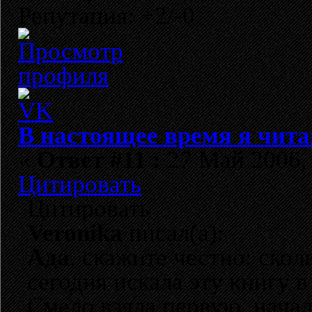
Репутация: +2/-0
В настоящее время я чита
«
Ответ #11 :
27 Май 2006, 
Цитировать
Цитировать
Veronika
писал(а):
Ада
, скажите честно: скол
сегодня искала эту книгу в
Смело взяла первую, начал