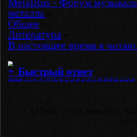
MetalRus - Форум музыкаль
металла
»
Общее
»
Литература
»
В настоящее время я читаю.
Быстрый ответ
Sitemap
1
2
3
4
5
6
7
8
9
10
11
12
13
14
15
16
17
18
19
20
21
22
23
24
© 2003 - 2026 MetalRus. М
Коп