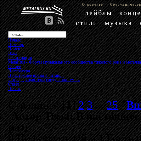
О проекте
Сотрудничест
лейблы
конц
стили
музыка
Начало
Помощь
Поиск
Вход
Регистрация
MetalRus - Форум музыкального сообщества тяжелого рока и металла
Общее
»
Литература
»
В настоящее время я читаю...
« предыдущая тема
следующая тема »
Ответ
Печать
Страницы: [
1
]
2
3
...
25
Вн
Автор
Тема: В настоящее 
раз)
0 Пользователей и 1 Гость 