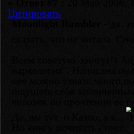
«
Ответ #7 :
20 Май 2006, 1
Цитировать
Moonlight Rambler
- да, 
сказать, что не читала. Сн
Всем советую книгу(!) Ан
наркология". Написана она
нее можно узнать много по
ощущать себя законченным
человек по прочтении ее 
Да, вы тут о Камю, а я...
Но книгу почитать стоит.