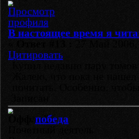
В настоящее время я чита
«
Ответ #13 :
27 Май 2006, 
Цитировать
Купил недавно пару томов
Жалею, что пока не нашел 
почитать. Особенно, чтобы
Записан
победа
Почетный деятель