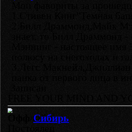
Мои фавориты за прошедш
1.Стивен Кинг"Темная баш
2.Билл Драммонд,Майк Мэ
знает, то Билл Драммонд -
Мэннинг - настоящее имя 
полюсу на снегоходах и г
3.Легс Макнейл,Джиллиан
панка от первого лица в 
Записан
FREE YOUR MIND AND Y
Сибирь
Постоялец