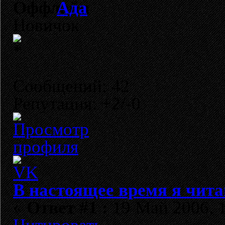
Ада
Новичок
Сообщений: 42
Репутация: +2/-0
В настоящее время я чита
«
Ответ #1 :
19 Май 2006, 1