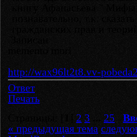
книгу Афанасьева " Мифы 
познавательно, т.к. сказа
гражданских прав и теорий
Записан
memento mori
http://wax96lt2t8.vv-pobeda
Ответ
Печать
Страницы: [
1
]
2
3
...
25
Вв
« предыдущая тема
следую