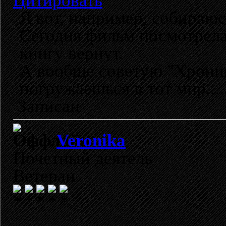
Цитировать
Я вот, например, собираюс
Сегодня фильм посмотрела,
книгу вернут.
А вообще советую "Хроник
погружаешься в тот мир....
Записан
Veronika
Почетный деятель
Ветеран