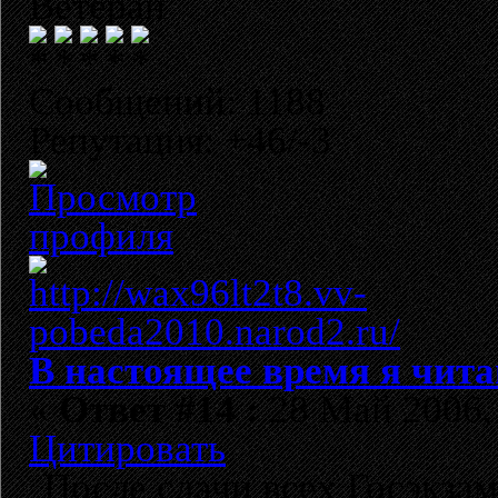
Ветеран
Сообщений: 1188
Репутация: +46/-3
В настоящее время я чита
«
Ответ #14 :
28 Май 2006, 
Цитировать
После сдачи всех Госэкза