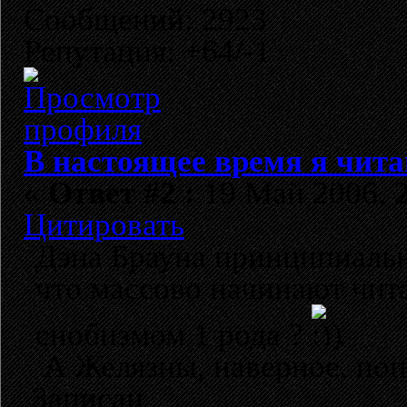
Сообщений: 2923
Репутация: +64/-1
В настоящее время я чита
«
Ответ #2 :
19 Май 2006, 2
Цитировать
Дэна Брауна принципиально
что массово начинают чита
снобизмом 1 рода ?
.
А Желязны, наверное, по
Записан