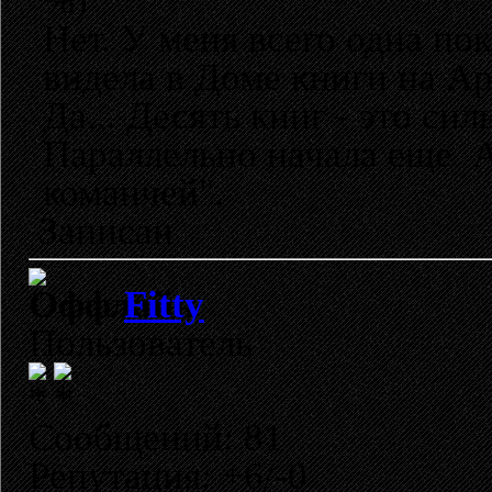
%)
Нет. У меня всего одна по
видела в Доме книги на Ар
Да... Десять книг - это сил
Параллельно начала еще А
команчей".
Записан
Fitty
Пользователь
Сообщений: 81
Репутация: +6/-0