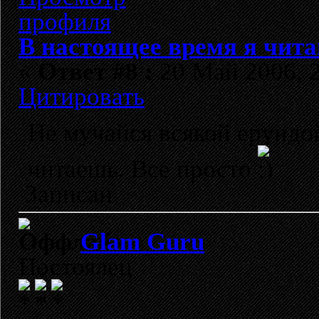
В настоящее время я чита
«
Ответ #8 :
20 Май 2006, 2
Цитировать
Не мучайся всякой ерунд
читаешь. Все просто
Записан
Glam Guru
Постоялец